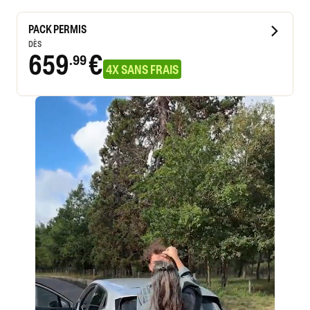
PACK PERMIS
DÈS
659
€
.99
4X SANS FRAIS