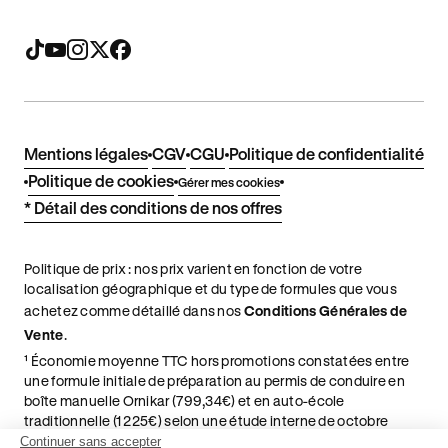
Mentions légales
CGV
CGU
Politique de confidentialité
Politique de cookies
Gérer mes cookies
* Détail des conditions de nos offres
Politique de prix : nos prix varient en fonction de votre
localisation géographique et du type de formules que vous
achetez comme détaillé dans nos
Conditions Générales de
Vente
.
¹ Économie moyenne TTC hors promotions constatées entre
une formule initiale de préparation au permis de conduire en
boîte manuelle Ornikar (799,34€) et en auto-école
traditionnelle (1 225€) selon une étude interne de octobre
2024. Étude menée sur le marché des auto-écoles situées en
Continuer sans accepter