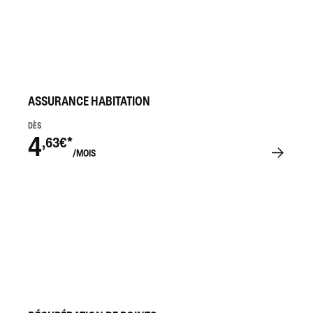
ASSURANCE HABITATION
DÈS
4
,63€*
/MOIS