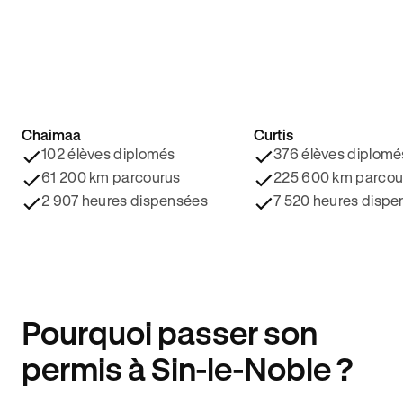
Chaimaa
Curtis
4.8/5 ⭐️
4.9/5 ⭐️
102 élèves diplomés
376 élèves diplomé
61 200 km parcourus
225 600 km parcou
2 907 heures dispensées
7 520 heures dispe
Pourquoi passer son
permis à Sin-le-Noble ?