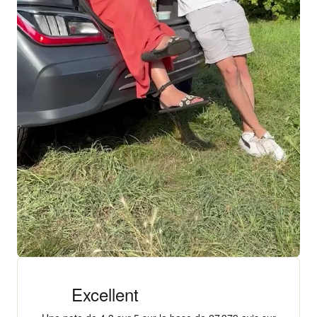
+ 18 000 AVIS
4,3/5