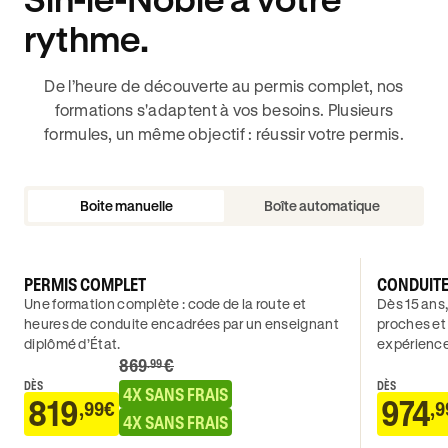
rythme.
De l’heure de découverte au permis complet, nos
formations s'adaptent à vos besoins. Plusieurs
formules, un même objectif : réussir votre permis.
Boite manuelle
Boîte automatique
PERMIS COMPLET
CONDUIT
Une formation complète : code de la route et
Dès 15 ans,
heures de conduite encadrées par un enseignant
proches et
diplômé d’État.
expérience
869
€
.99
DÈS
DÈS
4X SANS FRAIS
819
974
,99€
,9
4X SANS FRAIS