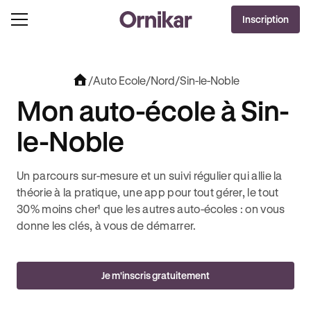
OFFRE EXCLUSIVE
Inscription
J'EN PROFITE !
0€ OFFERTS AVEC REVOLUT + 3 MOIS DEEZER PREMIUM OFFERTS* !
/
Auto Ecole
/
Nord
/
Sin-le-Noble
Mon auto-école à Sin-
le-Noble
Un parcours sur-mesure et un suivi régulier qui allie la
théorie à la pratique, une app pour tout gérer, le tout
30% moins cher¹ que les autres auto-écoles : on vous
donne les clés, à vous de démarrer.
Je m'inscris gratuitement