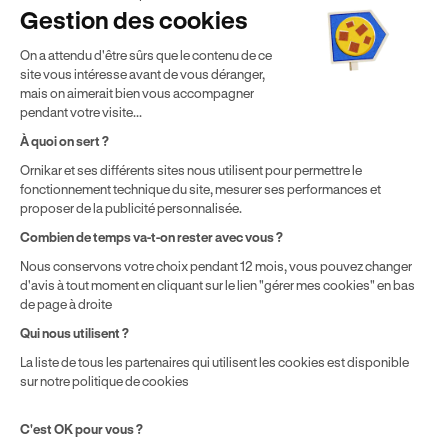
France métropolitaine & en outre-mer.
Gestion des cookies
² Le prix de référence auquel est appliqué cette réduction
On a attendu d'être sûrs que le contenu de ce
dépend de la zone géographique dans laquelle vous souhaitez
site vous intéresse avant de vous déranger,
effectuer vos heures de conduite conformément à l'Article 6
mais on aimerait bien vous accompagner
de nos Conditions Générales de Vente
pendant votre visite...
⁵ Montant du financement CPF variable selon les droits acquis
par chaque bénéficiaire. Exemple donné pour un titulaire
À quoi on sert ?
disposant de 500 € de droits CPF. Le reste à charge dépend du
Ornikar et ses différents sites nous utilisent pour permettre le
solde disponible sur le Compte Personnel de Formation et du
fonctionnement technique du site, mesurer ses performances et
prix de la formation choisie.
proposer de la publicité personnalisée.
Combien de temps va-t-on rester avec vous ?
Nous conservons votre choix pendant 12 mois, vous pouvez changer
d'avis à tout moment en cliquant sur le lien "gérer mes cookies" en bas
de page à droite
Qui nous utilisent ?
La liste de tous les partenaires qui utilisent les cookies est disponible
sur notre politique de cookies
C'est OK pour vous ?