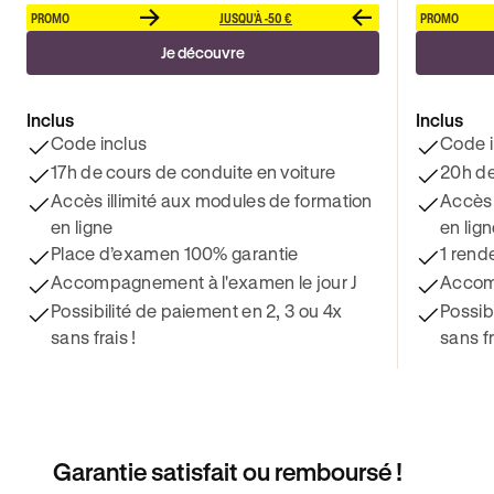
PROMO
JUSQU'À -50 €
PROMO
Je découvre
Inclus
Inclus
Code inclus
Code i
17h de cours de conduite en voiture
20h de
Accès illimité aux modules de formation
Accès 
en ligne
en lig
Place d’examen 100% garantie
1 rend
Accompagnement à l'examen le jour J
Accomp
Possibilité de paiement en 2, 3 ou 4x
Possib
sans frais !
sans fr
Garantie satisfait ou remboursé !