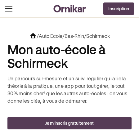
OFFRE EXCLUSIVE
Inscription
J'EN PROFITE !
LUT + 3 MOIS DEEZER PREMIUM OFFERTS* !
JUSQU’À 170€ OFFERTS AVEC REVOLUT +
/
Auto Ecole
/
Bas-Rhin
/
Schirmeck
Mon auto-école à
Schirmeck
Un parcours sur-mesure et un suivi régulier qui allie la
théorie à la pratique, une app pour tout gérer, le tout
30% moins cher¹ que les autres auto-écoles : on vous
donne les clés, à vous de démarrer.
Je m'inscris gratuitement