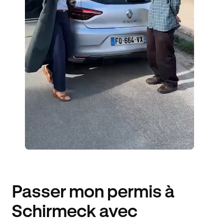
2 ENSEIGNANTS
61 ÉLÈVES ACCOMPAGNÉS
353€ MOINS CHER
Passer mon permis à
Schirmeck avec