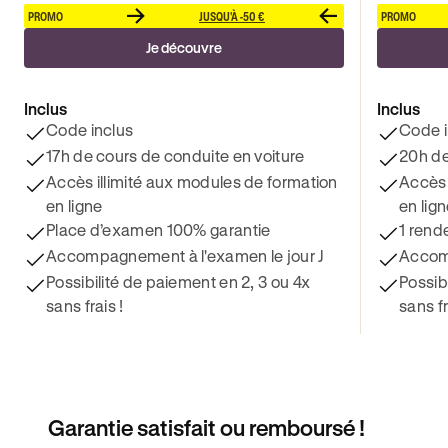
PROMO
JUSQU'À -50 €
PROMO
Je découvre
Inclus
Inclus
Code inclus
Code i
17h de cours de conduite en voiture
20h de
Accès illimité aux modules de formation
Accès 
en ligne
en lig
Place d’examen 100% garantie
1 rend
Accompagnement à l'examen le jour J
Accomp
Possibilité de paiement en 2, 3 ou 4x
Possib
sans frais !
sans fr
Garantie satisfait ou remboursé !