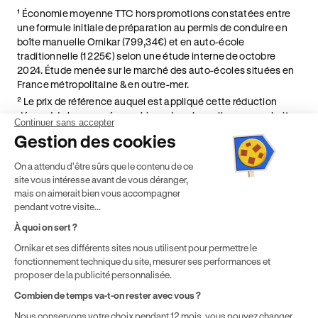
¹ Économie moyenne TTC hors promotions constatées entre
une formule initiale de préparation au permis de conduire en
boîte manuelle Ornikar (799,34€) et en auto-école
traditionnelle (1 225€) selon une étude interne de octobre
2024. Étude menée sur le marché des auto-écoles situées en
France métropolitaine & en outre-mer.
² Le prix de référence auquel est appliqué cette réduction
dépend de la zone géographique dans laquelle vous souhaitez
Continuer sans accepter
effectuer vos heures de conduite conformément à l'Article 6
Gestion des cookies
de nos Conditions Générales de Vente
⁵ Montant du financement CPF variable selon les droits acquis
On a attendu d'être sûrs que le contenu de ce
par chaque bénéficiaire. Exemple donné pour un titulaire
site vous intéresse avant de vous déranger,
disposant de 500 € de droits CPF. Le reste à charge dépend du
mais on aimerait bien vous accompagner
solde disponible sur le Compte Personnel de Formation et du
pendant votre visite...
prix de la formation choisie.
À quoi on sert ?
Ornikar et ses différents sites nous utilisent pour permettre le
fonctionnement technique du site, mesurer ses performances et
proposer de la publicité personnalisée.
Combien de temps va-t-on rester avec vous ?
Nous conservons votre choix pendant 12 mois, vous pouvez changer