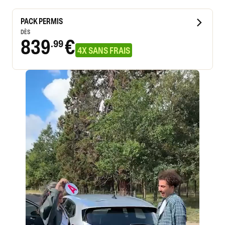
PACK PERMIS
DÈS
839
€
.99
4X SANS FRAIS