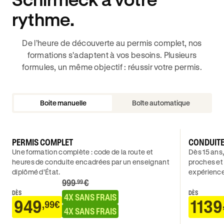
rythme.
De l’heure de découverte au permis complet, nos
formations s'adaptent à vos besoins. Plusieurs
formules, un même objectif : réussir votre permis.
Boite manuelle
Boîte automatique
PERMIS COMPLET
CONDUIT
Une formation complète : code de la route et
Dès 15 ans,
heures de conduite encadrées par un enseignant
proches et
diplômé d’État.
expérience
999
€
.99
DÈS
DÈS
4X SANS FRAIS
949
1139
,99€
4X SANS FRAIS