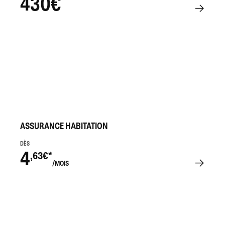
430€
ASSURANCE HABITATION
DÈS
4
,63€*
/MOIS