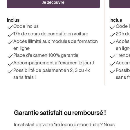
Je découvre
Inclus
Inclus
Code inclus
Code i
17h de cours de conduite en voiture
20h de
Accès illimité aux modules de formation
Accès 
en ligne
en lig
Place d’examen 100% garantie
1 rend
Accompagnement à l'examen le jour J
Accomp
Possibilité de paiement en 2, 3 ou 4x
Possib
sans frais !
sans fr
Garantie satisfait ou remboursé !
Insatisfait de votre 1re leçon de conduite ? Nous