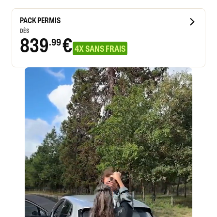
PACK PERMIS
DÈS
839
€
.99
4X SANS FRAIS