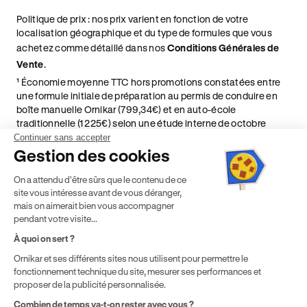
Politique de prix : nos prix varient en fonction de votre
localisation géographique et du type de formules que vous
achetez comme détaillé dans nos
Conditions Générales de
Vente
.
¹ Économie moyenne TTC hors promotions constatées entre
une formule initiale de préparation au permis de conduire en
boîte manuelle Ornikar (799,34€) et en auto-école
traditionnelle (1 225€) selon une étude interne de octobre
2024. Étude menée sur le marché des auto-écoles situées en
Continuer sans accepter
France métropolitaine & en outre-mer.
Gestion des cookies
² Le prix de référence auquel est appliqué cette réduction
On a attendu d'être sûrs que le contenu de ce
dépend de la zone géographique dans laquelle vous souhaitez
site vous intéresse avant de vous déranger,
effectuer vos heures de conduite conformément à l'Article 6
mais on aimerait bien vous accompagner
de nos Conditions Générales de Vente
pendant votre visite...
⁵ Montant du financement CPF variable selon les droits acquis
par chaque bénéficiaire. Exemple donné pour un titulaire
À quoi on sert ?
disposant de 500 € de droits CPF. Le reste à charge dépend du
Ornikar et ses différents sites nous utilisent pour permettre le
solde disponible sur le Compte Personnel de Formation et du
fonctionnement technique du site, mesurer ses performances et
prix de la formation choisie.
proposer de la publicité personnalisée.
Combien de temps va-t-on rester avec vous ?