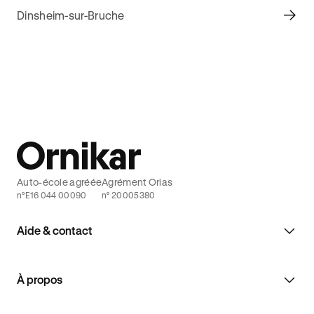
Dinsheim-sur-Bruche
Auto-école agréée
Agrément Orias
n°E16 044 00090
n° 20005380
Aide & contact
À propos