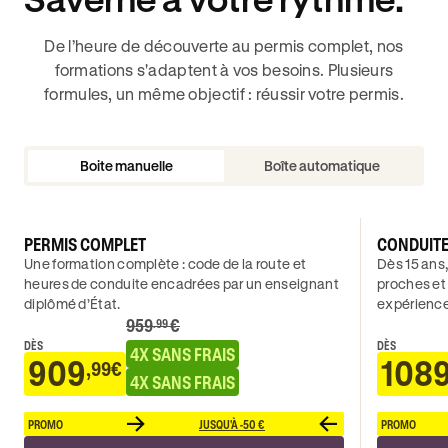
De l’heure de découverte au permis complet, nos
formations s'adaptent à vos besoins. Plusieurs
formules, un même objectif : réussir votre permis.
Boite manuelle
Boîte automatique
PERMIS COMPLET
CONDUIT
Une formation complète : code de la route et
Dès 15 ans,
heures de conduite encadrées par un enseignant
proches et
diplômé d’État.
expérience
959
€
.99
DÈS
DÈS
4X SANS FRAIS
909
108
,99€
4X SANS FRAIS
PROMO
JUSQU'À -50 €
PROMO