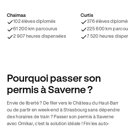
Chaimaa
Curtis
4.8/5 ⭐️
4.9/5 ⭐️
102 élèves diplomés
376 élèves diplomé
61 200 km parcourus
225 600 km parcou
2 907 heures dispensées
7 520 heures dispe
Pourquoi passer son
permis à Saverne ?
Envie de liberté ? De filer vers le Château du Haut-Barr
ou de partir en week-end à Strasbourg sans dépendre
des horaires de train ? Passer son permis à Saverne
avec Ornikar, c'est la solution idéale ! Fini les auto-