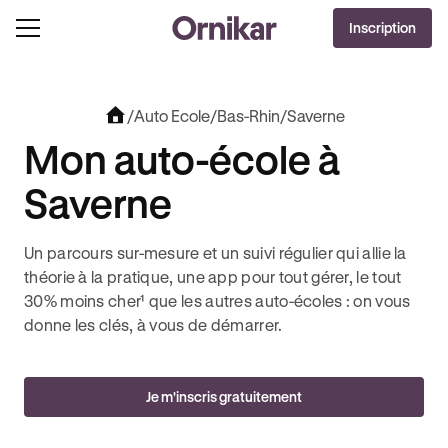
OFFRE EXCLUSIVE
Inscription
J'EN PROFITE !
0€ OFFERTS AVEC REVOLUT + 3 MOIS DEEZER PREMIUM OFFERTS* !
/
Auto Ecole
/
Bas-Rhin
/
Saverne
Mon auto-école à
Saverne
Un parcours sur-mesure et un suivi régulier qui allie la
théorie à la pratique, une app pour tout gérer, le tout
30% moins cher¹ que les autres auto-écoles : on vous
donne les clés, à vous de démarrer.
Je m'inscris gratuitement