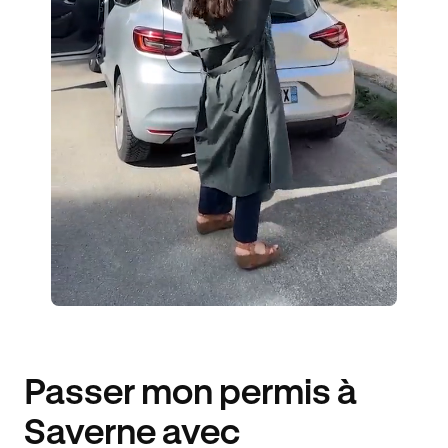
3 ENSEIGNANTS
364 ÉLÈVES ACCOMPAGNÉS
251€ MOINS CHER
Passer mon permis à
Saverne avec