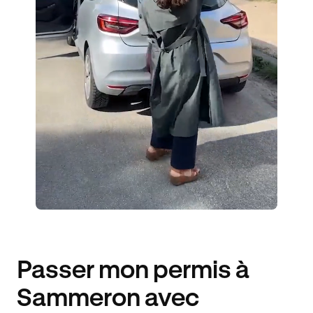
1 ENSEIGNANT
35 ÉLÈVES ACCOMPAGNÉS
164€ MOINS CHER
Passer mon permis à
Sammeron avec