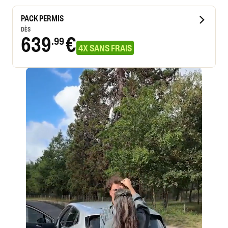
PACK PERMIS
DÈS
639
€
.99
4X SANS FRAIS