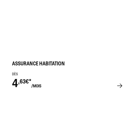
ASSURANCE HABITATION
DÈS
4
,63€*
/MOIS