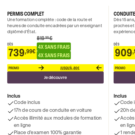
PERMIS COMPLET
CONDUIT
Une formation complète : code de la route et
Dès 15 ans,
heures de conduite encadrées par un enseignant
proches et
diplômé d’État.
expérience
819
€
.99
DÈS
DÈS
4X SANS FRAIS
739
909
,99€
,
4X SANS FRAIS
PROMO
JUSQU'À -80€
PROMO
Je découvre
Inclus
Inclus
Code inclus
Code i
17h de cours de conduite en voiture
20h de
Accès illimité aux modules de formation
Accès 
en ligne
en lig
Place d’examen 100% garantie
1 rend