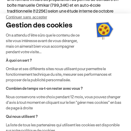
boîte manuelle Ornikar (799,34€) et en auto-école
traditionnelle (1 225€) selon une étude interne de octobre
2024. Étude menée sur le marché des auto-écoles situées en
Continuer sans accepter
France métropolitaine & en outre-mer.
Gestion des cookies
² Le prix de référence auquel est appliqué cette réduction
On a attendu d'être sûrs que le contenu de ce
dépend de la zone géographique dans laquelle vous souhaitez
site vous intéresse avant de vous déranger,
effectuer vos heures de conduite conformément à l'Article 6
mais on aimerait bien vous accompagner
de nos Conditions Générales de Vente
pendant votre visite...
⁵ Montant du financement CPF variable selon les droits acquis
par chaque bénéficiaire. Exemple donné pour un titulaire
À quoi on sert ?
disposant de 500 € de droits CPF. Le reste à charge dépend du
Ornikar et ses différents sites nous utilisent pour permettre le
solde disponible sur le Compte Personnel de Formation et du
fonctionnement technique du site, mesurer ses performances et
prix de la formation choisie.
proposer de la publicité personnalisée.
Combien de temps va-t-on rester avec vous ?
Nous conservons votre choix pendant 12 mois, vous pouvez changer
d'avis à tout moment en cliquant sur le lien "gérer mes cookies" en bas
de page à droite
Qui nous utilisent ?
La liste de tous les partenaires qui utilisent les cookies est disponible
sur notre politique de cookies