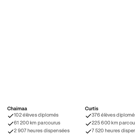
Chaimaa
Curtis
4.8/5 ⭐️
4.9/5 ⭐️
102 élèves diplomés
376 élèves diplomé
61 200 km parcourus
225 600 km parcou
2 907 heures dispensées
7 520 heures dispe