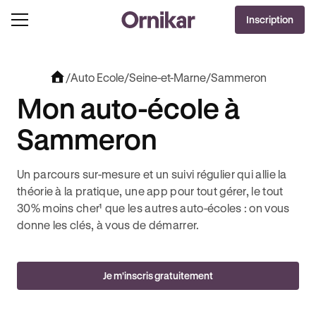
OFFRE EXCLUSIVE
Inscription
J'EN PROFITE !
0€ OFFERTS AVEC REVOLUT + 3 MOIS DEEZER PREMIUM OFFERTS* !
/
Auto Ecole
/
Seine-et-Marne
/
Sammeron
Mon auto-école à
Sammeron
Un parcours sur-mesure et un suivi régulier qui allie la
théorie à la pratique, une app pour tout gérer, le tout
30% moins cher¹ que les autres auto-écoles : on vous
donne les clés, à vous de démarrer.
Je m'inscris gratuitement