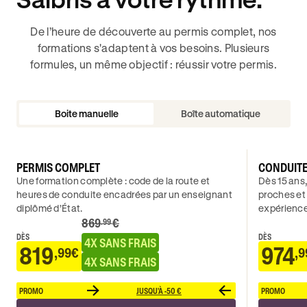
De l’heure de découverte au permis complet, nos
formations s'adaptent à vos besoins. Plusieurs
formules, un même objectif : réussir votre permis.
Boite manuelle
Boîte automatique
PERMIS COMPLET
CONDUIT
Une formation complète : code de la route et
Dès 15 ans,
heures de conduite encadrées par un enseignant
proches et
diplômé d’État.
expérience
869
€
.99
DÈS
DÈS
4X SANS FRAIS
819
974
,99€
,9
4X SANS FRAIS
PROMO
JUSQU'À -50 €
PROMO