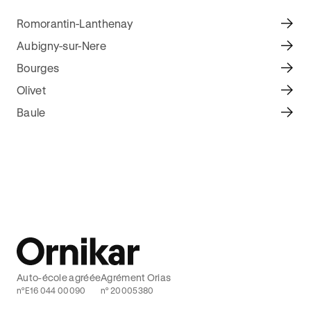
Romorantin-Lanthenay
Aubigny-sur-Nere
Bourges
Olivet
Baule
Auto-école agréée
Agrément Orias
n°E16 044 00090
n° 20005380