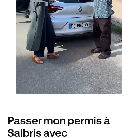
1 ENSEIGNANT
7 ÉLÈVES ACCOMPAGNÉS
320€ MOINS CHER
Passer mon permis à
Salbris avec