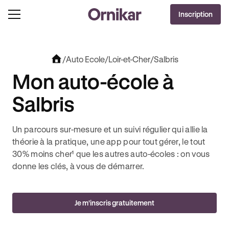
OFFRE EXCLUSIVE
Inscription
J'EN PROFITE !
OLUT + 3 MOIS DEEZER PREMIUM OFFERTS* !
JUSQU’À 170€ OFFERTS AVEC REVOLUT 
/
Auto Ecole
/
Loir-et-Cher
/
Salbris
Mon auto-école à
Salbris
Un parcours sur-mesure et un suivi régulier qui allie la
théorie à la pratique, une app pour tout gérer, le tout
30% moins cher¹ que les autres auto-écoles : on vous
donne les clés, à vous de démarrer.
Je m'inscris gratuitement