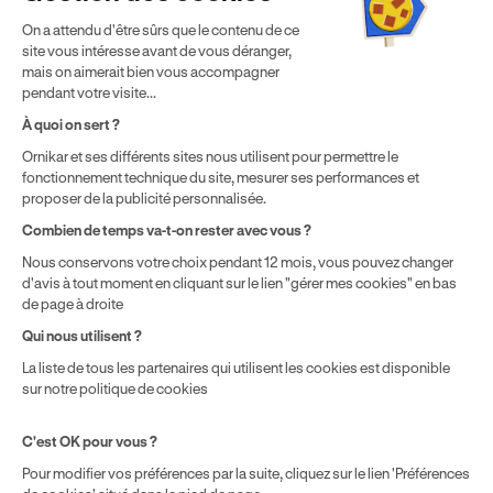
⁵ Montant du financement CPF variable selon les droits acquis
On a attendu d'être sûrs que le contenu de ce
par chaque bénéficiaire. Exemple donné pour un titulaire
site vous intéresse avant de vous déranger,
disposant de 500 € de droits CPF. Le reste à charge dépend du
mais on aimerait bien vous accompagner
solde disponible sur le Compte Personnel de Formation et du
pendant votre visite...
prix de la formation choisie.
À quoi on sert ?
Ornikar et ses différents sites nous utilisent pour permettre le
fonctionnement technique du site, mesurer ses performances et
proposer de la publicité personnalisée.
Combien de temps va-t-on rester avec vous ?
Nous conservons votre choix pendant 12 mois, vous pouvez changer
d'avis à tout moment en cliquant sur le lien "gérer mes cookies" en bas
de page à droite
Qui nous utilisent ?
La liste de tous les partenaires qui utilisent les cookies est disponible
sur notre politique de cookies
C'est OK pour vous ?
Pour modifier vos préférences par la suite, cliquez sur le lien 'Préférences