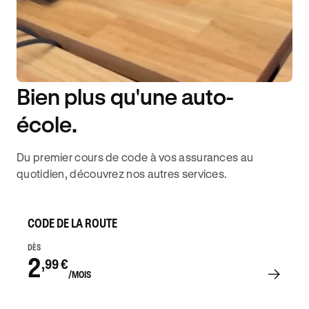
Bien plus qu'une auto-
DISPONIBILITÉ 6J/7
école.
Du premier cours de code à vos assurances au
quotidien, découvrez nos autres services.
CODE DE LA ROUTE
DÈS
2
,99 €
/MOIS