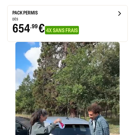
PACK PERMIS
DÈS
654
€
.99
4X SANS FRAIS