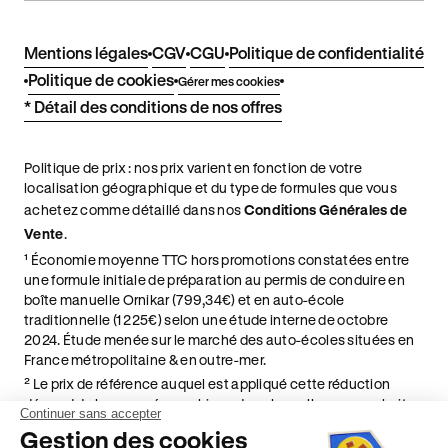
Mentions légales
CGV
CGU
Politique de confidentialité
Politique de cookies
Gérer mes cookies
* Détail des conditions de nos offres
Politique de prix : nos prix varient en fonction de votre
localisation géographique et du type de formules que vous
achetez comme détaillé dans nos
Conditions Générales de
Vente
.
¹ Économie moyenne TTC hors promotions constatées entre
une formule initiale de préparation au permis de conduire en
boîte manuelle Ornikar (799,34€) et en auto-école
traditionnelle (1 225€) selon une étude interne de octobre
2024. Étude menée sur le marché des auto-écoles situées en
France métropolitaine & en outre-mer.
² Le prix de référence auquel est appliqué cette réduction
dépend de la zone géographique dans laquelle vous souhaitez
Continuer sans accepter
effectuer vos heures de conduite conformément à l'Article 6
Gestion des cookies
de nos Conditions Générales de Vente