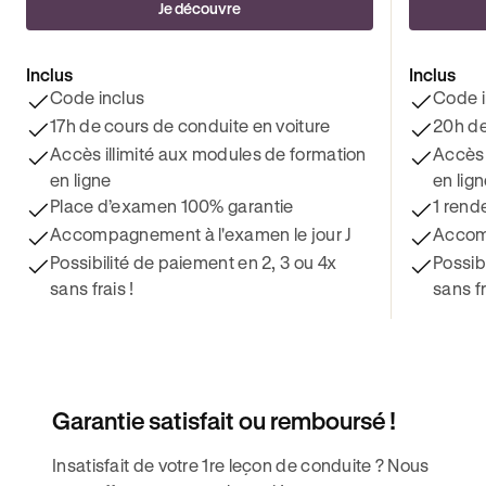
Je découvre
Inclus
Inclus
Code inclus
Code i
17h de cours de conduite en voiture
20h de
Accès illimité aux modules de formation
Accès 
en ligne
en lig
Place d’examen 100% garantie
1 rend
Accompagnement à l'examen le jour J
Accomp
Possibilité de paiement en 2, 3 ou 4x
Possib
sans frais !
sans fr
Garantie satisfait ou remboursé !
Insatisfait de votre 1re leçon de conduite ? Nous