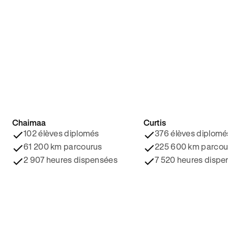
Chaimaa
Curtis
4.8/5 ⭐️
4.9/5 ⭐️
102 élèves diplomés
376 élèves diplomé
61 200 km parcourus
225 600 km parcou
2 907 heures dispensées
7 520 heures dispe