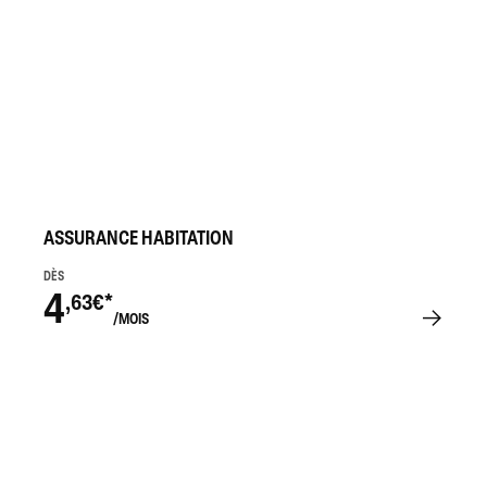
ASSURANCE HABITATION
DÈS
4
,63€*
/MOIS