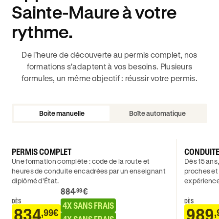
Sainte-Maure à votre
rythme.
De l’heure de découverte au permis complet, nos
formations s'adaptent à vos besoins. Plusieurs
formules, un même objectif : réussir votre permis.
Boite manuelle
Boîte automatique
PERMIS COMPLET
CONDUIT
Une formation complète : code de la route et
Dès 15 ans,
heures de conduite encadrées par un enseignant
proches et
diplômé d’État.
expérience
884
€
.99
DÈS
DÈS
4X SANS FRAIS
834
989
,99€
,
4X SANS FRAIS