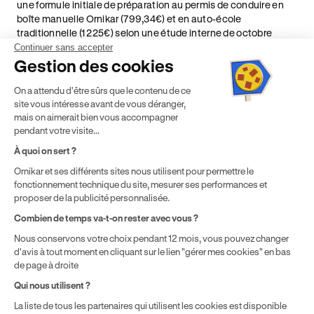
une formule initiale de préparation au permis de conduire en
boîte manuelle Ornikar (799,34€) et en auto-école
traditionnelle (1 225€) selon une étude interne de octobre
2024. Étude menée sur le marché des auto-écoles situées en
Continuer sans accepter
France métropolitaine & en outre-mer.
Gestion des cookies
² Le prix de référence auquel est appliqué cette réduction
On a attendu d'être sûrs que le contenu de ce
dépend de la zone géographique dans laquelle vous souhaitez
site vous intéresse avant de vous déranger,
effectuer vos heures de conduite conformément à l'Article 6
mais on aimerait bien vous accompagner
de nos Conditions Générales de Vente
pendant votre visite...
⁵ Montant du financement CPF variable selon les droits acquis
par chaque bénéficiaire. Exemple donné pour un titulaire
À quoi on sert ?
disposant de 500 € de droits CPF. Le reste à charge dépend du
Ornikar et ses différents sites nous utilisent pour permettre le
solde disponible sur le Compte Personnel de Formation et du
fonctionnement technique du site, mesurer ses performances et
prix de la formation choisie.
proposer de la publicité personnalisée.
Combien de temps va-t-on rester avec vous ?
Nous conservons votre choix pendant 12 mois, vous pouvez changer
d'avis à tout moment en cliquant sur le lien "gérer mes cookies" en bas
de page à droite
Qui nous utilisent ?
La liste de tous les partenaires qui utilisent les cookies est disponible