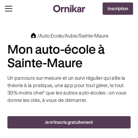
OFFRE EXCLUSIVE
Inscription
J'EN PROFITE !
0€ OFFERTS AVEC REVOLUT + 3 MOIS DEEZER PREMIUM OFFERTS* !
/
Auto Ecole
/
Aube
/
Sainte-Maure
Mon auto-école à
Sainte-Maure
Un parcours sur-mesure et un suivi régulier qui allie la
théorie à la pratique, une app pour tout gérer, le tout
30% moins cher¹ que les autres auto-écoles : on vous
donne les clés, à vous de démarrer.
Je m'inscris gratuitement