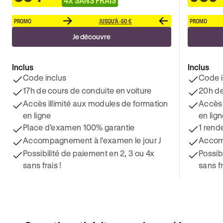
PROMO
JUSQU'À -50 €
PROMO
Je découvre
Inclus
Inclus
Code inclus
Code i
17h de cours de conduite en voiture
20h de
Accès illimité aux modules de formation
Accès 
en ligne
en lig
Place d’examen 100% garantie
1 rend
Accompagnement à l'examen le jour J
Accomp
Possibilité de paiement en 2, 3 ou 4x
Possib
sans frais !
sans fr