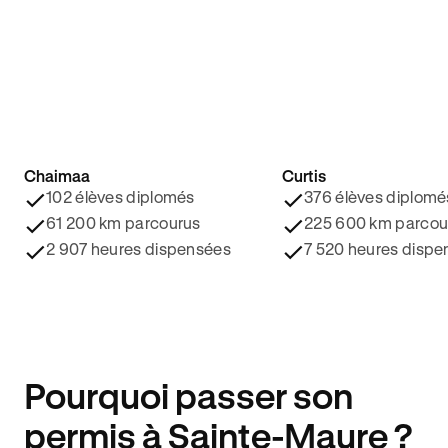
Chaimaa
Curtis
4.8/5 ⭐️
4.9/5 ⭐️
102 élèves diplomés
376 élèves diplomé
61 200 km parcourus
225 600 km parcou
2 907 heures dispensées
7 520 heures dispe
Pourquoi passer son
permis à Sainte-Maure ?