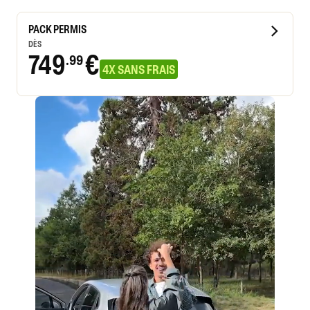
PACK PERMIS
DÈS
749
€
.99
4X SANS FRAIS