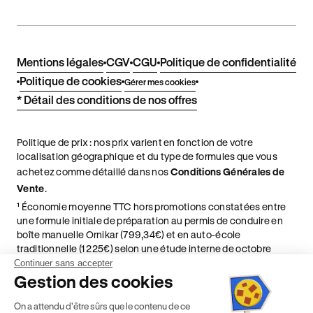
Mentions légales
CGV
CGU
Politique de confidentialité
Politique de cookies
Gérer mes cookies
* Détail des conditions de nos offres
Politique de prix : nos prix varient en fonction de votre
localisation géographique et du type de formules que vous
achetez comme détaillé dans nos
Conditions Générales de
Vente
.
¹ Économie moyenne TTC hors promotions constatées entre
une formule initiale de préparation au permis de conduire en
boîte manuelle Ornikar (799,34€) et en auto-école
traditionnelle (1 225€) selon une étude interne de octobre
2024. Étude menée sur le marché des auto-écoles situées en
Continuer sans accepter
France métropolitaine & en outre-mer.
Gestion des cookies
² Le prix de référence auquel est appliqué cette réduction
On a attendu d'être sûrs que le contenu de ce
dépend de la zone géographique dans laquelle vous souhaitez