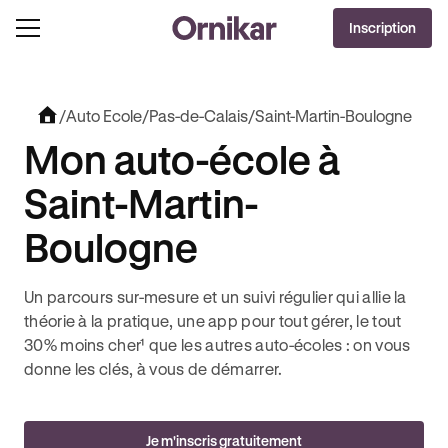
DERNIÈRES HEURES
Inscription
J'EN PROFITE !
À -100€ SUR VOTRE PERMIS + 3 MOIS DEEZER PREMIUM OFFERTS* !
/
Auto Ecole
/
Pas-de-Calais
/
Saint-Martin-Boulogne
Mon auto-école à
Saint-Martin-
Boulogne
Un parcours sur-mesure et un suivi régulier qui allie la
théorie à la pratique, une app pour tout gérer, le tout
30% moins cher¹ que les autres auto-écoles : on vous
donne les clés, à vous de démarrer.
Je m'inscris gratuitement