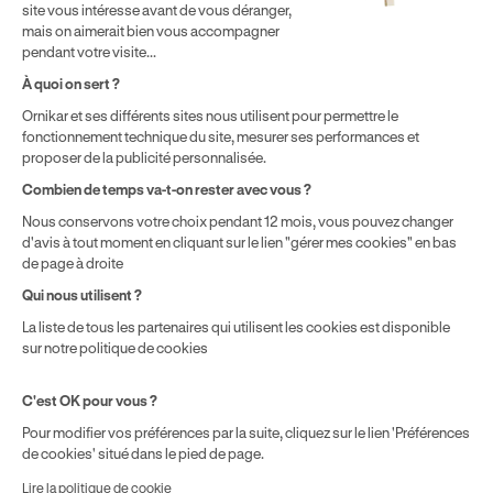
site vous intéresse avant de vous déranger,
effectuer vos heures de conduite conformément à l'Article 6
mais on aimerait bien vous accompagner
de nos Conditions Générales de Vente
pendant votre visite...
⁵ Montant du financement CPF variable selon les droits acquis
par chaque bénéficiaire. Exemple donné pour un titulaire
À quoi on sert ?
disposant de 500 € de droits CPF. Le reste à charge dépend du
Ornikar et ses différents sites nous utilisent pour permettre le
solde disponible sur le Compte Personnel de Formation et du
fonctionnement technique du site, mesurer ses performances et
prix de la formation choisie.
proposer de la publicité personnalisée.
Combien de temps va-t-on rester avec vous ?
Nous conservons votre choix pendant 12 mois, vous pouvez changer
d'avis à tout moment en cliquant sur le lien "gérer mes cookies" en bas
de page à droite
Qui nous utilisent ?
La liste de tous les partenaires qui utilisent les cookies est disponible
sur notre politique de cookies
C'est OK pour vous ?
Pour modifier vos préférences par la suite, cliquez sur le lien 'Préférences
de cookies' situé dans le pied de page.
Lire la politique de cookie