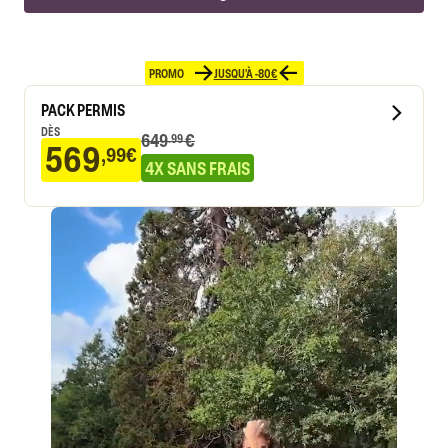
PROMO
JUSQU'À -80€
PACK PERMIS
DÈS
649
€
.99
569
,99€
4X SANS FRAIS