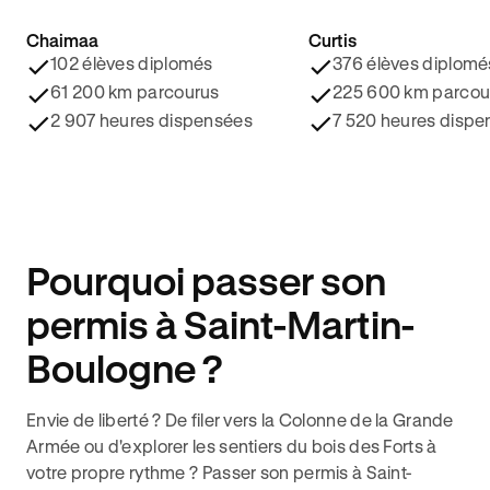
Chaimaa
Curtis
4.8/5 ⭐️
4.9/5 ⭐️
102 élèves diplomés
376 élèves diplomé
61 200 km parcourus
225 600 km parcou
2 907 heures dispensées
7 520 heures dispe
Pourquoi passer son
permis à Saint-Martin-
Boulogne ?
Envie de liberté ? De filer vers la Colonne de la Grande
Armée ou d'explorer les sentiers du bois des Forts à
votre propre rythme ? Passer son permis à Saint-