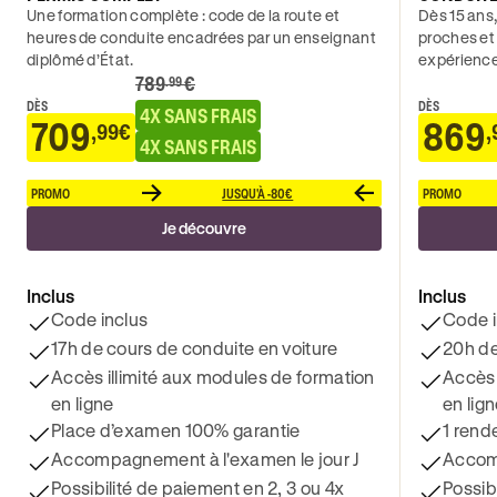
Une formation complète : code de la route et
Dès 15 ans,
heures de conduite encadrées par un enseignant
proches et
diplômé d’État.
expérience
789
€
.99
DÈS
DÈS
4X SANS FRAIS
709
869
,99€
,
4X SANS FRAIS
PROMO
JUSQU'À -80€
PROMO
Je découvre
Inclus
Inclus
Code inclus
Code i
17h de cours de conduite en voiture
20h de
Accès illimité aux modules de formation
Accès 
en ligne
en lig
Place d’examen 100% garantie
1 rend
Accompagnement à l'examen le jour J
Accomp
Possibilité de paiement en 2, 3 ou 4x
Possib