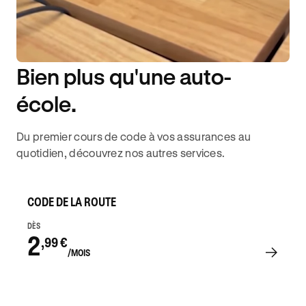
Bien plus qu'une auto-
DISPONIBILITÉ 6J/7
école.
Du premier cours de code à vos assurances au
quotidien, découvrez nos autres services.
CODE DE LA ROUTE
DÈS
2
,99 €
/MOIS