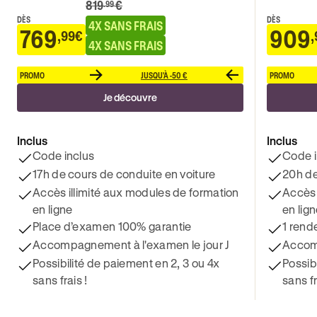
819
€
.99
DÈS
DÈS
4X SANS FRAIS
769
909
,99€
,
4X SANS FRAIS
PROMO
JUSQU'À -50 €
PROMO
Je découvre
Inclus
Inclus
Code inclus
Code i
17h de cours de conduite en voiture
20h de
Accès illimité aux modules de formation
Accès 
en ligne
en lig
Place d’examen 100% garantie
1 rend
Accompagnement à l'examen le jour J
Accomp
Possibilité de paiement en 2, 3 ou 4x
Possib
sans frais !
sans fr