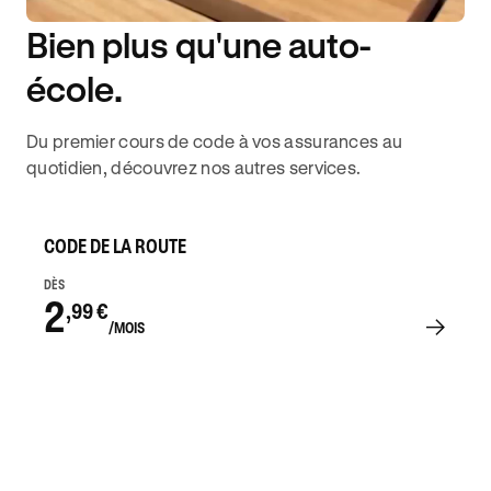
Bien plus qu'une auto-
DISPONIBILITÉ 6J/7
école.
Du premier cours de code à vos assurances au
quotidien, découvrez nos autres services.
CODE DE LA ROUTE
DÈS
2
,99 €
/MOIS