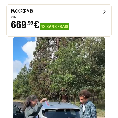
PACK PERMIS
DÈS
669
€
.99
4X SANS FRAIS