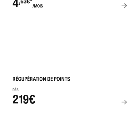
4
,63€*
/MOIS
RÉCUPÉRATION DE POINTS
DÈS
219€