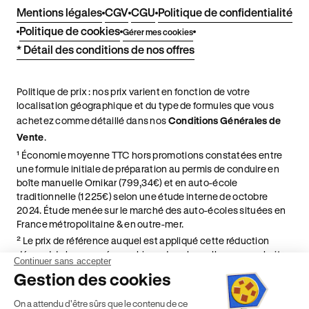
Mentions légales
CGV
CGU
Politique de confidentialité
Politique de cookies
Gérer mes cookies
* Détail des conditions de nos offres
Politique de prix : nos prix varient en fonction de votre
localisation géographique et du type de formules que vous
achetez comme détaillé dans nos
Conditions Générales de
Vente
.
¹ Économie moyenne TTC hors promotions constatées entre
une formule initiale de préparation au permis de conduire en
boîte manuelle Ornikar (799,34€) et en auto-école
traditionnelle (1 225€) selon une étude interne de octobre
2024. Étude menée sur le marché des auto-écoles situées en
France métropolitaine & en outre-mer.
² Le prix de référence auquel est appliqué cette réduction
dépend de la zone géographique dans laquelle vous souhaitez
Continuer sans accepter
effectuer vos heures de conduite conformément à l'Article 6
Gestion des cookies
de nos Conditions Générales de Vente
⁵ Montant du financement CPF variable selon les droits acquis
On a attendu d'être sûrs que le contenu de ce