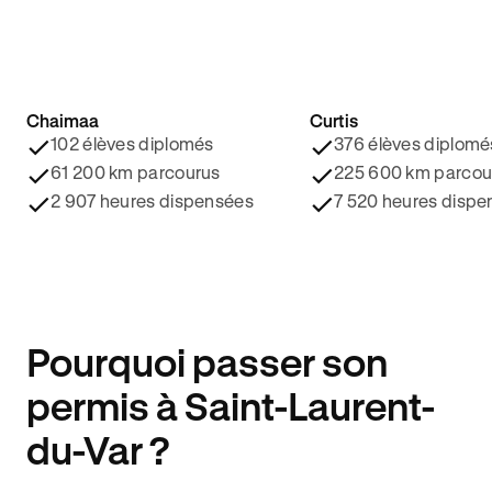
Chaimaa
Curtis
4.8/5 ⭐️
4.9/5 ⭐️
102 élèves diplomés
376 élèves diplomé
61 200 km parcourus
225 600 km parcou
2 907 heures dispensées
7 520 heures dispe
Pourquoi passer son
permis à Saint-Laurent-
du-Var ?