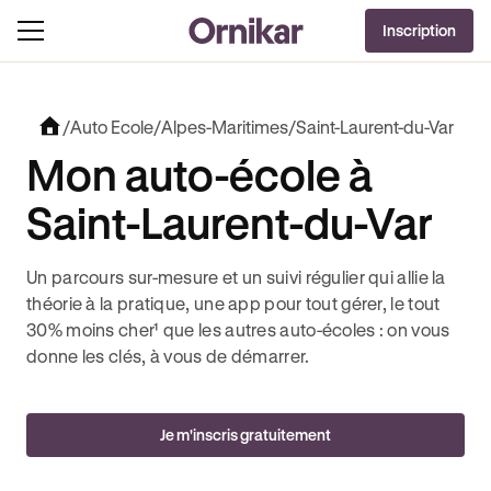
OFFRE EXCLUSIVE
Inscription
J'EN PROFITE !
LUT + 3 MOIS DEEZER PREMIUM OFFERTS* !
JUSQU’À 170€ OFFERTS AVEC REVOLUT 
/
Auto Ecole
/
Alpes-Maritimes
/
Saint-Laurent-du-Var
Mon auto-école à
Saint-Laurent-du-Var
Un parcours sur-mesure et un suivi régulier qui allie la
théorie à la pratique, une app pour tout gérer, le tout
30% moins cher¹ que les autres auto-écoles : on vous
donne les clés, à vous de démarrer.
Je m'inscris gratuitement