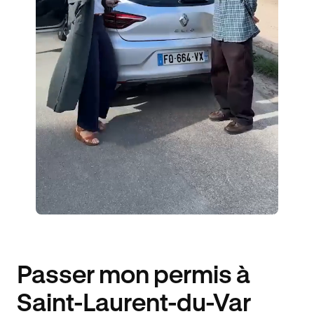
2 ENSEIGNANTS
1042 ÉLÈVES ACCOMPAGNÉS
284€ MOINS CHER
Passer mon permis à
Saint-Laurent-du-Var