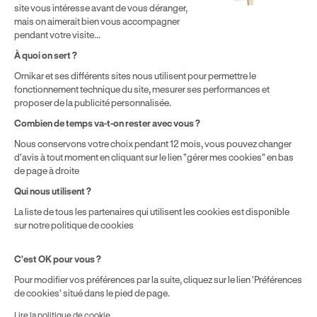
par chaque bénéficiaire. Exemple donné pour un titulaire
site vous intéresse avant de vous déranger,
disposant de 500 € de droits CPF. Le reste à charge dépend du
mais on aimerait bien vous accompagner
solde disponible sur le Compte Personnel de Formation et du
pendant votre visite...
prix de la formation choisie.
À quoi on sert ?
Ornikar et ses différents sites nous utilisent pour permettre le
fonctionnement technique du site, mesurer ses performances et
proposer de la publicité personnalisée.
Combien de temps va-t-on rester avec vous ?
Nous conservons votre choix pendant 12 mois, vous pouvez changer
d'avis à tout moment en cliquant sur le lien "gérer mes cookies" en bas
de page à droite
Qui nous utilisent ?
La liste de tous les partenaires qui utilisent les cookies est disponible
sur notre politique de cookies
C'est OK pour vous ?
Pour modifier vos préférences par la suite, cliquez sur le lien 'Préférences
de cookies' situé dans le pied de page.
Lire la politique de cookie