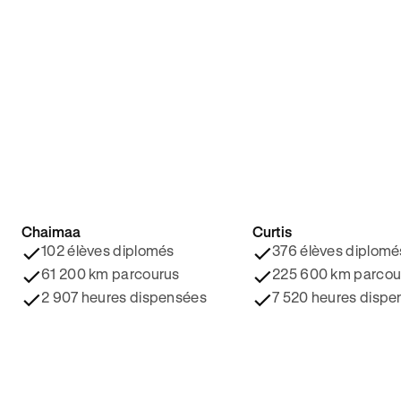
Chaimaa
Curtis
4.8/5 ⭐️
4.9/5 ⭐️
102 élèves diplomés
376 élèves diplomé
61 200 km parcourus
225 600 km parcou
2 907 heures dispensées
7 520 heures dispe