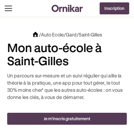
OFFRE EXCLUSIVE
Inscription
J'EN PROFITE !
OLUT + 3 MOIS DEEZER PREMIUM OFFERTS* !
JUSQU’À 170€ OFFERTS AVEC REVOLUT 
/
Auto Ecole
/
Gard
/
Saint-Gilles
Mon auto-école à
Saint-Gilles
Un parcours sur-mesure et un suivi régulier qui allie la
théorie à la pratique, une app pour tout gérer, le tout
30% moins cher¹ que les autres auto-écoles : on vous
donne les clés, à vous de démarrer.
Je m'inscris gratuitement