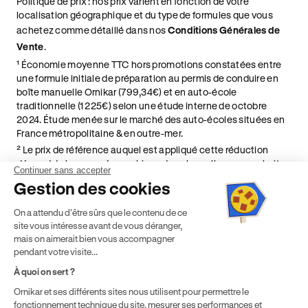
Politique de prix : nos prix varient en fonction de votre
localisation géographique et du type de formules que vous
achetez comme détaillé dans nos
Conditions Générales de
Vente
.
¹ Économie moyenne TTC hors promotions constatées entre
une formule initiale de préparation au permis de conduire en
boîte manuelle Ornikar (799,34€) et en auto-école
traditionnelle (1 225€) selon une étude interne de octobre
2024. Étude menée sur le marché des auto-écoles situées en
France métropolitaine & en outre-mer.
² Le prix de référence auquel est appliqué cette réduction
dépend de la zone géographique dans laquelle vous souhaitez
Continuer sans accepter
effectuer vos heures de conduite conformément à l'Article 6
Gestion des cookies
de nos Conditions Générales de Vente
⁵ Montant du financement CPF variable selon les droits acquis
On a attendu d'être sûrs que le contenu de ce
par chaque bénéficiaire. Exemple donné pour un titulaire
site vous intéresse avant de vous déranger,
disposant de 500 € de droits CPF. Le reste à charge dépend du
mais on aimerait bien vous accompagner
solde disponible sur le Compte Personnel de Formation et du
pendant votre visite...
prix de la formation choisie.
À quoi on sert ?
Ornikar et ses différents sites nous utilisent pour permettre le
fonctionnement technique du site, mesurer ses performances et