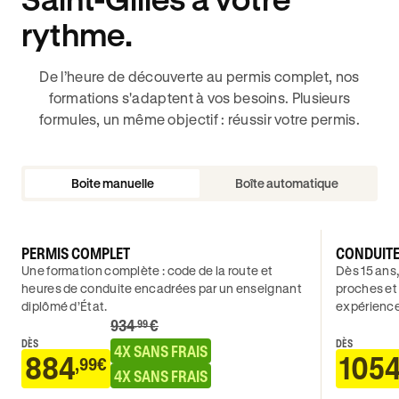
rythme.
De l’heure de découverte au permis complet, nos
formations s'adaptent à vos besoins. Plusieurs
formules, un même objectif : réussir votre permis.
Boite manuelle
Boîte automatique
PERMIS COMPLET
CONDUIT
Une formation complète : code de la route et
Dès 15 ans,
heures de conduite encadrées par un enseignant
proches et
diplômé d’État.
expérience
934
€
.99
DÈS
DÈS
4X SANS FRAIS
884
105
,99€
4X SANS FRAIS