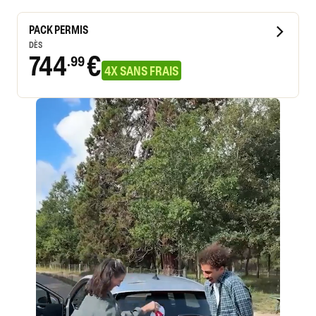
PACK PERMIS
DÈS
744
€
.99
4X SANS FRAIS