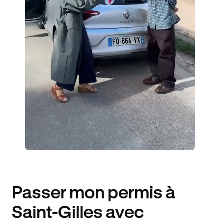
1 ENSEIGNANT
2 ÉLÈVES ACCOMPAGNÉS
256€ MOINS CHER
Passer mon permis à
Saint-Gilles avec