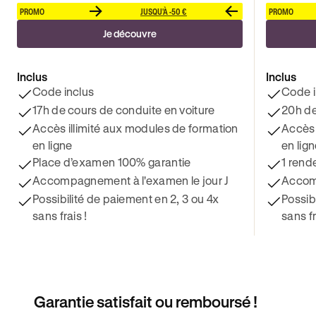
PROMO
JUSQU'À -50 €
PROMO
Je découvre
Inclus
Inclus
Code inclus
Code i
17h de cours de conduite en voiture
20h de
Accès illimité aux modules de formation
Accès 
en ligne
en lig
Place d’examen 100% garantie
1 rend
Accompagnement à l'examen le jour J
Accomp
Possibilité de paiement en 2, 3 ou 4x
Possib
sans frais !
sans fr
Garantie satisfait ou remboursé !