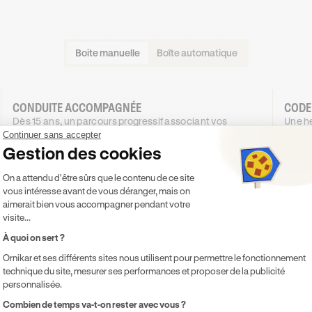
Boite manuelle
Boîte automatique
CONDUITE ACCOMPAGNÉE
CODE
Dès 15 ans, un parcours progressif associant vos
Une he
proches et un enseignant certifié pour gagner en
en dou
Continuer sans accepter
expérience.
Ornika
Gestion des cookies
1279
€
.99
Plateforme de Gestion du Consentement 
On a attendu d'être sûrs que le contenu de ce site
DÈS
DÈS
4X SANS FRAIS
1179
62
vous intéresse avant de vous déranger, mais on
,99€
4X SANS FRAIS
aimerait bien vous accompagner pendant votre
visite...
PROMO
-100 €
À quoi on sert ?
Je découvre
Ornikar et ses différents sites nous utilisent pour permettre le fonctionnement
technique du site, mesurer ses performances et proposer de la publicité
personnalisée.
Inclus
Inclu
Axeptio consent
Combien de temps va-t-on rester avec vous ?
Code inclus
Co