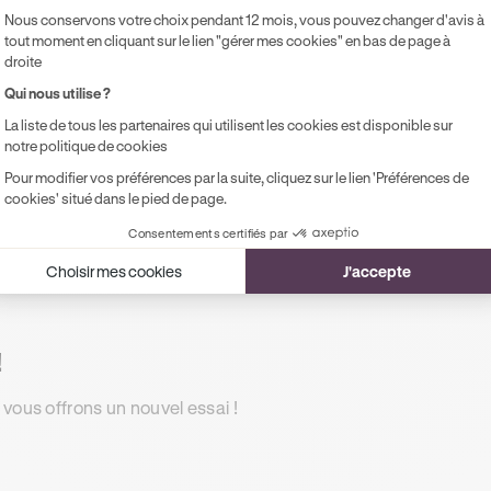
Nous conservons votre choix pendant 12 mois, vous pouvez changer d'avis à
20h de cours de conduite en voiture
Co
tout moment en cliquant sur le lien "gérer mes cookies" en bas de page à
Accès illimité aux modules de formation
Pr
droite
en ligne
pe
Qui nous utilise ?
1 rendez-vous préalable de 2h
La liste de tous les partenaires qui utilisent les cookies est disponible sur
Accompagnement à l'examen le jour J
notre politique de cookies
Possibilité de paiement en 2, 3 ou 4x
Pour modifier vos préférences par la suite, cliquez sur le lien 'Préférences de
cookies' situé dans le pied de page.
sans frais !
Consentements certifiés par
Choisir mes cookies
J'accepte
!
 vous offrons un nouvel essai !