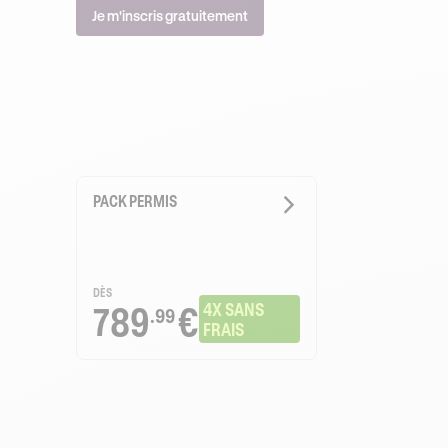
Je m'inscris gratuitement
PACK PERMIS
DÈS
789
€
4X SANS 
.99
FRAIS