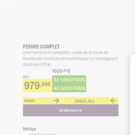
PERMIS COMPLET
Une formation complète : code de la route et
heures de conduite encadrées par un enseignant
diplômé d’État.
1029
€
.99
DÈS
4X SANS FRAIS
979
,99€
4X SANS FRAIS
PROMO
JUSQU'À -50 €
Je découvre
Inclus
Code inclus