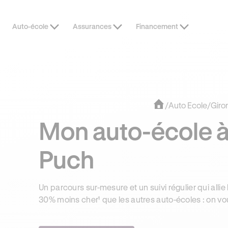
Auto-école
Assurances
Financement
OFFRE EXCLUSIVE
JUSQU’À 170
/
Auto Ecole
/
Giro
Mon auto-école à
Puch
Un parcours sur-mesure et un suivi régulier qui allie 
30% moins cher¹ que les autres auto-écoles : on vo