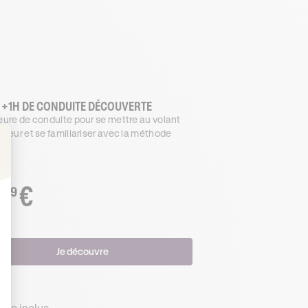
 +1H DE CONDUITE DÉCOUVERTE
ure de conduite pour se mettre au volant
ceur et se familiariser avec la méthode
r.
: Personnalisez vos Options
€
.99
Je découvre
s
de inclus