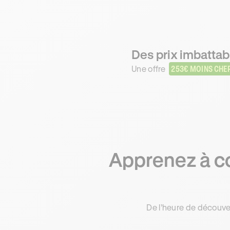
Des prix imbattab
Une offre
253€ MOINS CHE
Apprenez à co
De l’heure de découve