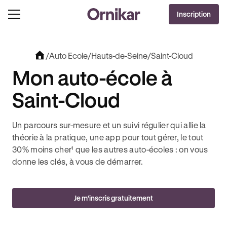
OFFRE EXCLUSIVE
Inscription
J'EN PROFITE !
OLUT + 3 MOIS DEEZER PREMIUM OFFERTS* !
JUSQU’À 170€ OFFERTS AVEC REVOLUT
/
Auto Ecole
/
Hauts-de-Seine
/
Saint-Cloud
Mon auto-école à
Saint-Cloud
Un parcours sur-mesure et un suivi régulier qui allie la
théorie à la pratique, une app pour tout gérer, le tout
30% moins cher¹ que les autres auto-écoles : on vous
donne les clés, à vous de démarrer.
Je m'inscris gratuitement