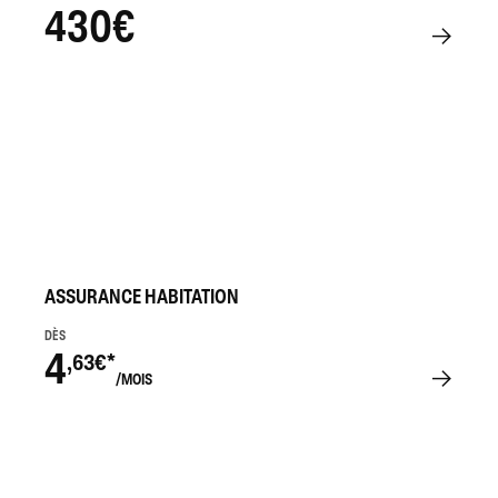
430€
ASSURANCE HABITATION
DÈS
4
,63€*
/MOIS