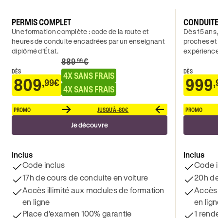
PERMIS COMPLET
CONDUIT
Une formation complète : code de la route et
Dès 15 ans,
heures de conduite encadrées par un enseignant
proches et
diplômé d’État.
expérience
889
€
.99
DÈS
DÈS
4X SANS FRAIS
809
999
,99€
,
4X SANS FRAIS
PROMO
JUSQU'À -80€
PROMO
Je découvre
Inclus
Inclus
Code inclus
Code i
17h de cours de conduite en voiture
20h de
Accès illimité aux modules de formation
Accès 
en ligne
en lig
Place d’examen 100% garantie
1 rend