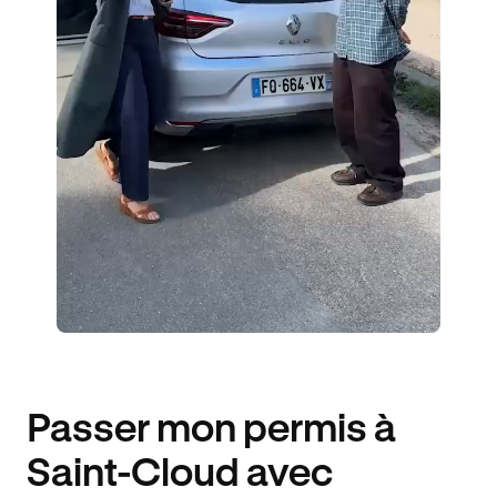
2 ENSEIGNANTS
698 ÉLÈVES ACCOMPAGNÉS
392€ MOINS CHER
Passer mon permis à
Saint-Cloud avec