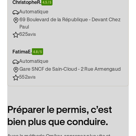
Christophe
R.
4.5 / 5
Automatique
69 Boulevard de la République - Devant Chez
Paul
625
avis
Fatima
E.
4.8 / 5
Automatique
Gare SNCF de Sain-Cloud - 2 Rue Armengaud
552
avis
Préparer le permis, c’est
bien plus que conduire.
Avec la méthode Ornikar, apprenez plus vite et