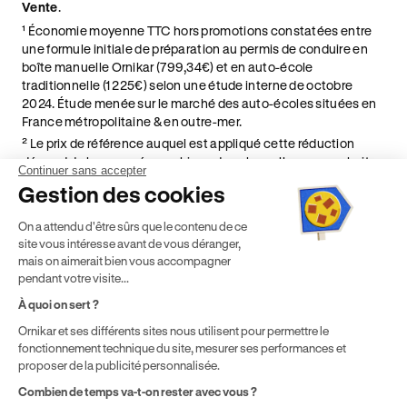
Vente
.
¹ Économie moyenne TTC hors promotions constatées entre
une formule initiale de préparation au permis de conduire en
boîte manuelle Ornikar (799,34€) et en auto-école
traditionnelle (1 225€) selon une étude interne de octobre
2024. Étude menée sur le marché des auto-écoles situées en
France métropolitaine & en outre-mer.
² Le prix de référence auquel est appliqué cette réduction
dépend de la zone géographique dans laquelle vous souhaitez
Continuer sans accepter
effectuer vos heures de conduite conformément à l'Article 6
Gestion des cookies
de nos Conditions Générales de Vente
⁵ Montant du financement CPF variable selon les droits acquis
On a attendu d'être sûrs que le contenu de ce
par chaque bénéficiaire. Exemple donné pour un titulaire
site vous intéresse avant de vous déranger,
disposant de 500 € de droits CPF. Le reste à charge dépend du
mais on aimerait bien vous accompagner
solde disponible sur le Compte Personnel de Formation et du
pendant votre visite...
prix de la formation choisie.
À quoi on sert ?
Ornikar et ses différents sites nous utilisent pour permettre le
fonctionnement technique du site, mesurer ses performances et
proposer de la publicité personnalisée.
Combien de temps va-t-on rester avec vous ?