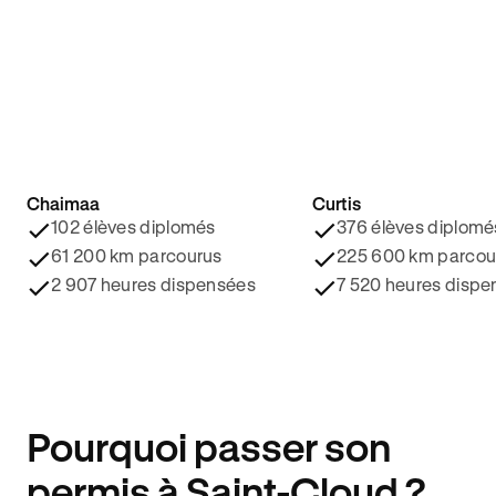
Chaimaa
Curtis
4.8/5 ⭐️
4.9/5 ⭐️
102 élèves diplomés
376 élèves diplomé
61 200 km parcourus
225 600 km parcou
2 907 heures dispensées
7 520 heures dispe
Pourquoi passer son
permis à Saint-Cloud ?