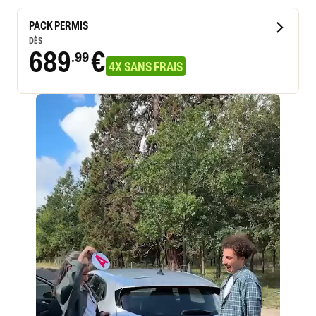
PACK PERMIS
DÈS
689
€
.99
4X SANS FRAIS