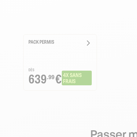
PACK PERMIS
DÈS
639
€
4X SANS 
.99
FRAIS
Passer m