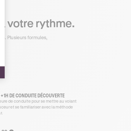
à votre rythme.
s. Plusieurs formules,
 +1H DE CONDUITE DÉCOUVERTE
ure de conduite pour se mettre au volant
ceur et se familiariser avec la méthode
r.