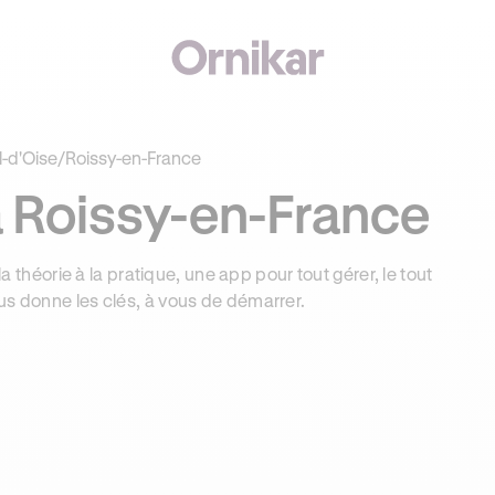
€ OFFERTS AVEC REVOLUT + 3 MOIS DEEZER PREMIUM OFFERTS* !
l-d'Oise
/
Roissy-en-France
 Roissy-en-France
la théorie à la pratique, une app pour tout gérer, le tout
us donne les clés, à vous de démarrer.