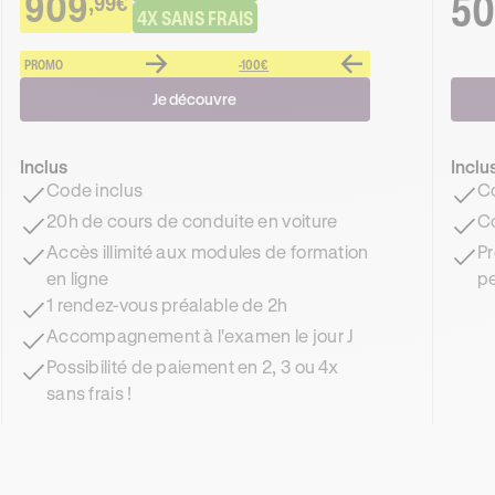
909
50
,99€
4X SANS FRAIS
PROMO
-100€
Je découvre
Inclus
Inclu
Code inclus
Co
20h de cours de conduite en voiture
Co
Accès illimité aux modules de formation
Pr
en ligne
pe
1 rendez-vous préalable de 2h
Accompagnement à l'examen le jour J
Possibilité de paiement en 2, 3 ou 4x
sans frais !