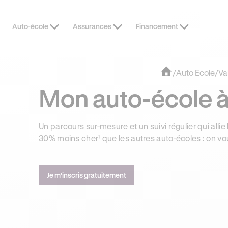
Auto-école
Assurances
Financement
OFFRE EXCLUSIVE
JUSQU’À 170
/
Auto Ecole
/
Va
Mon auto-école à
Un parcours sur-mesure et un suivi régulier qui allie 
30% moins cher¹ que les autres auto-écoles : on vo
Je m'inscris gratuitement