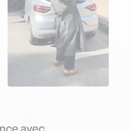
ÉLÈVES ACCOMPAGNÉS
388€ MOINS CHER
ance avec