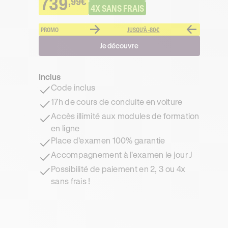
739
,99€
4X SANS FRAIS
PROMO
JUSQU'À -80€
Je découvre
Inclus
Code inclus
17h de cours de conduite en voiture
Accès illimité aux modules de formation
en ligne
Place d’examen 100% garantie
Accompagnement à l'examen le jour J
Possibilité de paiement en 2, 3 ou 4x
sans frais !