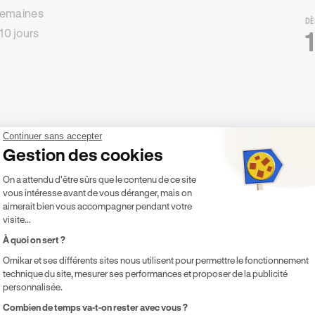
 semaines
DÈ
10 jours
Continuer sans accepter
Gestion des cookies
Plateforme de Gestion du Consentement 
On a attendu d'être sûrs que le contenu de ce site
vous intéresse avant de vous déranger, mais on
aimerait bien vous accompagner pendant votre
visite...
À quoi on sert ?
Ornikar et ses différents sites nous utilisent pour permettre le fonctionnement
technique du site, mesurer ses performances et proposer de la publicité
personnalisée.
Axeptio consent
Combien de temps va-t-on rester avec vous ?