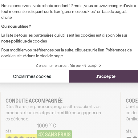
Nous conservons votre choix pendant 12 mois, vous pouvez changer d'avis à
tout moment en cliquant sur le lien "gérer mes cookies" en bas de page à
droite
duire à Roissy-en-France 
Qui nous utilise ?
La liste de tous les partenaires qui utilisent les cookies est disponible sur
rte au permis complet, nos formations s'adaptent à vos besoin
notre politique de cookies
un même objectif : réussir votre permis.
Pour modifier vos préférences par la suite, cliquez sur le lien 'Préférences de
cookies' situé dans le pied de page.
Consentements certifiés par
Choisir mes cookies
J'accepte
Boite manuelle
Boîte automatique
CONDUITE ACCOMPAGNÉE
CODE
Dès 15 ans, un parcours progressif associant vos
Une he
proches et un enseignant certifié pour gagner en
en dou
expérience.
Ornika
1009
€
.99
DÈS
DÈS
4X SANS FRAIS