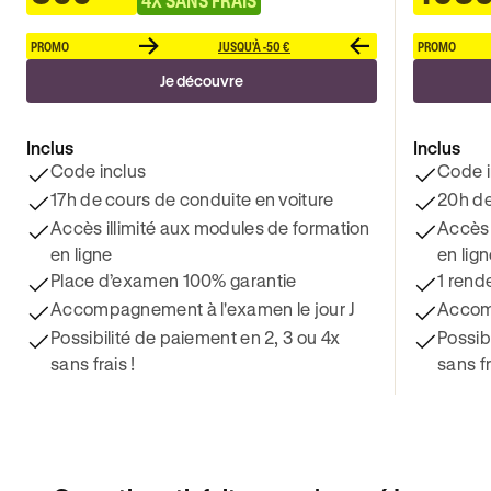
PROMO
JUSQU'À -50 €
PROMO
Je découvre
Inclus
Inclus
Code inclus
Code i
17h de cours de conduite en voiture
20h de
Accès illimité aux modules de formation
Accès 
en ligne
en lig
Place d’examen 100% garantie
1 rend
Accompagnement à l'examen le jour J
Accomp
Possibilité de paiement en 2, 3 ou 4x
Possib
sans frais !
sans fr