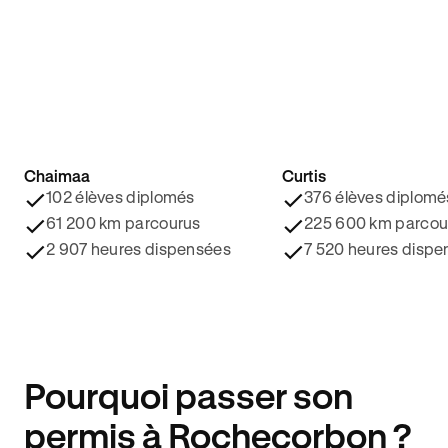
Chaimaa
Curtis
4.8/5 ⭐️
4.9/5 ⭐️
102 élèves diplomés
376 élèves diplomé
61 200 km parcourus
225 600 km parcou
2 907 heures dispensées
7 520 heures dispe
Pourquoi passer son
permis à Rochecorbon ?