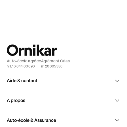
Auto-école agréée
Agrément Orias
n°E16 044 00090
n° 20005380
Aide & contact
À propos
Auto-école & Assurance