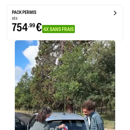
PACK PERMIS
DÈS
754
€
.99
4X SANS FRAIS