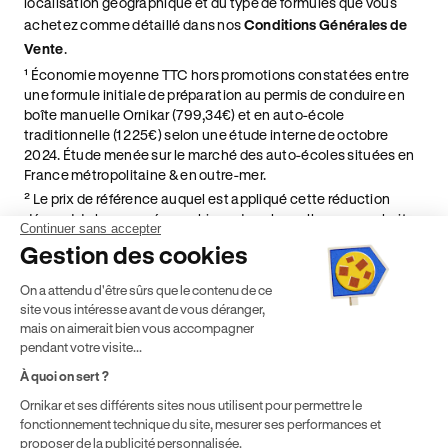
localisation géographique et du type de formules que vous
achetez comme détaillé dans nos
Conditions Générales de
Vente
.
¹ Économie moyenne TTC hors promotions constatées entre
une formule initiale de préparation au permis de conduire en
boîte manuelle Ornikar (799,34€) et en auto-école
traditionnelle (1 225€) selon une étude interne de octobre
2024. Étude menée sur le marché des auto-écoles situées en
France métropolitaine & en outre-mer.
² Le prix de référence auquel est appliqué cette réduction
dépend de la zone géographique dans laquelle vous souhaitez
Continuer sans accepter
effectuer vos heures de conduite conformément à l'Article 6
Gestion des cookies
de nos Conditions Générales de Vente
⁵ Montant du financement CPF variable selon les droits acquis
On a attendu d'être sûrs que le contenu de ce
par chaque bénéficiaire. Exemple donné pour un titulaire
site vous intéresse avant de vous déranger,
disposant de 500 € de droits CPF. Le reste à charge dépend du
mais on aimerait bien vous accompagner
solde disponible sur le Compte Personnel de Formation et du
pendant votre visite...
prix de la formation choisie.
À quoi on sert ?
Ornikar et ses différents sites nous utilisent pour permettre le
fonctionnement technique du site, mesurer ses performances et
proposer de la publicité personnalisée.