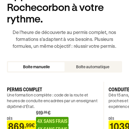
Rochecorbon à votre
rythme.
De l’heure de découverte au permis complet, nos
formations s'adaptent à vos besoins. Plusieurs
formules, un même objectif : réussir votre permis.
Boite manuelle
Boîte automatique
PERMIS COMPLET
CONDUIT
Une formation complète : code de la route et
Dès 15 ans,
heures de conduite encadrées par un enseignant
proches et
diplômé d’État.
expérience
919
€
.99
DÈS
DÈS
4X SANS FRAIS
869
103
,99€
4X SANS FRAIS