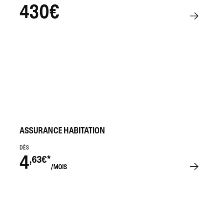
430€
ASSURANCE HABITATION
DÈS
4
,63€*
/MOIS