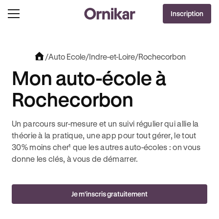
OFFRE EXCLUSIVE
Inscription
J'EN PROFITE !
 + 3 MOIS DEEZER PREMIUM OFFERTS* !
JUSQU’À 170€ OFFERTS AVEC REVOLUT + 3
/
Auto Ecole
/
Indre-et-Loire
/
Rochecorbon
Mon auto-école à
Rochecorbon
Un parcours sur-mesure et un suivi régulier qui allie la
théorie à la pratique, une app pour tout gérer, le tout
30% moins cher¹ que les autres auto-écoles : on vous
donne les clés, à vous de démarrer.
Je m'inscris gratuitement