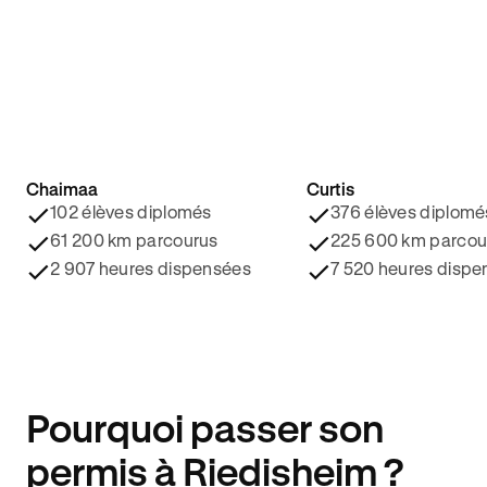
Chaimaa
Curtis
4.8/5 ⭐️
4.9/5 ⭐️
102 élèves diplomés
376 élèves diplomé
61 200 km parcourus
225 600 km parcou
2 907 heures dispensées
7 520 heures dispe
Pourquoi passer son
permis à Riedisheim ?