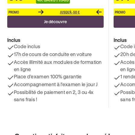
PROMO
JUSQU'À -50 €
PROMO
Je découvre
Inclus
Inclus
Code inclus
Code i
17h de cours de conduite en voiture
20h de
Accès illimité aux modules de formation
Accès 
en ligne
en lig
Place d’examen 100% garantie
1 rend
Accompagnement à l'examen le jour J
Accomp
Possibilité de paiement en 2, 3 ou 4x
Possib
sans frais !
sans fr