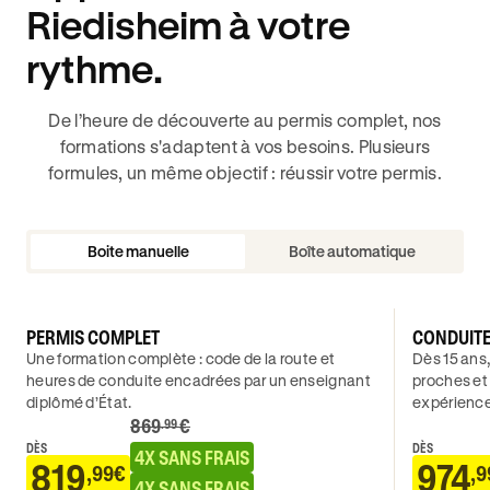
Riedisheim à votre
rythme.
De l’heure de découverte au permis complet, nos
formations s'adaptent à vos besoins. Plusieurs
formules, un même objectif : réussir votre permis.
Boite manuelle
Boîte automatique
PERMIS COMPLET
CONDUIT
Une formation complète : code de la route et
Dès 15 ans,
heures de conduite encadrées par un enseignant
proches et
diplômé d’État.
expérience
869
€
.99
DÈS
DÈS
4X SANS FRAIS
819
974
,99€
,9
4X SANS FRAIS