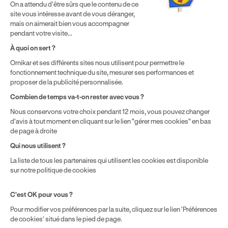
⁵ Montant du financement CPF variable selon les droits acquis
On a attendu d'être sûrs que le contenu de ce
par chaque bénéficiaire. Exemple donné pour un titulaire
site vous intéresse avant de vous déranger,
disposant de 500 € de droits CPF. Le reste à charge dépend du
mais on aimerait bien vous accompagner
solde disponible sur le Compte Personnel de Formation et du
pendant votre visite...
prix de la formation choisie.
À quoi on sert ?
Ornikar et ses différents sites nous utilisent pour permettre le
fonctionnement technique du site, mesurer ses performances et
proposer de la publicité personnalisée.
Combien de temps va-t-on rester avec vous ?
Nous conservons votre choix pendant 12 mois, vous pouvez changer
d'avis à tout moment en cliquant sur le lien "gérer mes cookies" en bas
de page à droite
Qui nous utilisent ?
La liste de tous les partenaires qui utilisent les cookies est disponible
sur notre politique de cookies
C'est OK pour vous ?
Pour modifier vos préférences par la suite, cliquez sur le lien 'Préférences
de cookies' situé dans le pied de page.