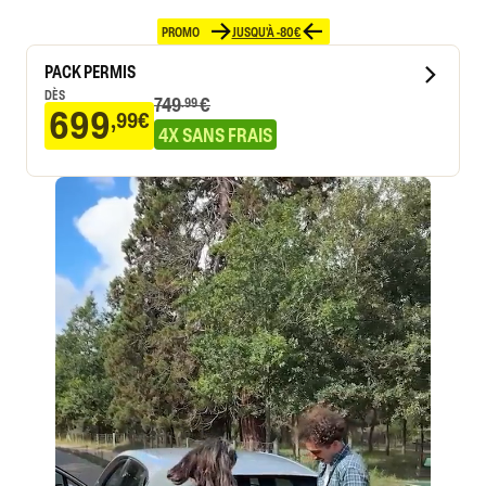
PROMO
JUSQU'À -80€
PACK PERMIS
DÈS
749
€
.99
699
,99€
4X SANS FRAIS