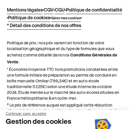
Mentions légales
CGV
CGU
Politique de confidentialité
Politique de cookies
Gérer mes cookies
* Détail des conditions de nos offres
Politique de prix : nos prix varient en fonction de votre
localisation géographique et du type de formules que vous
achetez comme détaillé dans nos
Conditions Générales de
Vente
.
¹ Économie moyenne TTC hors promotions constatées entre
une formule initiale de préparation au permis de conduire en
boîte manuelle Ornikar (799,34€) et en auto-école
traditionnelle (1 225€) selon une étude interne de octobre
2024. Étude menée sur le marché des auto-écoles situées en
France métropolitaine & en outre-mer.
² Le prix de référence auquel est appliqué cette réduction
dépend de la zone géographique dans laquelle vous souhaitez
Continuer sans accepter
effectuer vos heures de conduite conformément à l'Article 6
Gestion des cookies
de nos Conditions Générales de Vente