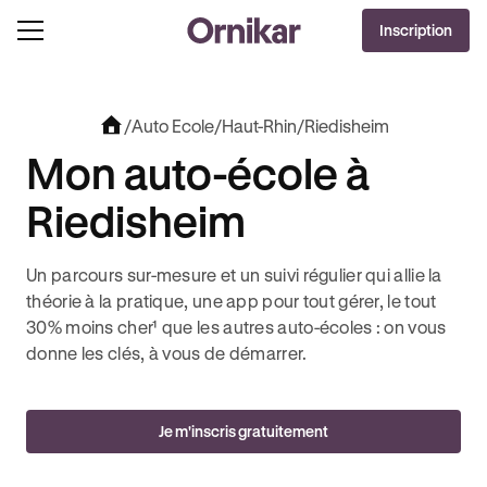
DERNIÈRES HEURES
Inscription
J'EN PROFITE !
 DEEZER PREMIUM OFFERTS* !
JUSQU’À -100€ SUR VOTRE PERMIS + 3 MOIS DEEZER 
/
Auto Ecole
/
Haut-Rhin
/
Riedisheim
Mon auto-école à
Riedisheim
Un parcours sur-mesure et un suivi régulier qui allie la
théorie à la pratique, une app pour tout gérer, le tout
30% moins cher¹ que les autres auto-écoles : on vous
donne les clés, à vous de démarrer.
Je m'inscris gratuitement