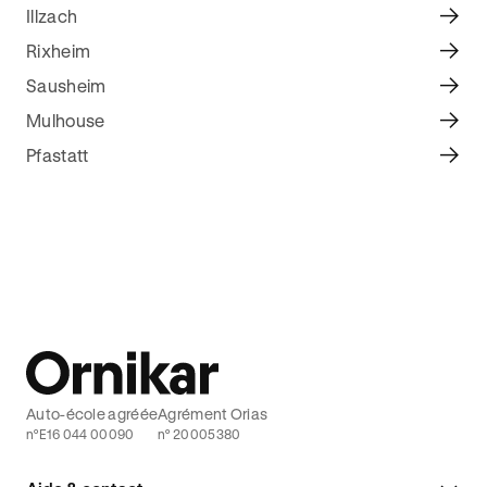
Illzach
Rixheim
Sausheim
Mulhouse
Pfastatt
Auto-école agréée
Agrément Orias
n°E16 044 00090
n° 20005380