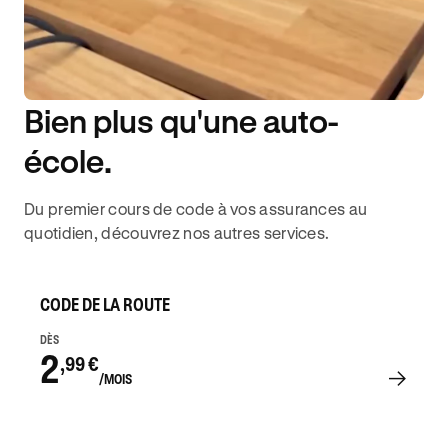
Bien plus qu'une auto-
DISPONIBILITÉ 6J/7
école.
Du premier cours de code à vos assurances au
quotidien, découvrez nos autres services.
CODE DE LA ROUTE
DÈS
2
,99 €
/MOIS