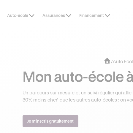
Auto-école
Assurances
Financement
OFFRE EXCLUSIVE
JUSQU’À 170
/
Auto Ecol
Mon auto-école à
Un parcours sur-mesure et un suivi régulier qui allie 
30% moins cher¹ que les autres auto-écoles : on vo
Je m'inscris gratuitement