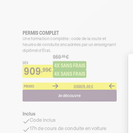
PERMIS COMPLET
Une formation complète : code de la route et
heures de conduite encadrées par un enseignant
diplômé d’État.
959
€
.99
DÈS
4X SANS FRAIS
909
,99€
4X SANS FRAIS
PROMO
JUSQU'À -50 €
Je découvre
Inclus
Code inclus
17h de cours de conduite en voiture