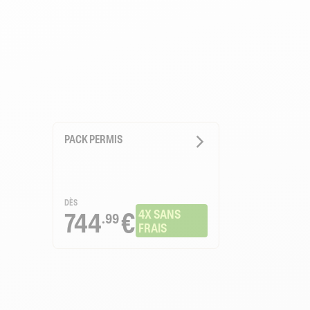
PACK PERMIS
DÈS
744
€
4X SANS 
.99
FRAIS