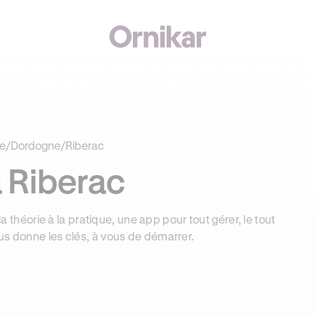
€ OFFERTS AVEC REVOLUT + 3 MOIS DEEZER PREMIUM OFFERTS* !
e
/
Dordogne
/
Riberac
 Riberac
la théorie à la pratique, une app pour tout gérer, le tout
us donne les clés, à vous de démarrer.