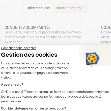
Boite manuelle
Boîte automatique
CONDUITE ACCOMPAGNÉE
CODE
Dès 15 ans, un parcours progressif associant vos
Une he
proches et un enseignant certifié pour gagner en
en dou
expérience.
Ornika
1189
€
.99
Continuer sans accepter
DÈS
DÈS
Gestion des cookies
4X SANS FRAIS
1089
58
,99€
Plateforme de Gestion du Consentement 
4X SANS FRAIS
On a attendu d'être sûrs que le contenu de ce site
vous intéresse avant de vous déranger, mais on
PROMO
-100 €
aimerait bien vous accompagner pendant votre
visite...
Je découvre
À quoi on sert ?
Ornikar et ses différents sites nous utilisent pour permettre le fonctionnement
Inclus
Inclu
technique du site, mesurer ses performances et proposer de la publicité
Code inclus
Co
personnalisée.
20h de cours de conduite en voiture
Co
Axeptio consent
Combien de temps va-t-on rester avec vous ?