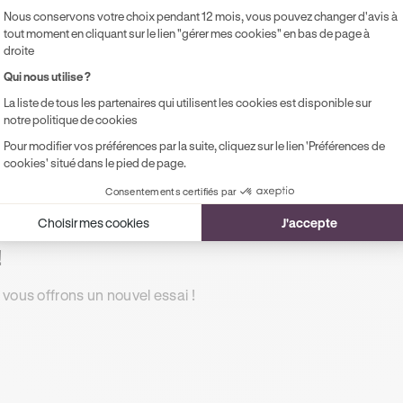
Accès illimité aux modules de formation
Pr
Nous conservons votre choix pendant 12 mois, vous pouvez changer d'avis à
en ligne
pe
tout moment en cliquant sur le lien "gérer mes cookies" en bas de page à
droite
1 rendez-vous préalable de 2h
Qui nous utilise ?
Accompagnement à l'examen le jour J
La liste de tous les partenaires qui utilisent les cookies est disponible sur
Possibilité de paiement en 2, 3 ou 4x
notre politique de cookies
sans frais !
Pour modifier vos préférences par la suite, cliquez sur le lien 'Préférences de
cookies' situé dans le pied de page.
Consentements certifiés par
Choisir mes cookies
J'accepte
!
 vous offrons un nouvel essai !