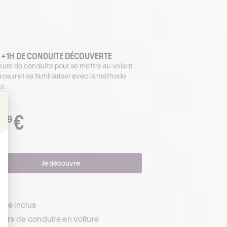
 +1H DE CONDUITE DÉCOUVERTE
ure de conduite pour se mettre au volant
ceur et se familiariser avec la méthode
r.
€
.99
: Personnalisez vos Options
Je découvre
s
de inclus
urs de conduire en voiture