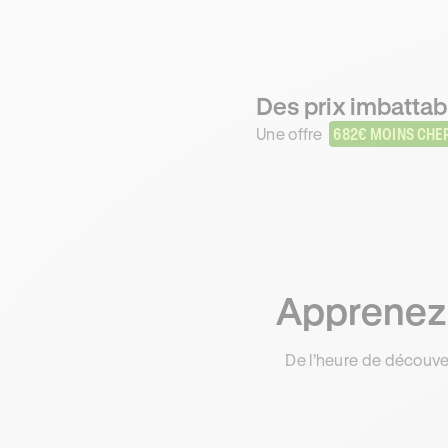
Des prix imbattabl
Une offre
682€ MOINS CHE
Apprenez 
De l’heure de découve