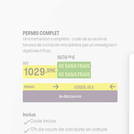
PERMIS COMPLET
Une formation complète : code de la route et
heures de conduite encadrées par un enseignant
diplômé d’État.
1079
€
.99
DÈS
4X SANS FRAIS
1029
,99€
4X SANS FRAIS
PROMO
JUSQU'À -50 €
Je découvre
Inclus
Code inclus
17h de cours de conduite en voiture