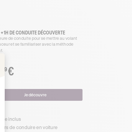
 +1H DE CONDUITE DÉCOUVERTE
ure de conduite pour se mettre au volant
ceur et se familiariser avec la méthode
r.
€
.99
: Personnalisez vos Options
Je découvre
s
de inclus
urs de conduire en voiture