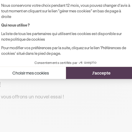
Accès illimité aux modules de formation
Pr
Nous conservons votre choix pendant 12 mois, vous pouvez changer d'avis à
en ligne
pe
tout moment en cliquant sur le lien "gérer mes cookies" en bas de page à
droite
1 rendez-vous préalable de 2h
Qui nous utilise ?
Accompagnement à l'examen le jour J
La liste de tous les partenaires qui utilisent les cookies est disponible sur
Possibilité de paiement en 2, 3 ou 4x
notre politique de cookies
sans frais !
Pour modifier vos préférences par la suite, cliquez sur le lien 'Préférences de
cookies' situé dans le pied de page.
Consentements certifiés par
Choisir mes cookies
J'accepte
!
 vous offrons un nouvel essai !