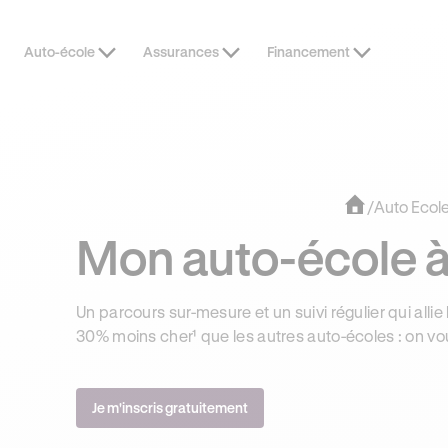
Auto-école
Assurances
Financement
OFFRE EXCLUSIVE
JUSQU’À 170
/
Auto Ecol
Mon auto-école à
Un parcours sur-mesure et un suivi régulier qui allie 
30% moins cher¹ que les autres auto-écoles : on vo
Je m'inscris gratuitement