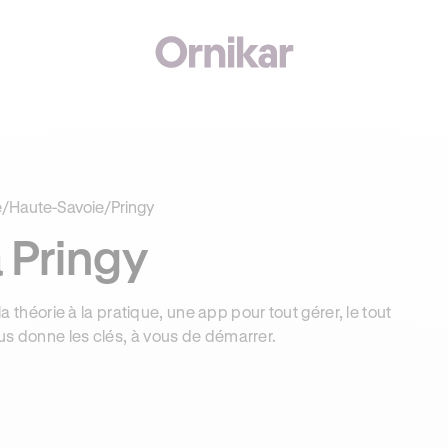
€ OFFERTS AVEC REVOLUT + 3 MOIS DEEZER PREMIUM OFFERTS* !
e
/
Haute-Savoie
/
Pringy
 Pringy
la théorie à la pratique, une app pour tout gérer, le tout
us donne les clés, à vous de démarrer.