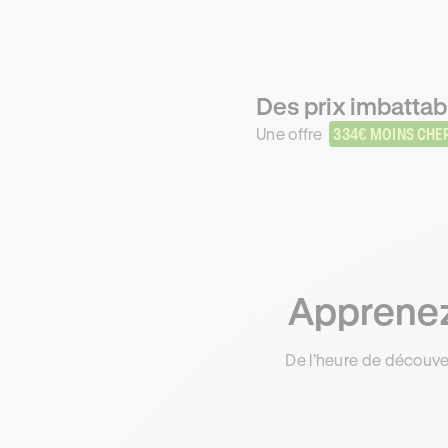
Des prix imbattabl
Une offre
334€ MOINS CHE
Apprenez 
De l’heure de découve