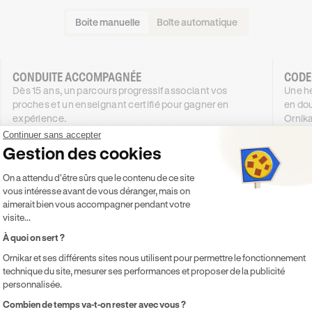
Boite manuelle
Boîte automatique
CONDUITE ACCOMPAGNÉE
CODE
Dès 15 ans, un parcours progressif associant vos
Une he
proches et un enseignant certifié pour gagner en
en dou
expérience.
Ornika
1344
€
.99
Continuer sans accepter
DÈS
DÈS
Gestion des cookies
4X SANS FRAIS
1244
65
,99€
Plateforme de Gestion du Consentement 
4X SANS FRAIS
On a attendu d'être sûrs que le contenu de ce site
vous intéresse avant de vous déranger, mais on
PROMO
-100 €
aimerait bien vous accompagner pendant votre
visite...
Je découvre
À quoi on sert ?
Ornikar et ses différents sites nous utilisent pour permettre le fonctionnement
Inclus
Inclu
technique du site, mesurer ses performances et proposer de la publicité
Code inclus
Co
personnalisée.
20h de cours de conduite en voiture
Co
Axeptio consent
Combien de temps va-t-on rester avec vous ?