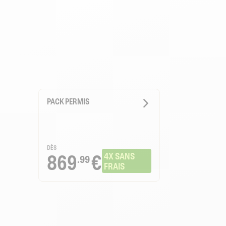
PACK PERMIS
DÈS
869
€
4X SANS 
.99
FRAIS