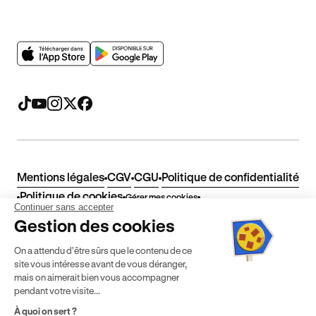
Mentions légales
CGV
CGU
Politique de confidentialité
Politique de cookies
Gérer mes cookies
Continuer sans accepter
* Détail des conditions de nos offres
Gestion des cookies
On a attendu d'être sûrs que le contenu de ce
Politique de prix : nos prix varient en fonction de votre
site vous intéresse avant de vous déranger,
localisation géographique et du type de formules que vous
mais on aimerait bien vous accompagner
achetez comme détaillé dans nos
Conditions Générales de
pendant votre visite...
Vente
.
À quoi on sert ?