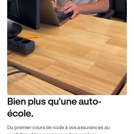
Bien plus qu'une auto-
DISPONIBILITÉ 6J/7
école.
Du premier cours de code à vos assurances au