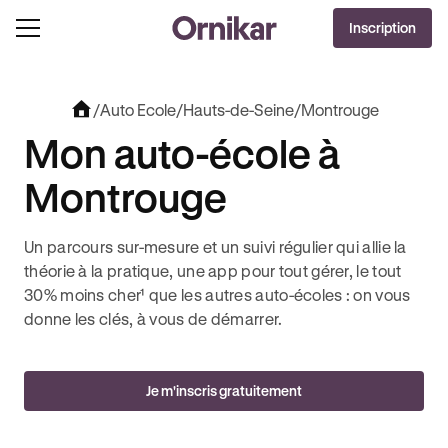
OFFRE EXCLUSIVE
Inscription
J'EN PROFITE !
0€ OFFERTS AVEC REVOLUT + 3 MOIS DEEZER PREMIUM OFFERTS* !
/
Auto Ecole
/
Hauts-de-Seine
/
Montrouge
Mon auto-école à
Montrouge
Un parcours sur-mesure et un suivi régulier qui allie la
théorie à la pratique, une app pour tout gérer, le tout
30% moins cher¹ que les autres auto-écoles : on vous
donne les clés, à vous de démarrer.
Je m'inscris gratuitement