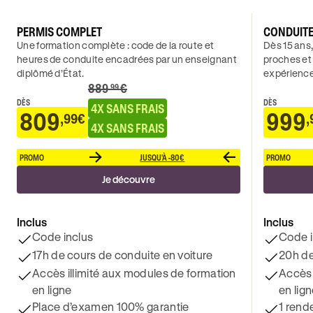
PERMIS COMPLET
CONDUIT
Une formation complète : code de la route et
Dès 15 ans,
heures de conduite encadrées par un enseignant
proches et
diplômé d’État.
expérience
889
€
.99
DÈS
DÈS
4X SANS FRAIS
809
999
,99€
,
4X SANS FRAIS
PROMO
JUSQU'À -80€
PROMO
Je découvre
Inclus
Inclus
Code inclus
Code i
17h de cours de conduite en voiture
20h de
Accès illimité aux modules de formation
Accès 
en ligne
en lig
Place d’examen 100% garantie
1 rend