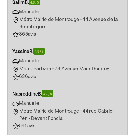
Salim
B.
4.8 / 5
Manuelle
Métro Mairie de Montrouge - 44 Avenue de la
République
865
avis
Yassine
R.
4.9 / 5
Manuelle
Métro Barbara - 78 Avenue Marx Dormoy
636
avis
Nasreddine
B.
4.7 / 5
Manuelle
Métro Mairie de Montrouge - 44 rue Gabriel
Péri - Devant Foncia
545
avis