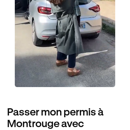
4 ENSEIGNANTS
965 ÉLÈVES ACCOMPAGNÉS
328€ MOINS CHER
Passer mon permis à
Montrouge avec