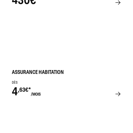
ASSURANCE HABITATION
DÈS
4
,63€*
/MOIS