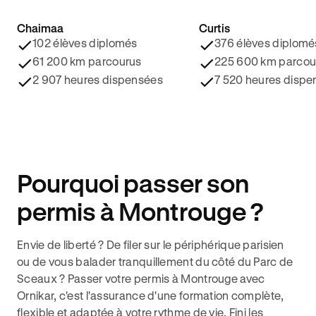
Chaimaa
Curtis
4.8/5 ⭐️
4.9/5 ⭐️
102 élèves diplomés
376 élèves diplomé
61 200 km parcourus
225 600 km parcou
2 907 heures dispensées
7 520 heures dispe
Pourquoi passer son
permis à Montrouge ?
Envie de liberté ? De filer sur le périphérique parisien
ou de vous balader tranquillement du côté du Parc de
Sceaux ? Passer votre permis à Montrouge avec
Ornikar, c'est l'assurance d'une formation complète,
flexible et adaptée à votre rythme de vie. Fini les