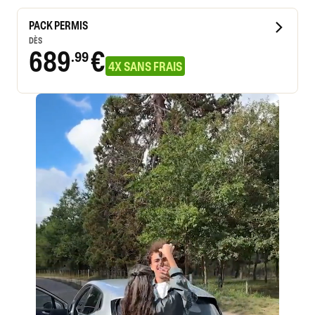
PACK PERMIS
DÈS
689
€
.99
4X SANS FRAIS