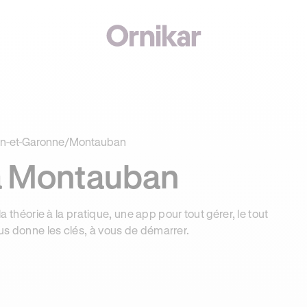
J'
00€ SUR VOTRE PERMIS + 3 MOIS DEEZER PREMIUM OFFERTS* !
rn-et-Garonne
/
Montauban
à Montauban
la théorie à la pratique, une app pour tout gérer, le tout
us donne les clés, à vous de démarrer.