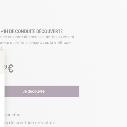
 +1H DE CONDUITE DÉCOUVERTE
ure de conduite pour se mettre au volant
ceur et se familiariser avec la méthode
r.
€
.99
: Personnalisez vos Options
Je découvre
s
de inclus
urs de conduire en voiture