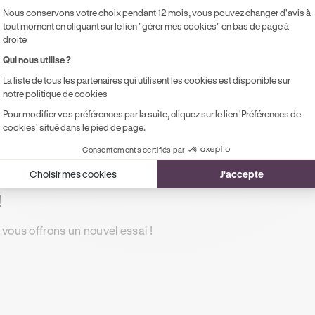
Accès illimité aux modules de formation
Pr
Nous conservons votre choix pendant 12 mois, vous pouvez changer d'avis à
en ligne
pe
tout moment en cliquant sur le lien "gérer mes cookies" en bas de page à
droite
1 rendez-vous préalable de 2h
Qui nous utilise ?
Accompagnement à l'examen le jour J
La liste de tous les partenaires qui utilisent les cookies est disponible sur
Possibilité de paiement en 2, 3 ou 4x
notre politique de cookies
sans frais !
Pour modifier vos préférences par la suite, cliquez sur le lien 'Préférences de
cookies' situé dans le pied de page.
Consentements certifiés par
Choisir mes cookies
J'accepte
!
 vous offrons un nouvel essai !