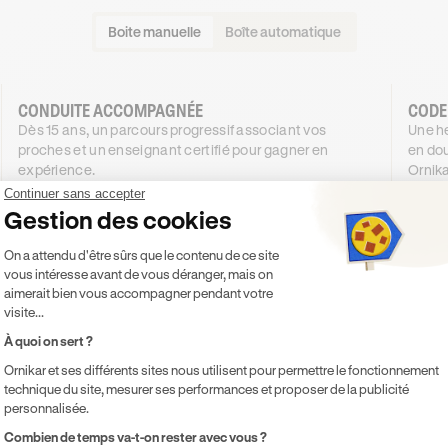
Boite manuelle
Boîte automatique
CONDUITE ACCOMPAGNÉE
CODE
Dès 15 ans, un parcours progressif associant vos
Une he
proches et un enseignant certifié pour gagner en
en dou
expérience.
Ornika
994
€
.99
Continuer sans accepter
DÈS
DÈS
Gestion des cookies
4X SANS FRAIS
894
49
,99€
Plateforme de Gestion du Consentement 
4X SANS FRAIS
On a attendu d'être sûrs que le contenu de ce site
vous intéresse avant de vous déranger, mais on
PROMO
-100€
aimerait bien vous accompagner pendant votre
visite...
Je découvre
À quoi on sert ?
Ornikar et ses différents sites nous utilisent pour permettre le fonctionnement
Inclus
Inclu
technique du site, mesurer ses performances et proposer de la publicité
Code inclus
Co
personnalisée.
20h de cours de conduite en voiture
Co
Axeptio consent
Combien de temps va-t-on rester avec vous ?