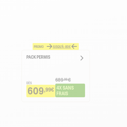
PROMO
JUSQU'À -80€
PACK PERMIS
689
€
.99
DÈS
609
4X SANS 
,99€
FRAIS