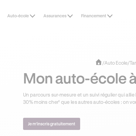
Auto-école
Assurances
Financement
DERNIÈRES HEURES
JUSQU’À -1
/
Auto Ecole
/
Ta
Mon auto-école 
Un parcours sur-mesure et un suivi régulier qui allie 
30% moins cher¹ que les autres auto-écoles : on vo
Je m'inscris gratuitement