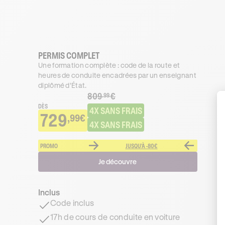
PERMIS COMPLET
Une formation complète : code de la route et
heures de conduite encadrées par un enseignant
diplômé d’État.
809
€
.99
DÈS
4X SANS FRAIS
729
,99€
4X SANS FRAIS
PROMO
JUSQU'À -80€
Je découvre
Inclus
Code inclus
17h de cours de conduite en voiture