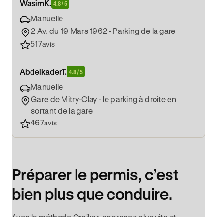
Wasim
K.
4.8 / 5
Manuelle
2 Av. du 19 Mars 1962 - Parking de la gare
517
avis
Abdelkader
T.
4.8 / 5
Manuelle
Gare de Mitry-Clay - le parking à droite en
sortant de la gare
467
avis
Préparer le permis, c’est
bien plus que conduire.
Avec la méthode Ornikar, apprenez plus vite et