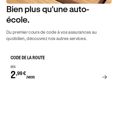
Bien plus qu'une auto-
DISPONIBILITÉ 6J/7
école.
Du premier cours de code à vos assurances au
quotidien, découvrez nos autres services.
CODE DE LA ROUTE
DÈS
2
,99 €
/MOIS