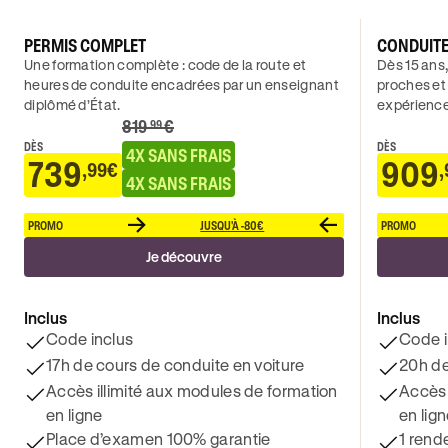
PERMIS COMPLET
CONDUIT
Une formation complète : code de la route et
Dès 15 ans,
heures de conduite encadrées par un enseignant
proches et
diplômé d’État.
expérience
819
€
.99
DÈS
DÈS
4X SANS FRAIS
739
909
,99€
,
4X SANS FRAIS
PROMO
JUSQU'À -80€
PROMO
Je découvre
Inclus
Inclus
Code inclus
Code i
17h de cours de conduite en voiture
20h de
Accès illimité aux modules de formation
Accès 
en ligne
en lig
Place d’examen 100% garantie
1 rend