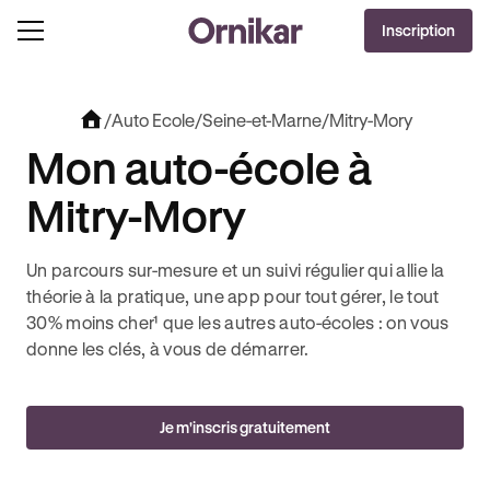
OFFRE EXCLUSIVE
Inscription
J'EN PROFITE !
LUT + 3 MOIS DEEZER PREMIUM OFFERTS* !
JUSQU’À 170€ OFFERTS AVEC REVOLUT 
/
Auto Ecole
/
Seine-et-Marne
/
Mitry-Mory
Mon auto-école à
Mitry-Mory
Un parcours sur-mesure et un suivi régulier qui allie la
théorie à la pratique, une app pour tout gérer, le tout
30% moins cher¹ que les autres auto-écoles : on vous
donne les clés, à vous de démarrer.
Je m'inscris gratuitement