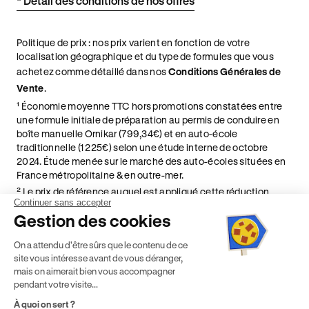
* Détail des conditions de nos offres
Politique de prix : nos prix varient en fonction de votre
localisation géographique et du type de formules que vous
achetez comme détaillé dans nos
Conditions Générales de
Vente
.
¹ Économie moyenne TTC hors promotions constatées entre
une formule initiale de préparation au permis de conduire en
boîte manuelle Ornikar (799,34€) et en auto-école
traditionnelle (1 225€) selon une étude interne de octobre
2024. Étude menée sur le marché des auto-écoles situées en
France métropolitaine & en outre-mer.
² Le prix de référence auquel est appliqué cette réduction
Continuer sans accepter
dépend de la zone géographique dans laquelle vous souhaitez
Gestion des cookies
effectuer vos heures de conduite conformément à l'Article 6
de nos Conditions Générales de Vente
On a attendu d'être sûrs que le contenu de ce
⁵ Montant du financement CPF variable selon les droits acquis
site vous intéresse avant de vous déranger,
par chaque bénéficiaire. Exemple donné pour un titulaire
mais on aimerait bien vous accompagner
disposant de 500 € de droits CPF. Le reste à charge dépend du
pendant votre visite...
solde disponible sur le Compte Personnel de Formation et du
À quoi on sert ?
prix de la formation choisie.