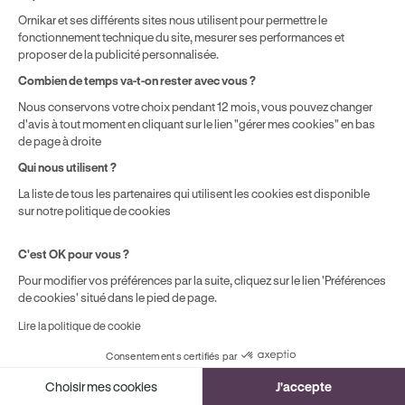
Ornikar et ses différents sites nous utilisent pour permettre le
fonctionnement technique du site, mesurer ses performances et
proposer de la publicité personnalisée.
Combien de temps va-t-on rester avec vous ?
Nous conservons votre choix pendant 12 mois, vous pouvez changer
d'avis à tout moment en cliquant sur le lien "gérer mes cookies" en bas
de page à droite
Qui nous utilisent ?
La liste de tous les partenaires qui utilisent les cookies est disponible
sur notre politique de cookies
C'est OK pour vous ?
Pour modifier vos préférences par la suite, cliquez sur le lien 'Préférences
de cookies' situé dans le pied de page.
Lire la politique de cookie
Consentements certifiés par
Cookies
Choisir mes cookies
J'accepte