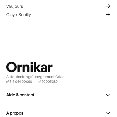
Vaujours
Claye-Souilly
Auto-école agréée
Agrément Orias
n°E16 044 00090
n° 20005380
Aide & contact
À propos