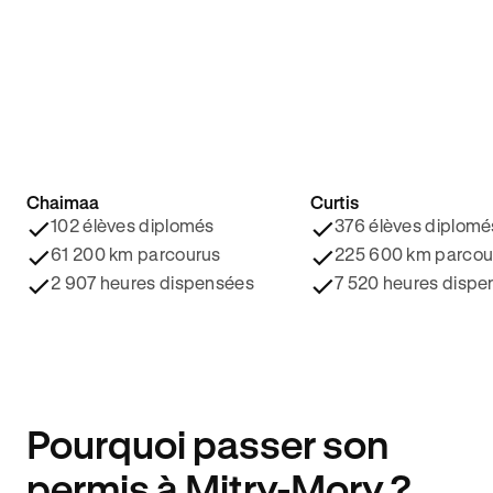
Chaimaa
Curtis
4.8/5 ⭐️
4.9/5 ⭐️
102 élèves diplomés
376 élèves diplomé
61 200 km parcourus
225 600 km parcou
2 907 heures dispensées
7 520 heures dispe
Pourquoi passer son
permis à Mitry-Mory ?