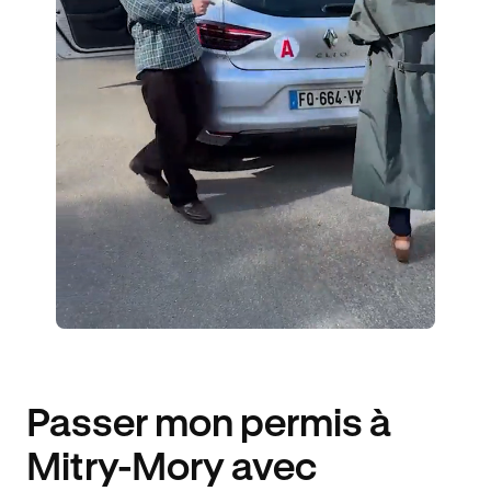
3 ENSEIGNANTS
465 ÉLÈVES ACCOMPAGNÉS
285€ MOINS CHER
Passer mon permis à
Mitry-Mory avec