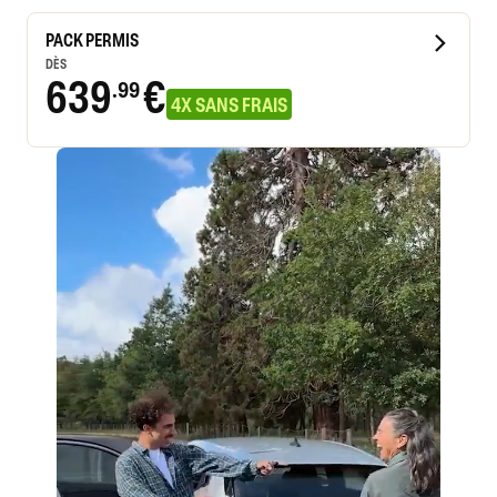
PACK PERMIS
DÈS
639
€
.99
4X SANS FRAIS