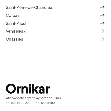
Saint-Pierre-de-Chandieu
Corbas
Saint-Priest
Venissieux
Chassieu
Auto-école agréée
Agrément Orias
n°E16 044 00090
n° 20005380