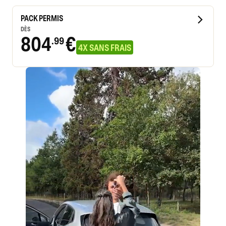
PACK PERMIS
DÈS
804
€
.99
4X SANS FRAIS