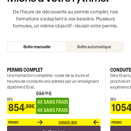
De l’heure de découverte au permis complet, nos
formations s'adaptent à vos besoins. Plusieurs
formules, un même objectif : réussir votre permis.
Boite manuelle
Boîte automatique
PERMIS COMPLET
CONDUIT
Une formation complète : code de la route et
Dès 15 ans,
heures de conduite encadrées par un enseignant
proches et
diplômé d’État.
expérience
934
€
.99
DÈS
DÈS
4X SANS FRAIS
854
105
,99€
4X SANS FRAIS
PROMO
JUSQU'À -80€
PROMO