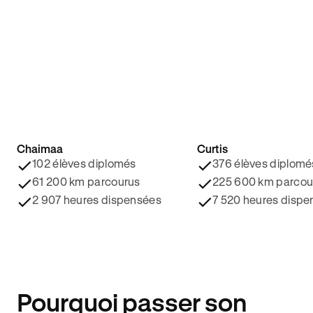
Chaimaa
Curtis
4.8/5 ⭐️
4.9/5 ⭐️
102 élèves diplomés
376 élèves diplomé
61 200 km parcourus
225 600 km parcou
2 907 heures dispensées
7 520 heures dispe
Pourquoi passer son