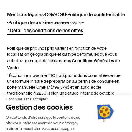
Mentions légales
CGV
CGU
Politique de confidentialité
Politique de cookies
Gérer mes cookies
* Détail des conditions de nos offres
Politique de prix : nos prix varient en fonction de votre
localisation géographique et du type de formules que vous
achetez comme détaillé dans nos
Conditions Générales de
Vente
.
¹ Économie moyenne TTC hors promotions constatées entre
une formule initiale de préparation au permis de conduire en
boîte manuelle Ornikar (799,34€) et en auto-école
traditionnelle (1 225€) selon une étude interne de octobre
2024. Étude menée sur le marché des auto-écoles situées en
Continuer sans accepter
France métropolitaine & en outre-mer.
Gestion des cookies
² Le prix de référence auquel est appliqué cette réduction
On a attendu d'être sûrs que le contenu de ce
dépend de la zone géographique dans laquelle vous souhaitez
site vous intéresse avant de vous déranger,
effectuer vos heures de conduite conformément à l'Article 6
mais on aimerait bien vous accompagner
de nos Conditions Générales de Vente