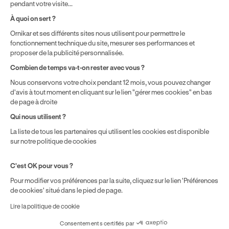
pendant votre visite...
⁵ Montant du financement CPF variable selon les droits acquis
par chaque bénéficiaire. Exemple donné pour un titulaire
À quoi on sert ?
disposant de 500 € de droits CPF. Le reste à charge dépend du
Ornikar et ses différents sites nous utilisent pour permettre le
solde disponible sur le Compte Personnel de Formation et du
fonctionnement technique du site, mesurer ses performances et
prix de la formation choisie.
proposer de la publicité personnalisée.
Combien de temps va-t-on rester avec vous ?
Nous conservons votre choix pendant 12 mois, vous pouvez changer
d'avis à tout moment en cliquant sur le lien "gérer mes cookies" en bas
de page à droite
Qui nous utilisent ?
La liste de tous les partenaires qui utilisent les cookies est disponible
sur notre politique de cookies
C'est OK pour vous ?
Pour modifier vos préférences par la suite, cliquez sur le lien 'Préférences
de cookies' situé dans le pied de page.
Lire la politique de cookie
Consentements certifiés par