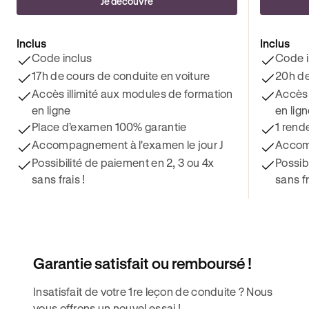
Je découvre
Inclus
Inclus
Code inclus
Code i
17h de cours de conduite en voiture
20h de
Accès illimité aux modules de formation
Accès 
en ligne
en lig
Place d’examen 100% garantie
1 rend
Accompagnement à l'examen le jour J
Accomp
Possibilité de paiement en 2, 3 ou 4x
Possib
sans frais !
sans fr
Garantie satisfait ou remboursé !
Insatisfait de votre 1re leçon de conduite ? Nous
vous offrons un nouvel essai !