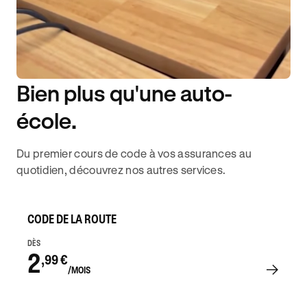
Bien plus qu'une auto-
DISPONIBILITÉ 6J/7
école.
Du premier cours de code à vos assurances au
quotidien, découvrez nos autres services.
CODE DE LA ROUTE
DÈS
2
,99 €
/MOIS