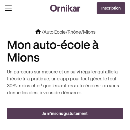
OFFRE EXCLUSIVE
Inscription
J'EN PROFITE !
0€ OFFERTS AVEC REVOLUT + 3 MOIS DEEZER PREMIUM OFFERTS* !
/
Auto Ecole
/
Rhône
/
Mions
Mon auto-école à
Mions
Un parcours sur-mesure et un suivi régulier qui allie la
théorie à la pratique, une app pour tout gérer, le tout
30% moins cher¹ que les autres auto-écoles : on vous
donne les clés, à vous de démarrer.
Je m'inscris gratuitement