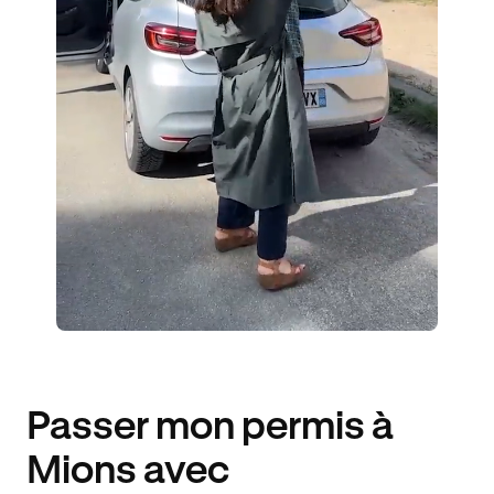
2 ENSEIGNANTS
80 ÉLÈVES ACCOMPAGNÉS
196€ MOINS CHER
Passer mon permis à
Mions avec