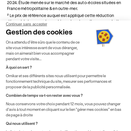
2024. Étude menée sur le marché des auto-écoles situées en
France métropolitaine & en outre-mer.
² Le prix de référence auquel est appliqué cette réduction
dépend de la zone géographique dans laquelle vous souhaitez
Continuer sans accepter
effectuer vos heures de conduite conformément à l'Article 6
Gestion des cookies
de nos Conditions Générales de Vente
⁵ Montant du financement CPF variable selon les droits acquis
On a attendu d'être sûrs que le contenu de ce
par chaque bénéficiaire. Exemple donné pour un titulaire
site vous intéresse avant de vous déranger,
disposant de 500 € de droits CPF. Le reste à charge dépend du
mais on aimerait bien vous accompagner
solde disponible sur le Compte Personnel de Formation et du
pendant votre visite...
prix de la formation choisie.
À quoi on sert ?
Ornikar et ses différents sites nous utilisent pour permettre le
fonctionnement technique du site, mesurer ses performances et
proposer de la publicité personnalisée.
Combien de temps va-t-on rester avec vous ?
Nous conservons votre choix pendant 12 mois, vous pouvez changer
d'avis à tout moment en cliquant sur le lien "gérer mes cookies" en bas
de page à droite
Qui nous utilisent ?