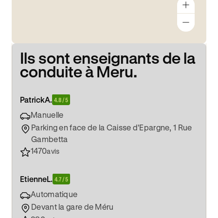
Ils sont enseignants de la
conduite à Meru.
Patrick
A.
4.8 / 5
Manuelle
Parking en face de la Caisse d'Epargne, 1 Rue
Gambetta
1470
avis
Etienne
L.
4.7 / 5
Automatique
Devant la gare de Méru