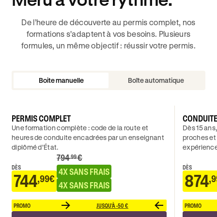
De l’heure de découverte au permis complet, nos
formations s'adaptent à vos besoins. Plusieurs
formules, un même objectif : réussir votre permis.
Boite manuelle
Boîte automatique
PERMIS COMPLET
CONDUIT
Une formation complète : code de la route et
Dès 15 ans,
heures de conduite encadrées par un enseignant
proches et
diplômé d’État.
expérience
794
€
.99
DÈS
DÈS
4X SANS FRAIS
744
874
,99€
,
4X SANS FRAIS
PROMO
JUSQU'À -50 €
PROMO