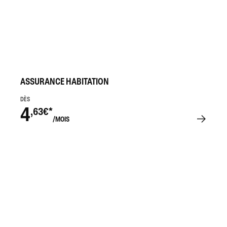
ASSURANCE HABITATION
DÈS
4
,63€*
/MOIS