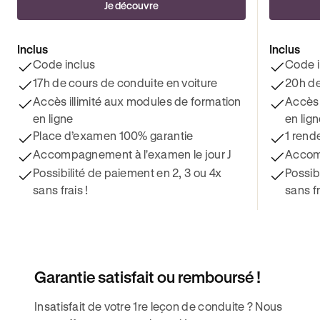
Je découvre
Inclus
Inclus
Code inclus
Code i
17h de cours de conduite en voiture
20h de
Accès illimité aux modules de formation
Accès 
en ligne
en lig
Place d’examen 100% garantie
1 rend
Accompagnement à l'examen le jour J
Accomp
Possibilité de paiement en 2, 3 ou 4x
Possib
sans frais !
sans fr
Garantie satisfait ou remboursé !
Insatisfait de votre 1re leçon de conduite ? Nous