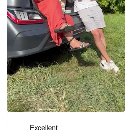
+ 18 000 AVIS
4,3/5