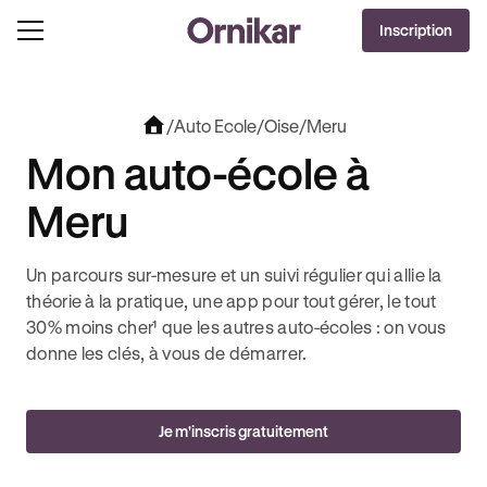
OFFRE EXCLUSIVE
Inscription
J'EN PROFITE !
0€ OFFERTS AVEC REVOLUT + 3 MOIS DEEZER PREMIUM OFFERTS* !
/
Auto Ecole
/
Oise
/
Meru
Mon auto-école à
Meru
Un parcours sur-mesure et un suivi régulier qui allie la
théorie à la pratique, une app pour tout gérer, le tout
30% moins cher¹ que les autres auto-écoles : on vous
donne les clés, à vous de démarrer.
Je m'inscris gratuitement