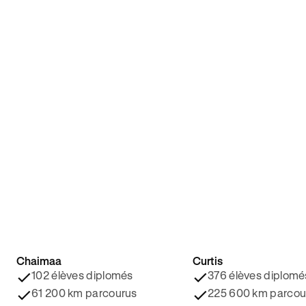
Chaimaa
Curtis
4.8/5 ⭐️
4.9/5 ⭐️
102 élèves diplomés
376 élèves diplomé
61 200 km parcourus
225 600 km parcou