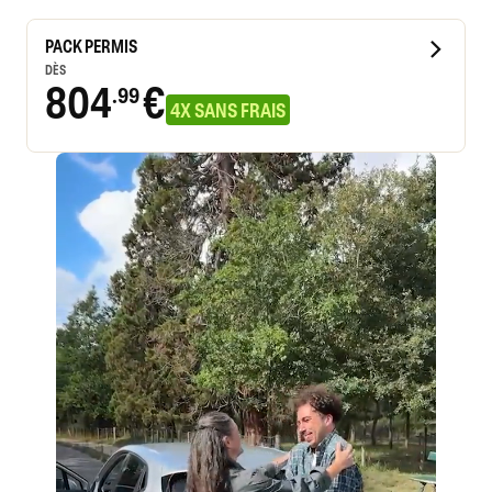
PACK PERMIS
DÈS
804
€
.99
4X SANS FRAIS