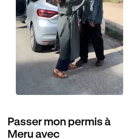
1 ENSEIGNANT
396 ÉLÈVES ACCOMPAGNÉS
411€ MOINS CHER
Passer mon permis à
Meru avec