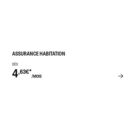
ASSURANCE HABITATION
DÈS
4
,63€*
/MOIS