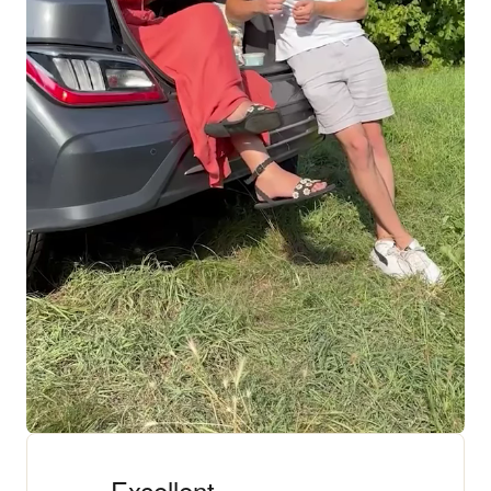
+ 18 000 AVIS
4,3/5