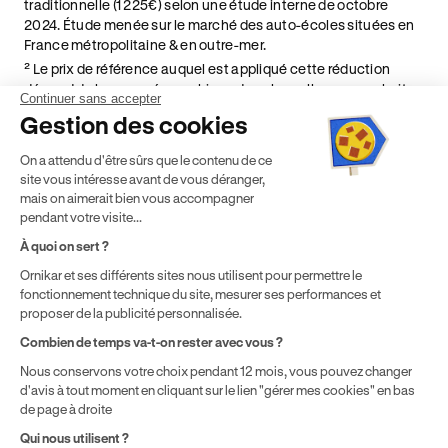
traditionnelle (1 225€) selon une étude interne de octobre
2024. Étude menée sur le marché des auto-écoles situées en
France métropolitaine & en outre-mer.
² Le prix de référence auquel est appliqué cette réduction
dépend de la zone géographique dans laquelle vous souhaitez
Continuer sans accepter
effectuer vos heures de conduite conformément à l'Article 6
Gestion des cookies
de nos Conditions Générales de Vente
⁵ Montant du financement CPF variable selon les droits acquis
On a attendu d'être sûrs que le contenu de ce
par chaque bénéficiaire. Exemple donné pour un titulaire
site vous intéresse avant de vous déranger,
disposant de 500 € de droits CPF. Le reste à charge dépend du
mais on aimerait bien vous accompagner
solde disponible sur le Compte Personnel de Formation et du
pendant votre visite...
prix de la formation choisie.
À quoi on sert ?
Ornikar et ses différents sites nous utilisent pour permettre le
fonctionnement technique du site, mesurer ses performances et
proposer de la publicité personnalisée.
Combien de temps va-t-on rester avec vous ?
Nous conservons votre choix pendant 12 mois, vous pouvez changer
d'avis à tout moment en cliquant sur le lien "gérer mes cookies" en bas
de page à droite
Qui nous utilisent ?