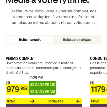
De l’heure de découverte au permis complet, nos
formations s'adaptent à vos besoins. Plusieurs
formules, un même objectif : réussir votre permis.
Boite manuelle
Boîte automatique
PERMIS COMPLET
CONDUIT
Une formation complète : code de la route et
Dès 15 ans,
heures de conduite encadrées par un enseignant
proches et
diplômé d’État.
expérience
1029
€
.99
DÈS
DÈS
4X SANS FRAIS
979
1179
,99€
4X SANS FRAIS
PROMO
JUSQU'À -50 €
PROMO