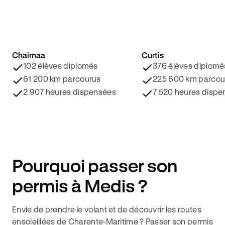
Chaimaa
Curtis
4.8/5 ⭐️
4.9/5 ⭐️
102 élèves diplomés
376 élèves diplomé
61 200 km parcourus
225 600 km parcou
2 907 heures dispensées
7 520 heures dispe
Pourquoi passer son
permis à Medis ?
Envie de prendre le volant et de découvrir les routes
ensoleillées de Charente-Maritime ? Passer son permis