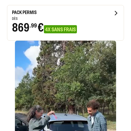
PACK PERMIS
DÈS
869
€
.99
4X SANS FRAIS