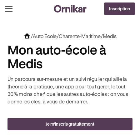
OFFRE EXCLUSIVE
Inscription
J'EN PROFITE !
+ 3 MOIS DEEZER PREMIUM OFFERTS* !
JUSQU’À 170€ OFFERTS AVEC REVOLUT + 3 
/
Auto Ecole
/
Charente-Maritime
/
Medis
Mon auto-école à
Medis
Un parcours sur-mesure et un suivi régulier qui allie la
théorie à la pratique, une app pour tout gérer, le tout
30% moins cher¹ que les autres auto-écoles : on vous
donne les clés, à vous de démarrer.
Je m'inscris gratuitement