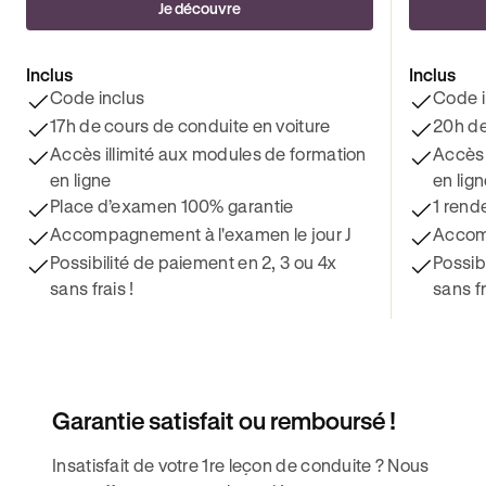
Je découvre
Inclus
Inclus
Code inclus
Code i
17h de cours de conduite en voiture
20h de
Accès illimité aux modules de formation
Accès 
en ligne
en lig
Place d’examen 100% garantie
1 rend
Accompagnement à l'examen le jour J
Accomp
Possibilité de paiement en 2, 3 ou 4x
Possib
sans frais !
sans fr
Garantie satisfait ou remboursé !
Insatisfait de votre 1re leçon de conduite ? Nous