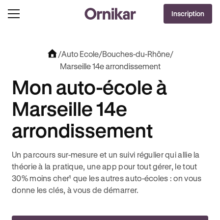
OFFRE EXCLUSIVE
Inscription
J'EN PROFITE !
0€ OFFERTS AVEC REVOLUT + 3 MOIS DEEZER PREMIUM OFFERTS* !
/
Auto Ecole
/
Bouches-du-Rhône
/
Marseille 14e arrondissement
Mon auto-école à
Marseille 14e
arrondissement
Un parcours sur-mesure et un suivi régulier qui allie la
théorie à la pratique, une app pour tout gérer, le tout
30% moins cher¹ que les autres auto-écoles : on vous
donne les clés, à vous de démarrer.