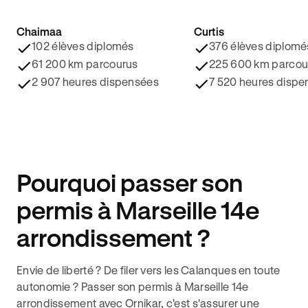
Chaimaa
Curtis
4.8/5 ⭐️
4.9/5 ⭐️
102 élèves diplomés
376 élèves diplomé
61 200 km parcourus
225 600 km parcou
2 907 heures dispensées
7 520 heures dispe
Pourquoi passer son
permis à Marseille 14e
arrondissement ?
Envie de liberté ? De filer vers les Calanques en toute
autonomie ? Passer son permis à Marseille 14e
arrondissement avec Ornikar, c'est s'assurer une