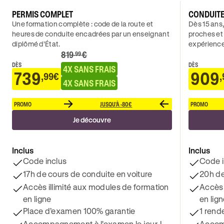
PERMIS COMPLET
CONDUIT
Une formation complète : code de la route et
Dès 15 ans,
heures de conduite encadrées par un enseignant
proches et
diplômé d’État.
expérience
819
€
.99
DÈS
DÈS
4X SANS FRAIS
739
909
,99€
,
4X SANS FRAIS
PROMO
JUSQU'À -80€
PROMO
Je découvre
Inclus
Inclus
Code inclus
Code i
17h de cours de conduite en voiture
20h de
Accès illimité aux modules de formation
Accès 
en ligne
en lig
Place d’examen 100% garantie
1 rend
Accompagnement à l'examen le jour J
Accomp