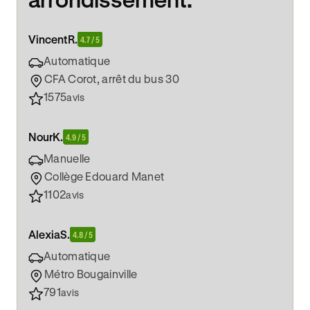
Vincent
R.
4.7 / 5
Automatique
CFA Corot, arrêt du bus 30
1575
avis
Nour
K.
4.9 / 5
Manuelle
Collège Edouard Manet
1102
avis
Alexia
S.
4.8 / 5
Automatique
Métro Bougainville
791
avis