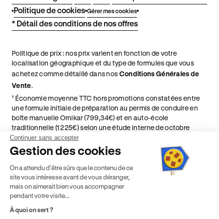
Politique de cookies
Gérer mes cookies
* Détail des conditions de nos offres
Politique de prix : nos prix varient en fonction de votre
localisation géographique et du type de formules que vous
achetez comme détaillé dans nos
Conditions Générales de
Vente
.
¹ Économie moyenne TTC hors promotions constatées entre
une formule initiale de préparation au permis de conduire en
boîte manuelle Ornikar (799,34€) et en auto-école
traditionnelle (1 225€) selon une étude interne de octobre
2024. Étude menée sur le marché des auto-écoles situées en
Continuer sans accepter
France métropolitaine & en outre-mer.
Gestion des cookies
² Le prix de référence auquel est appliqué cette réduction
On a attendu d'être sûrs que le contenu de ce
dépend de la zone géographique dans laquelle vous souhaitez
site vous intéresse avant de vous déranger,
effectuer vos heures de conduite conformément à l'Article 6
mais on aimerait bien vous accompagner
de nos Conditions Générales de Vente
pendant votre visite...
⁵ Montant du financement CPF variable selon les droits acquis
par chaque bénéficiaire. Exemple donné pour un titulaire
À quoi on sert ?