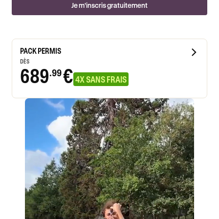
Je m'inscris gratuitement
PACK PERMIS
DÈS
689
€
.99
4X SANS FRAIS