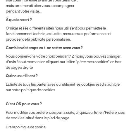
effectuer vos heures de conduite conformément à l'Article 6
mais on aimerait bien vous accompagner
de nos Conditions Générales de Vente
pendant votre visite...
⁵ Montant du financement CPF variable selon les droits acquis
par chaque bénéficiaire. Exemple donné pour un titulaire
À quoi on sert ?
disposant de 500 € de droits CPF. Le reste à charge dépend du
Ornikar et ses différents sites nous utilisent pour permettre le
solde disponible sur le Compte Personnel de Formation et du
fonctionnement technique du site, mesurer ses performances et
prix de la formation choisie.
proposer de la publicité personnalisée.
Combien de temps va-t-on rester avec vous ?
Nous conservons votre choix pendant 12 mois, vous pouvez changer
d'avis à tout moment en cliquant sur le lien "gérer mes cookies" en bas
de page à droite
Qui nous utilisent ?
La liste de tous les partenaires qui utilisent les cookies est disponible
sur notre politique de cookies
C'est OK pour vous ?
Pour modifier vos préférences par la suite, cliquez sur le lien 'Préférences
de cookies' situé dans le pied de page.
Lire la politique de cookie