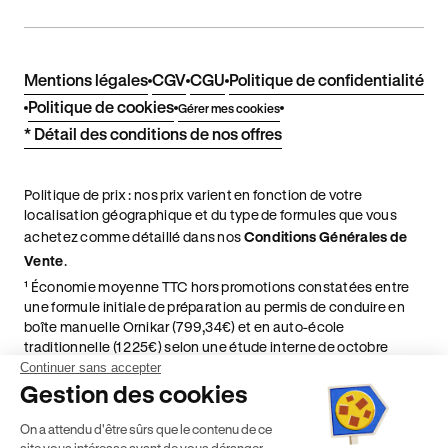
Mentions légales
CGV
CGU
Politique de confidentialité
Politique de cookies
Gérer mes cookies
* Détail des conditions de nos offres
Politique de prix : nos prix varient en fonction de votre
localisation géographique et du type de formules que vous
achetez comme détaillé dans nos
Conditions Générales de
Vente
.
¹ Économie moyenne TTC hors promotions constatées entre
une formule initiale de préparation au permis de conduire en
boîte manuelle Ornikar (799,34€) et en auto-école
traditionnelle (1 225€) selon une étude interne de octobre
2024. Étude menée sur le marché des auto-écoles situées en
Continuer sans accepter
France métropolitaine & en outre-mer.
Gestion des cookies
² Le prix de référence auquel est appliqué cette réduction
On a attendu d'être sûrs que le contenu de ce
dépend de la zone géographique dans laquelle vous souhaitez
site vous intéresse avant de vous déranger,