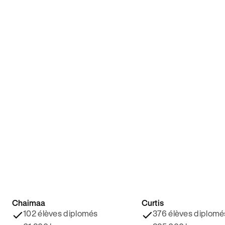
Chaimaa
Curtis
4.8/5 ⭐️
4.9/5 ⭐️
102 élèves diplomés
376 élèves diplomé