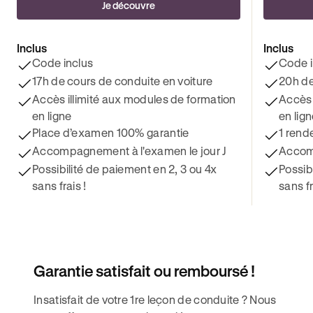
Je découvre
Inclus
Inclus
Code inclus
Code i
17h de cours de conduite en voiture
20h de
Accès illimité aux modules de formation
Accès 
en ligne
en lig
Place d’examen 100% garantie
1 rend
Accompagnement à l'examen le jour J
Accomp
Possibilité de paiement en 2, 3 ou 4x
Possib
sans frais !
sans fr
Garantie satisfait ou remboursé !
Insatisfait de votre 1re leçon de conduite ? Nous