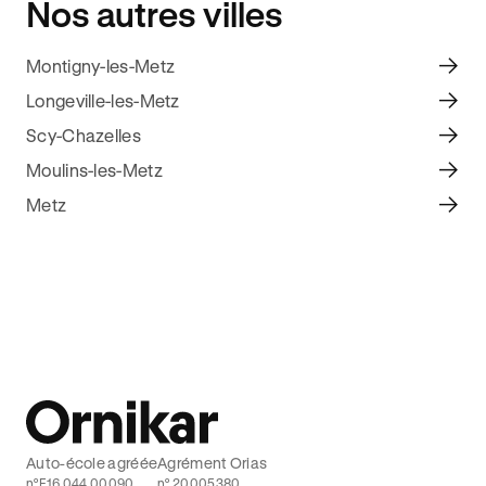
Nos autres villes
Montigny-les-Metz
Longeville-les-Metz
Scy-Chazelles
Moulins-les-Metz
Metz
Auto-école agréée
Agrément Orias
n°E16 044 00090
n° 20005380