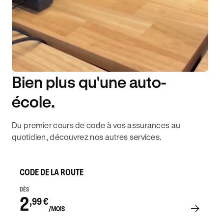
Bien plus qu'une auto-
DISPONIBILITÉ 6J/7
école.
Du premier cours de code à vos assurances au
quotidien, découvrez nos autres services.
CODE DE LA ROUTE
DÈS
2
,99 €
/MOIS