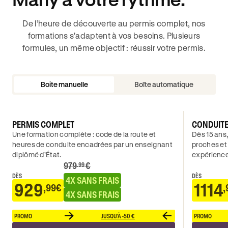
De l’heure de découverte au permis complet, nos
formations s'adaptent à vos besoins. Plusieurs
formules, un même objectif : réussir votre permis.
Boite manuelle
Boîte automatique
PERMIS COMPLET
CONDUIT
Une formation complète : code de la route et
Dès 15 ans,
heures de conduite encadrées par un enseignant
proches et
diplômé d’État.
expérience
979
€
.99
DÈS
DÈS
4X SANS FRAIS
929
1114
,99€
,
4X SANS FRAIS
PROMO
JUSQU'À -50 €
PROMO