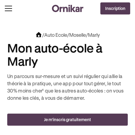
OFFRE EXCLUSIVE
Inscription
J'EN PROFITE !
0€ OFFERTS AVEC REVOLUT + 3 MOIS DEEZER PREMIUM OFFERTS* !
/
Auto Ecole
/
Moselle
/
Marly
Mon auto-école à
Marly
Un parcours sur-mesure et un suivi régulier qui allie la
théorie à la pratique, une app pour tout gérer, le tout
30% moins cher¹ que les autres auto-écoles : on vous
donne les clés, à vous de démarrer.
Je m'inscris gratuitement