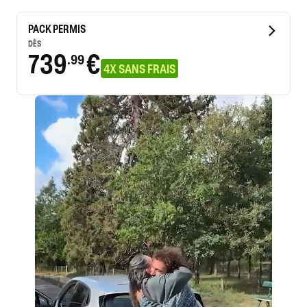
PACK PERMIS
DÈS
739
€
.99
4X SANS FRAIS