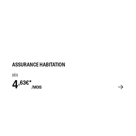
ASSURANCE HABITATION
DÈS
4
,63€*
/MOIS