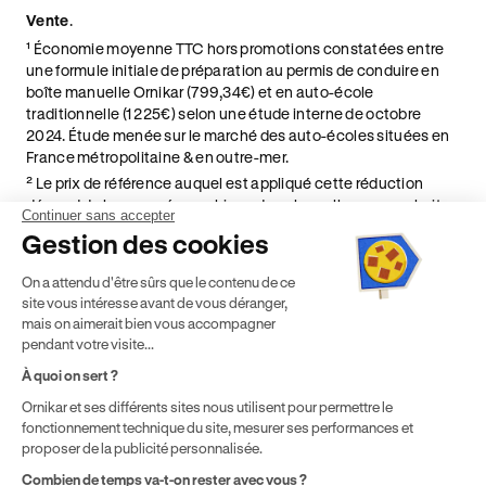
Vente
.
¹ Économie moyenne TTC hors promotions constatées entre
une formule initiale de préparation au permis de conduire en
boîte manuelle Ornikar (799,34€) et en auto-école
traditionnelle (1 225€) selon une étude interne de octobre
2024. Étude menée sur le marché des auto-écoles situées en
France métropolitaine & en outre-mer.
² Le prix de référence auquel est appliqué cette réduction
dépend de la zone géographique dans laquelle vous souhaitez
Continuer sans accepter
effectuer vos heures de conduite conformément à l'Article 6
Gestion des cookies
de nos Conditions Générales de Vente
⁵ Montant du financement CPF variable selon les droits acquis
On a attendu d'être sûrs que le contenu de ce
par chaque bénéficiaire. Exemple donné pour un titulaire
site vous intéresse avant de vous déranger,
disposant de 500 € de droits CPF. Le reste à charge dépend du
mais on aimerait bien vous accompagner
solde disponible sur le Compte Personnel de Formation et du
pendant votre visite...
prix de la formation choisie.
À quoi on sert ?
Ornikar et ses différents sites nous utilisent pour permettre le
fonctionnement technique du site, mesurer ses performances et
proposer de la publicité personnalisée.
Combien de temps va-t-on rester avec vous ?