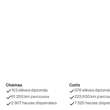
Chaimaa
Curtis
4.8/5 ⭐️
4.9/5 ⭐️
102 élèves diplomés
376 élèves diplomé
61 200 km parcourus
225 600 km parcou
2 907 heures dispensées
7 520 heures dispe