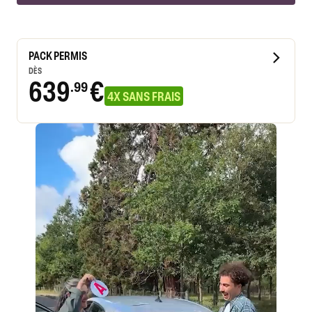
PACK PERMIS
DÈS
639
€
.99
4X SANS FRAIS