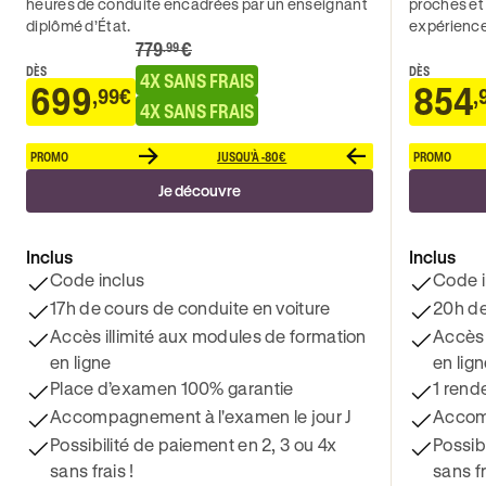
heures de conduite encadrées par un enseignant
proches et
diplômé d’État.
expérience
779
€
.99
DÈS
DÈS
4X SANS FRAIS
699
854
,99€
,
4X SANS FRAIS
PROMO
JUSQU'À -80€
PROMO
Je découvre
Inclus
Inclus
Code inclus
Code i
17h de cours de conduite en voiture
20h de
Accès illimité aux modules de formation
Accès 
en ligne
en lig
Place d’examen 100% garantie
1 rend
Accompagnement à l'examen le jour J
Accomp
Possibilité de paiement en 2, 3 ou 4x
Possib
sans frais !
sans fr