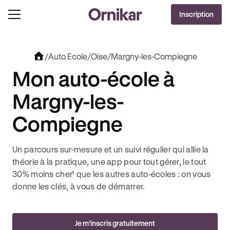
OFFRE EXCLUSIVE
Inscription
J'EN PROFITE !
OLUT + 3 MOIS DEEZER PREMIUM OFFERTS* !
JUSQU’À 170€ OFFERTS AVEC REVOLUT
/
Auto Ecole
/
Oise
/
Margny-les-Compiegne
Mon auto-école à
Margny-les-
Compiegne
Un parcours sur-mesure et un suivi régulier qui allie la
théorie à la pratique, une app pour tout gérer, le tout
30% moins cher¹ que les autres auto-écoles : on vous
donne les clés, à vous de démarrer.
Je m'inscris gratuitement