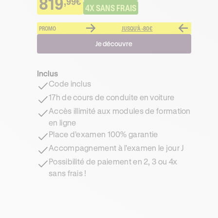
819
,99€
4X SANS FRAIS
PROMO
JUSQU'À -80€
Je découvre
Inclus
Code inclus
17h de cours de conduite en voiture
Accès illimité aux modules de formation
en ligne
Place d’examen 100% garantie
Accompagnement à l'examen le jour J
Possibilité de paiement en 2, 3 ou 4x
sans frais !