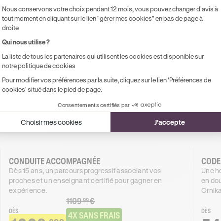
Nous conservons votre choix pendant 12 mois, vous pouvez changer d'avis à
tout moment en cliquant sur le lien "gérer mes cookies" en bas de page à
droite
nduire à Mantes-la-Jolie à
Qui nous utilise ?
La liste de tous les partenaires qui utilisent les cookies est disponible sur
rte au permis complet, nos formations s'adaptent à vos besoin
notre politique de cookies
un même objectif : réussir votre permis.
Pour modifier vos préférences par la suite, cliquez sur le lien 'Préférences de
cookies' situé dans le pied de page.
Consentements certifiés par
Choisir mes cookies
J'accepte
Boite manuelle
Boîte automatique
CONDUITE ACCOMPAGNÉE
CODE
Dès 15 ans, un parcours progressif associant vos
Une he
proches et un enseignant certifié pour gagner en
en dou
expérience.
Ornika
1109
€
.99
DÈS
DÈS
4X SANS FRAIS