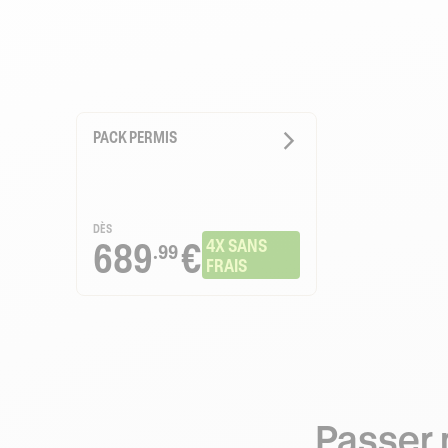
PACK PERMIS
DÈS
689
€
4X SANS 
.99
FRAIS
Passer 