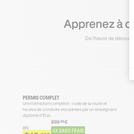
Apprenez à co
De l’heure de découve
PERMIS COMPLET
Une formation complète : code de la route et
heures de conduite encadrées par un enseignant
diplômé d’État.
899
€
.99
DÈS
4X SANS FRAIS