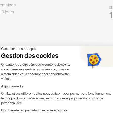
 semaines
DÈ
10 jours
Continuer sans accepter
Gestion des cookies
Plateforme de Gestion du Consentement 
On a attendu d'être sûrs que le contenu de ce site
vous intéresse avant de vous déranger, mais on
aimerait bien vous accompagner pendant votre
visite...
À quoi on sert ?
Ornikar et ses différents sites nous utilisent pour permettre le fonctionnement
technique du site, mesurer ses performances et proposer de la publicité
personnalisée.
Axeptio consent
Combien de temps va-t-on rester avec vous ?