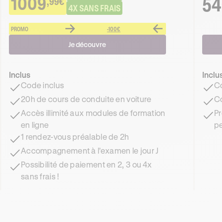
1009
54
,99€
4X SANS FRAIS
PROMO
-100€
Je découvre
Inclus
Inclu
Code inclus
Co
20h de cours de conduite en voiture
Co
Accès illimité aux modules de formation
Pr
en ligne
pe
1 rendez-vous préalable de 2h
Accompagnement à l'examen le jour J
Possibilité de paiement en 2, 3 ou 4x
sans frais !