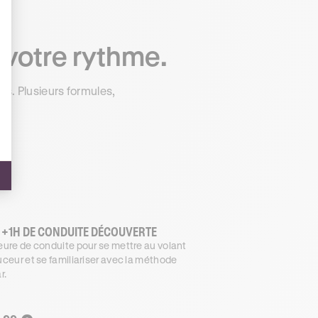
 votre rythme.
s. Plusieurs formules,
 +1H DE CONDUITE DÉCOUVERTE
ure de conduite pour se mettre au volant
ceur et se familiariser avec la méthode
r.