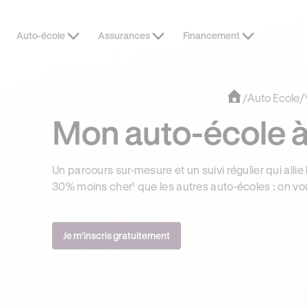
Auto-école
Assurances
Financement
OFFRE EXCLUSIVE
JUSQU’À 170
/
Auto Ecole
/
Mon auto-école à
Un parcours sur-mesure et un suivi régulier qui allie 
30% moins cher¹ que les autres auto-écoles : on vo
Je m'inscris gratuitement