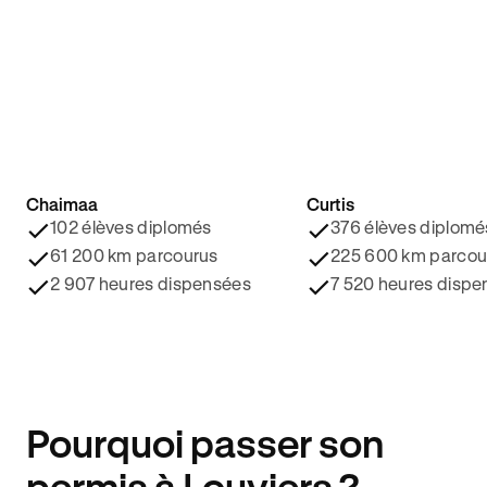
Chaimaa
Curtis
4.8/5 ⭐️
4.9/5 ⭐️
102 élèves diplomés
376 élèves diplomé
61 200 km parcourus
225 600 km parcou
2 907 heures dispensées
7 520 heures dispe
Pourquoi passer son
permis à Louviers ?