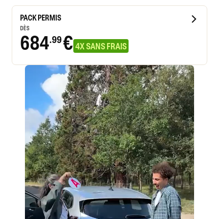
PACK PERMIS
DÈS
684
€
.99
4X SANS FRAIS