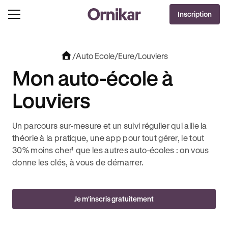
OFFRE EXCLUSIVE
Inscription
J'EN PROFITE !
UT + 3 MOIS DEEZER PREMIUM OFFERTS* !
JUSQU’À 170€ OFFERTS AVEC REVOLUT +
/
Auto Ecole
/
Eure
/
Louviers
Mon auto-école à
Louviers
Un parcours sur-mesure et un suivi régulier qui allie la
théorie à la pratique, une app pour tout gérer, le tout
30% moins cher¹ que les autres auto-écoles : on vous
donne les clés, à vous de démarrer.
Je m'inscris gratuitement