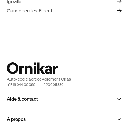
Igoville
Caudebec-les-Elbeuf
Auto-école agréée
Agrément Orias
n°E16 044 00090
n° 20005380
Aide & contact
À propos