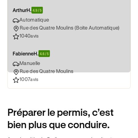
Arthur
H.
4.9 / 5
Automatique
Rue des Quatre Moulins (Boite Automatique)
1040
avis
Fabienne
H.
4.6 / 5
Manuelle
Rue des Quatre Moulins
1007
avis
Préparer le permis, c’est
bien plus que conduire.