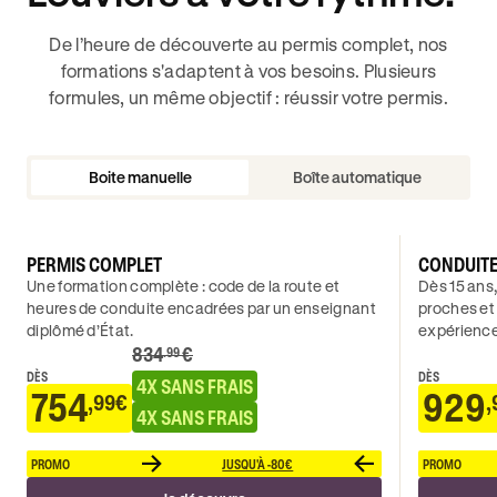
De l’heure de découverte au permis complet, nos
formations s'adaptent à vos besoins. Plusieurs
formules, un même objectif : réussir votre permis.
Boite manuelle
Boîte automatique
PERMIS COMPLET
CONDUIT
Une formation complète : code de la route et
Dès 15 ans,
heures de conduite encadrées par un enseignant
proches et
diplômé d’État.
expérience
834
€
.99
DÈS
DÈS
4X SANS FRAIS
754
929
,99€
,
4X SANS FRAIS
PROMO
JUSQU'À -80€
PROMO