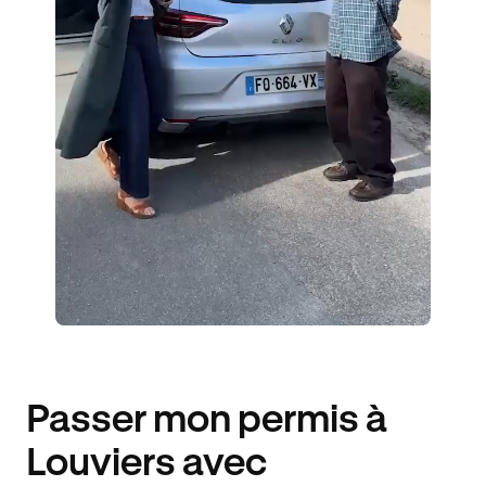
6 ENSEIGNANTS
527 ÉLÈVES ACCOMPAGNÉS
270€ MOINS CHER
Passer mon permis à
Louviers avec