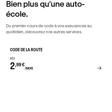
Bien plus qu'une auto-
DISPONIBILITÉ 6J/7
école.
Du premier cours de code à vos assurances au
quotidien, découvrez nos autres services.
CODE DE LA ROUTE
DÈS
2
,99 €
/MOIS