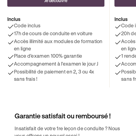
Je découvre
Inclus
Inclus
Code inclus
Code i
17h de cours de conduite en voiture
20h de
Accès illimité aux modules de formation
Accès 
en ligne
en lig
Place d’examen 100% garantie
1 rend
Accompagnement à l'examen le jour J
Accomp
Possibilité de paiement en 2, 3 ou 4x
Possib
sans frais !
sans fr
Garantie satisfait ou remboursé !
Insatisfait de votre 1re leçon de conduite ? Nous
vous offrons un nouvel essai !