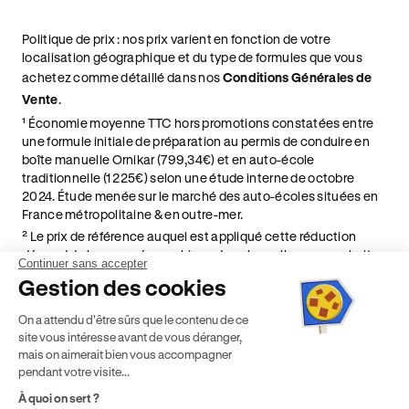
Politique de prix : nos prix varient en fonction de votre
localisation géographique et du type de formules que vous
achetez comme détaillé dans nos
Conditions Générales de
Vente
.
¹ Économie moyenne TTC hors promotions constatées entre
une formule initiale de préparation au permis de conduire en
boîte manuelle Ornikar (799,34€) et en auto-école
traditionnelle (1 225€) selon une étude interne de octobre
2024. Étude menée sur le marché des auto-écoles situées en
France métropolitaine & en outre-mer.
² Le prix de référence auquel est appliqué cette réduction
dépend de la zone géographique dans laquelle vous souhaitez
Continuer sans accepter
effectuer vos heures de conduite conformément à l'Article 6
Gestion des cookies
de nos Conditions Générales de Vente
⁵ Montant du financement CPF variable selon les droits acquis
On a attendu d'être sûrs que le contenu de ce
par chaque bénéficiaire. Exemple donné pour un titulaire
site vous intéresse avant de vous déranger,
disposant de 500 € de droits CPF. Le reste à charge dépend du
mais on aimerait bien vous accompagner
solde disponible sur le Compte Personnel de Formation et du
pendant votre visite...
prix de la formation choisie.
À quoi on sert ?