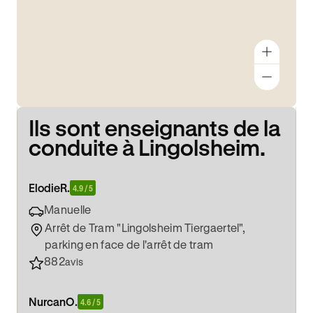
Ils sont enseignants de la
conduite à Lingolsheim.
Elodie
R.
4.9 / 5
Manuelle
Arrêt de Tram "Lingolsheim Tiergaertel",
parking en face de l'arrêt de tram
882
avis
Nurcan
O.
4.6 / 5