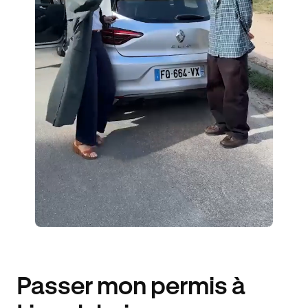
3 ENSEIGNANTS
693 ÉLÈVES ACCOMPAGNÉS
340€ MOINS CHER
Passer mon permis à