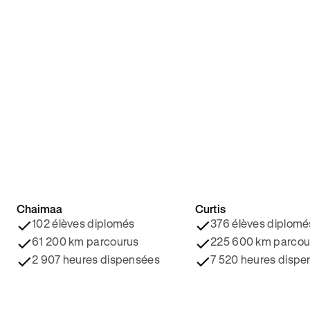
Chaimaa
Curtis
4.8/5 ⭐️
4.9/5 ⭐️
102 élèves diplomés
376 élèves diplomé
61 200 km parcourus
225 600 km parcou
2 907 heures dispensées
7 520 heures dispe