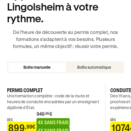
Lingolsheim à votre
rythme.
De l’heure de découverte au permis complet, nos
formations s'adaptent à vos besoins. Plusieurs
formules, un même objectif : réussir votre permis.
Boite manuelle
Boîte automatique
PERMIS COMPLET
CONDUIT
Une formation complète : code de la route et
Dès 15 ans,
heures de conduite encadrées par un enseignant
proches et
diplômé d’État.
expérience
949
€
.99
DÈS
DÈS
4X SANS FRAIS
899
1074
,99€
4X SANS FRAIS