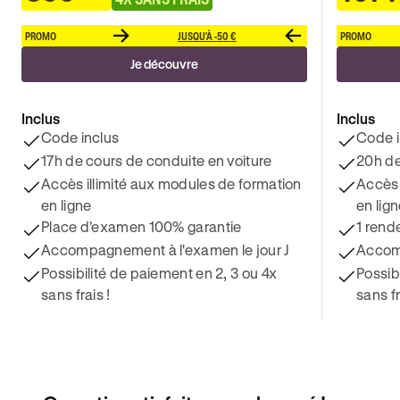
PROMO
JUSQU'À -50 €
PROMO
Je découvre
Inclus
Inclus
Code inclus
Code i
17h de cours de conduite en voiture
20h de
Accès illimité aux modules de formation
Accès 
en ligne
en lig
Place d’examen 100% garantie
1 rend
Accompagnement à l'examen le jour J
Accomp
Possibilité de paiement en 2, 3 ou 4x
Possib
sans frais !
sans fr