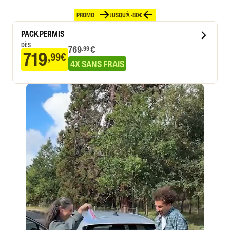
PROMO
JUSQU'À -80€
PACK PERMIS
DÈS
769
€
.99
719
,99€
4X SANS FRAIS