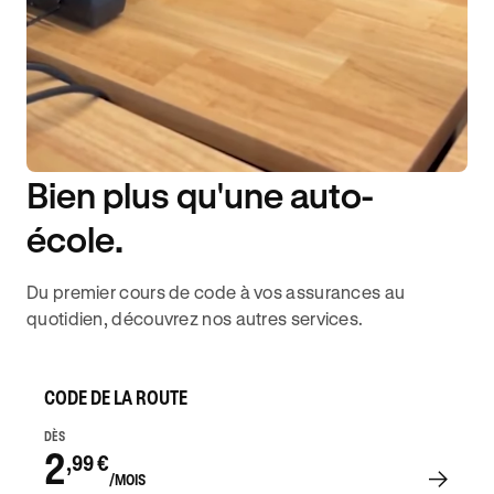
Bien plus qu'une auto-
DISPONIBILITÉ 6J/7
école.
Du premier cours de code à vos assurances au
quotidien, découvrez nos autres services.
CODE DE LA ROUTE
DÈS
2
,99 €
/MOIS