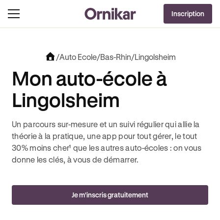
DERNIÈRES HEURES
Inscription
J'EN PROFITE !
S + 3 MOIS DEEZER PREMIUM OFFERTS* !
JUSQU’À -100€ SUR VOTRE PERMIS + 3 MO
/
Auto Ecole
/
Bas-Rhin
/
Lingolsheim
Mon auto-école à
Lingolsheim
Un parcours sur-mesure et un suivi régulier qui allie la
théorie à la pratique, une app pour tout gérer, le tout
30% moins cher¹ que les autres auto-écoles : on vous
donne les clés, à vous de démarrer.
Je m'inscris gratuitement