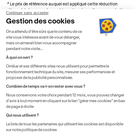
² Le prix de référence auquel est appliqué cette réduction
dépend de la zone géographique dans laquelle vous souhaitez
Continuer sans accepter
effectuer vos heures de conduite conformément à l'Article 6
Gestion des cookies
de nos Conditions Générales de Vente
⁵ Montant du financement CPF variable selon les droits acquis
On a attendu d'être sûrs que le contenu de ce
par chaque bénéficiaire. Exemple donné pour un titulaire
site vous intéresse avant de vous déranger,
disposant de 500 € de droits CPF. Le reste à charge dépend du
mais on aimerait bien vous accompagner
solde disponible sur le Compte Personnel de Formation et du
pendant votre visite...
prix de la formation choisie.
À quoi on sert ?
Ornikar et ses différents sites nous utilisent pour permettre le
fonctionnement technique du site, mesurer ses performances et
proposer de la publicité personnalisée.
Combien de temps va-t-on rester avec vous ?
Nous conservons votre choix pendant 12 mois, vous pouvez changer
d'avis à tout moment en cliquant sur le lien "gérer mes cookies" en bas
de page à droite
Qui nous utilisent ?
La liste de tous les partenaires qui utilisent les cookies est disponible
sur notre politique de cookies