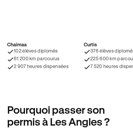
Chaimaa
Curtis
4.8/5 ⭐️
4.9/5 ⭐️
102 élèves diplomés
376 élèves diplomé
61 200 km parcourus
225 600 km parcou
2 907 heures dispensées
7 520 heures dispe
Pourquoi passer son
permis à Les Angles ?