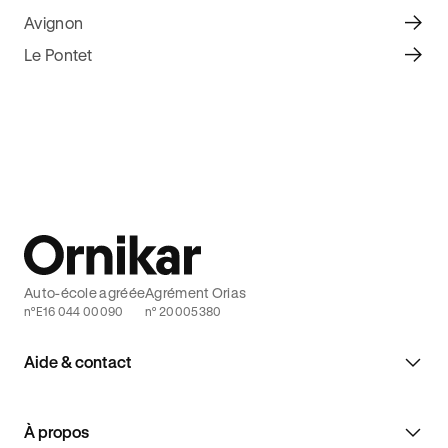
Avignon
Le Pontet
Auto-école agréée
Agrément Orias
n°E16 044 00090
n° 20005380
Aide & contact
À propos