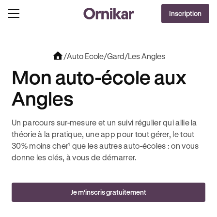
OFFRE EXCLUSIVE
Inscription
J'EN PROFITE !
0€ OFFERTS AVEC REVOLUT + 3 MOIS DEEZER PREMIUM OFFERTS* !
/
Auto Ecole
/
Gard
/
Les Angles
Mon auto-école aux
Angles
Un parcours sur-mesure et un suivi régulier qui allie la
théorie à la pratique, une app pour tout gérer, le tout
30% moins cher¹ que les autres auto-écoles : on vous
donne les clés, à vous de démarrer.
Je m'inscris gratuitement