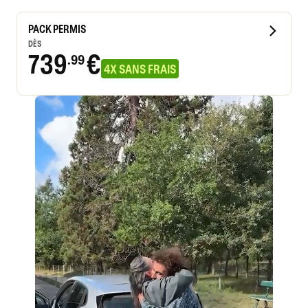
PACK PERMIS
DÈS
739
€
.99
4X SANS FRAIS