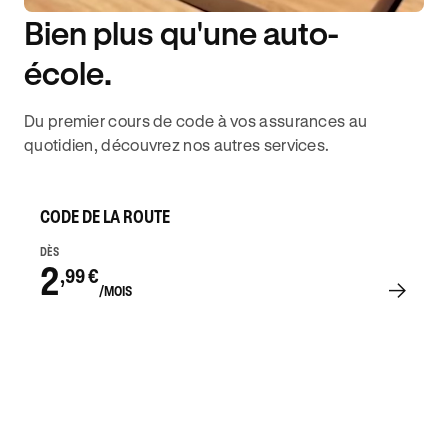
Bien plus qu'une auto-
DISPONIBILITÉ 6J/7
école.
Du premier cours de code à vos assurances au
quotidien, découvrez nos autres services.
CODE DE LA ROUTE
DÈS
2
,99 €
/MOIS