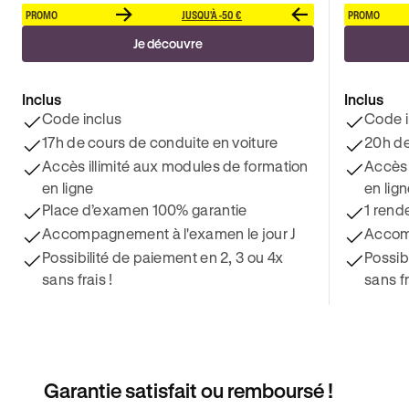
PROMO
JUSQU'À -50 €
PROMO
Je découvre
Inclus
Inclus
Code inclus
Code i
17h de cours de conduite en voiture
20h de
Accès illimité aux modules de formation
Accès 
en ligne
en lig
Place d’examen 100% garantie
1 rend
Accompagnement à l'examen le jour J
Accomp
Possibilité de paiement en 2, 3 ou 4x
Possib
sans frais !
sans fr
Garantie satisfait ou remboursé !