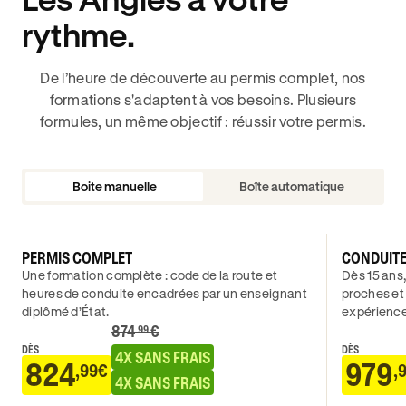
rythme.
De l’heure de découverte au permis complet, nos
formations s'adaptent à vos besoins. Plusieurs
formules, un même objectif : réussir votre permis.
Boite manuelle
Boîte automatique
PERMIS COMPLET
CONDUIT
Une formation complète : code de la route et
Dès 15 ans,
heures de conduite encadrées par un enseignant
proches et
diplômé d’État.
expérience
874
€
.99
DÈS
DÈS
4X SANS FRAIS
824
979
,99€
,
4X SANS FRAIS