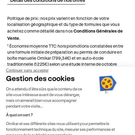
Politique de prix : nos prix varient en fonction de votre
localisation géographique et du type de formules que vous
achetez comme détaillé dans nos
Conditions Générales de
Vente
.
¹ Économie moyenne TTC hors promotions constatées entre
une formule initiale de préparation au permis de conduire en
boîte manuelle Ornikar (799,34€) et en auto-école
traditionnelle (1 225€) selon une étude interne de octobre
2024. Étude menée sur le marché des auto-écoles situées en
Continuer sans accepter
France métropolitaine & en outre-mer.
Gestion des cookies
² Le prix de référence auquel est appliqué cette réduction
On a attendu d'être sûrs que le contenu de ce
dépend de la zone géographique dans laquelle vous souhaitez
site vous intéresse avant de vous déranger,
effectuer vos heures de conduite conformément à l'Article 6
mais on aimerait bien vous accompagner
de nos Conditions Générales de Vente
pendant votre visite...
⁵ Montant du financement CPF variable selon les droits acquis
par chaque bénéficiaire. Exemple donné pour un titulaire
À quoi on sert ?
disposant de 500 € de droits CPF. Le reste à charge dépend du
Ornikar et ses différents sites nous utilisent pour permettre le
solde disponible sur le Compte Personnel de Formation et du
fonctionnement technique du site, mesurer ses performances et
prix de la formation choisie.
proposer de la publicité personnalisée.