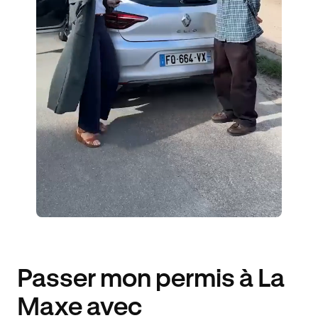
1 ENSEIGNANT
68 ÉLÈVES ACCOMPAGNÉS
440€ MOINS CHER
Passer mon permis à La
Maxe avec