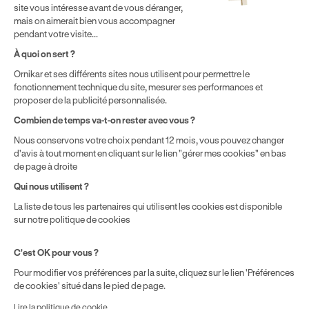
par chaque bénéficiaire. Exemple donné pour un titulaire
site vous intéresse avant de vous déranger,
disposant de 500 € de droits CPF. Le reste à charge dépend du
mais on aimerait bien vous accompagner
solde disponible sur le Compte Personnel de Formation et du
pendant votre visite...
prix de la formation choisie.
À quoi on sert ?
Ornikar et ses différents sites nous utilisent pour permettre le
fonctionnement technique du site, mesurer ses performances et
proposer de la publicité personnalisée.
Combien de temps va-t-on rester avec vous ?
Nous conservons votre choix pendant 12 mois, vous pouvez changer
d'avis à tout moment en cliquant sur le lien "gérer mes cookies" en bas
de page à droite
Qui nous utilisent ?
La liste de tous les partenaires qui utilisent les cookies est disponible
sur notre politique de cookies
C'est OK pour vous ?
Pour modifier vos préférences par la suite, cliquez sur le lien 'Préférences
de cookies' situé dans le pied de page.
Lire la politique de cookie