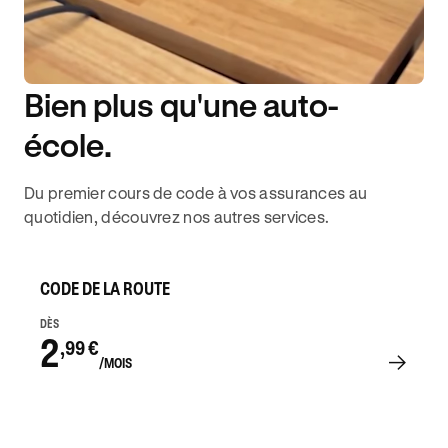
Bien plus qu'une auto-
DISPONIBILITÉ 6J/7
école.
Du premier cours de code à vos assurances au
quotidien, découvrez nos autres services.
CODE DE LA ROUTE
DÈS
2
,99 €
/MOIS