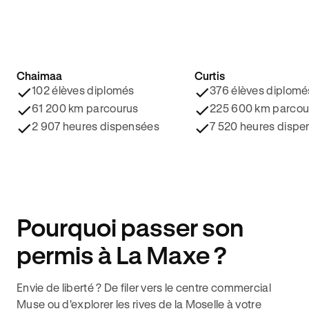
Chaimaa
Curtis
4.8/5 ⭐️
4.9/5 ⭐️
102 élèves diplomés
376 élèves diplomé
61 200 km parcourus
225 600 km parcou
2 907 heures dispensées
7 520 heures dispe
Pourquoi passer son
permis à La Maxe ?
Envie de liberté ? De filer vers le centre commercial
Muse ou d'explorer les rives de la Moselle à votre