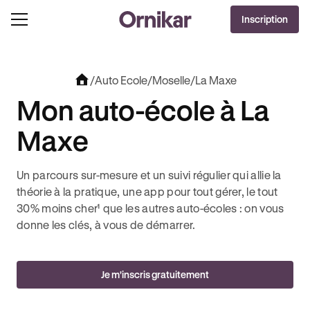
OFFRE EXCLUSIVE
Inscription
J'EN PROFITE !
EVOLUT + 3 MOIS DEEZER PREMIUM OFFERTS* !
JUSQU’À 170€ OFFERTS AVEC REVOLU
/
Auto Ecole
/
Moselle
/
La Maxe
Mon auto-école à La
Maxe
Un parcours sur-mesure et un suivi régulier qui allie la
théorie à la pratique, une app pour tout gérer, le tout
30% moins cher¹ que les autres auto-écoles : on vous
donne les clés, à vous de démarrer.
Je m'inscris gratuitement