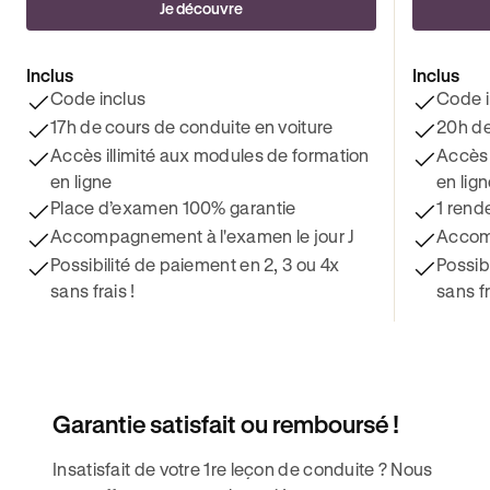
Je découvre
Inclus
Inclus
Code inclus
Code i
17h de cours de conduite en voiture
20h de
Accès illimité aux modules de formation
Accès 
en ligne
en lig
Place d’examen 100% garantie
1 rend
Accompagnement à l'examen le jour J
Accomp
Possibilité de paiement en 2, 3 ou 4x
Possib
sans frais !
sans fr
Garantie satisfait ou remboursé !
Insatisfait de votre 1re leçon de conduite ? Nous