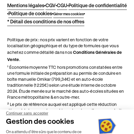
Mentions légales
CGV
CGU
Politique de confidentialité
Politique de cookies
Gérer mes cookies
* Détail des conditions de nos offres
Politique de prix : nos prix varient en fonction de votre
localisation géographique et du type de formules que vous
achetez comme détaillé dans nos
Conditions Générales de
Vente
.
¹ Économie moyenne TTC hors promotions constatées entre
une formule initiale de préparation au permis de conduire en
boîte manuelle Ornikar (799,34€) et en auto-école
traditionnelle (1 225€) selon une étude interne de octobre
2024. Étude menée sur le marché des auto-écoles situées en
France métropolitaine & en outre-mer.
² Le prix de référence auquel est appliqué cette réduction
dépend de la zone géographique dans laquelle vous souhaitez
Continuer sans accepter
effectuer vos heures de conduite conformément à l'Article 6
Gestion des cookies
de nos Conditions Générales de Vente
⁵ Montant du financement CPF variable selon les droits acquis
On a attendu d'être sûrs que le contenu de ce