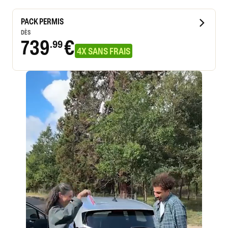
PACK PERMIS
DÈS
739
€
.99
4X SANS FRAIS