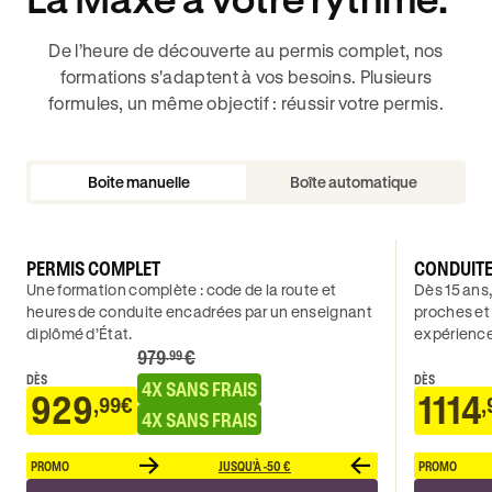
De l’heure de découverte au permis complet, nos
formations s'adaptent à vos besoins. Plusieurs
formules, un même objectif : réussir votre permis.
Boite manuelle
Boîte automatique
PERMIS COMPLET
CONDUIT
Une formation complète : code de la route et
Dès 15 ans,
heures de conduite encadrées par un enseignant
proches et
diplômé d’État.
expérience
979
€
.99
DÈS
DÈS
4X SANS FRAIS
929
1114
,99€
,
4X SANS FRAIS
PROMO
JUSQU'À -50 €
PROMO