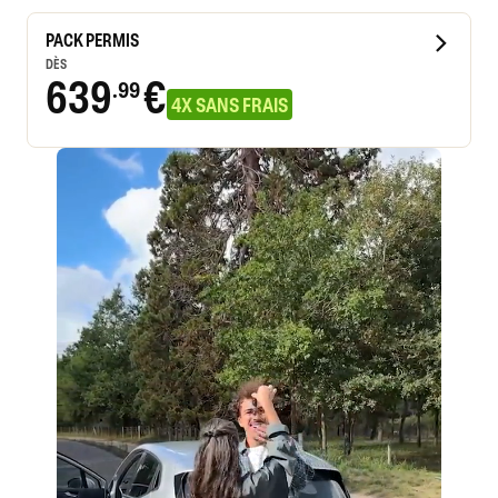
PACK PERMIS
DÈS
639
€
.99
4X SANS FRAIS