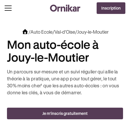
OFFRE EXCLUSIVE
Inscription
J'EN PROFITE !
0€ OFFERTS AVEC REVOLUT + 3 MOIS DEEZER PREMIUM OFFERTS* !
/
Auto Ecole
/
Val-d'Oise
/
Jouy-le-Moutier
Mon auto-école à
Jouy-le-Moutier
Un parcours sur-mesure et un suivi régulier qui allie la
théorie à la pratique, une app pour tout gérer, le tout
30% moins cher¹ que les autres auto-écoles : on vous
donne les clés, à vous de démarrer.
Je m'inscris gratuitement