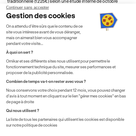
traditionnelle (1 225€) selon une étude interne de octobre
2024. Étude menée sur le marché des auto-écoles situées en
Continuer sans accepter
France métropolitaine & en outre-mer.
Gestion des cookies
² Le prix de référence auquel est appliqué cette réduction
On a attendu d'être sûrs que le contenu de ce
dépend de la zone géographique dans laquelle vous souhaitez
site vous intéresse avant de vous déranger,
effectuer vos heures de conduite conformément à l'Article 6
mais on aimerait bien vous accompagner
de nos Conditions Générales de Vente
pendant votre visite...
⁵ Montant du financement CPF variable selon les droits acquis
par chaque bénéficiaire. Exemple donné pour un titulaire
À quoi on sert ?
disposant de 500 € de droits CPF. Le reste à charge dépend du
Ornikar et ses différents sites nous utilisent pour permettre le
solde disponible sur le Compte Personnel de Formation et du
fonctionnement technique du site, mesurer ses performances et
prix de la formation choisie.
proposer de la publicité personnalisée.
Combien de temps va-t-on rester avec vous ?
Nous conservons votre choix pendant 12 mois, vous pouvez changer
d'avis à tout moment en cliquant sur le lien "gérer mes cookies" en bas
de page à droite
Qui nous utilisent ?
La liste de tous les partenaires qui utilisent les cookies est disponible
sur notre politique de cookies