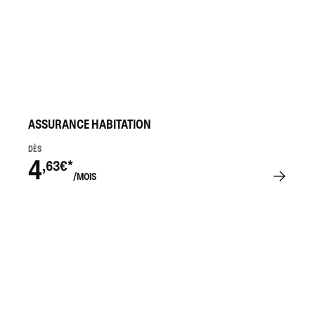
ASSURANCE HABITATION
DÈS
4
,63€*
/MOIS