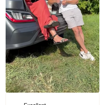
+ 18 000 AVIS
4,3/5