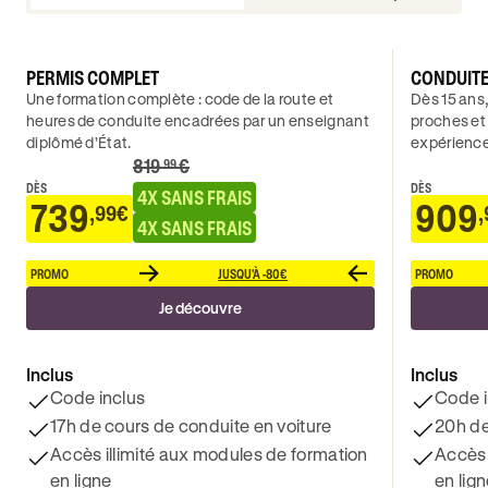
PERMIS COMPLET
CONDUIT
Une formation complète : code de la route et
Dès 15 ans,
heures de conduite encadrées par un enseignant
proches et
diplômé d’État.
expérience
819
€
.99
DÈS
DÈS
4X SANS FRAIS
739
909
,99€
,
4X SANS FRAIS
PROMO
JUSQU'À -80€
PROMO
Je découvre
Inclus
Inclus
Code inclus
Code i
17h de cours de conduite en voiture
20h de
Accès illimité aux modules de formation
Accès 
en ligne
en lig