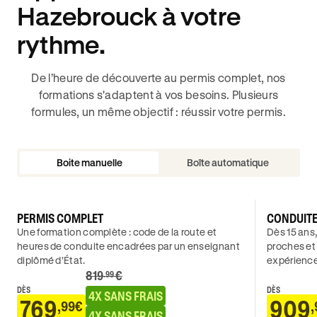
Hazebrouck à votre
rythme.
De l’heure de découverte au permis complet, nos
formations s'adaptent à vos besoins. Plusieurs
formules, un même objectif : réussir votre permis.
Boite manuelle
Boîte automatique
PERMIS COMPLET
CONDUIT
Une formation complète : code de la route et
Dès 15 ans,
heures de conduite encadrées par un enseignant
proches et
diplômé d’État.
expérience
819
€
.99
DÈS
DÈS
4X SANS FRAIS
769
909
,99€
,
4X SANS FRAIS