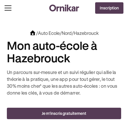
DERNIÈRES HEURES
Inscription
J'EN PROFITE !
À -100€ SUR VOTRE PERMIS + 3 MOIS DEEZER PREMIUM OFFERTS* !
/
Auto Ecole
/
Nord
/
Hazebrouck
Mon auto-école à
Hazebrouck
Un parcours sur-mesure et un suivi régulier qui allie la
théorie à la pratique, une app pour tout gérer, le tout
30% moins cher¹ que les autres auto-écoles : on vous
donne les clés, à vous de démarrer.
Je m'inscris gratuitement