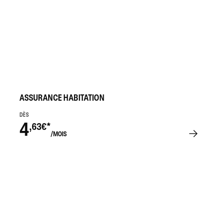
ASSURANCE HABITATION
DÈS
4
,63€*
/MOIS