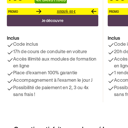
PROMO
JUSQU'À -50 €
PROMO
Je découvre
Inclus
Inclus
Code inclus
Code i
17h de cours de conduite en voiture
20h de
Accès illimité aux modules de formation
Accès 
en ligne
en lig
Place d’examen 100% garantie
1 rend
Accompagnement à l'examen le jour J
Accomp
Possibilité de paiement en 2, 3 ou 4x
Possib
sans frais !
sans fr