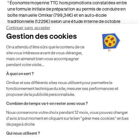
¹ Économie moyenne TTC hors promotions constatées entre
une formule initiale de préparation au permis de conduire en
boîte manuelle Ornikar (799,34€) et en auto-école
traditionnelle (1 225€) selon une étude interne de octobre
2024. Étude menée sur le marché des auto-écoles situées en
Continuer sans accepter
France métropolitaine & en outre-mer.
Gestion des cookies
² Le prix de référence auquel est appliqué cette réduction
On a attendu d'être sûrs que le contenu de ce
dépend de la zone géographique dans laquelle vous souhaitez
site vous intéresse avant de vous déranger,
effectuer vos heures de conduite conformément à l'Article 6
mais on aimerait bien vous accompagner
de nos Conditions Générales de Vente
pendant votre visite...
⁵ Montant du financement CPF variable selon les droits acquis
par chaque bénéficiaire. Exemple donné pour un titulaire
À quoi on sert ?
disposant de 500 € de droits CPF. Le reste à charge dépend du
Ornikar et ses différents sites nous utilisent pour permettre le
solde disponible sur le Compte Personnel de Formation et du
fonctionnement technique du site, mesurer ses performances et
prix de la formation choisie.
proposer de la publicité personnalisée.
Combien de temps va-t-on rester avec vous ?
Nous conservons votre choix pendant 12 mois, vous pouvez changer
d'avis à tout moment en cliquant sur le lien "gérer mes cookies" en bas
de page à droite
Qui nous utilisent ?