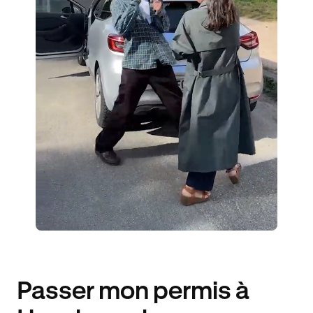
2 ENSEIGNANTS
135 ÉLÈVES ACCOMPAGNÉS
379€ MOINS CHER
Passer mon permis à