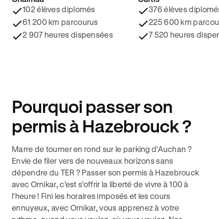
4.8/5 ⭐️
4.9/5 ⭐️
102 élèves diplomés
376 élèves diplomé
61 200 km parcourus
225 600 km parcou
2 907 heures dispensées
7 520 heures dispe
Pourquoi passer son
permis à Hazebrouck ?
Marre de tourner en rond sur le parking d'Auchan ?
Envie de filer vers de nouveaux horizons sans
dépendre du TER ? Passer son permis à Hazebrouck
avec Ornikar, c'est s'offrir la liberté de vivre à 100 à
l'heure ! Fini les horaires imposés et les cours
ennuyeux, avec Ornikar, vous apprenez à votre