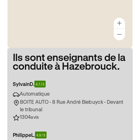
Ils sont enseignants de la
conduite à Hazebrouck.
Sylvain
D.
4.7 / 5
Automatique
BOITE AUTO - 8 Rue André Biebuyck - Devant
le tribunal
1304
avis
Philippe
L.
4.9 / 5