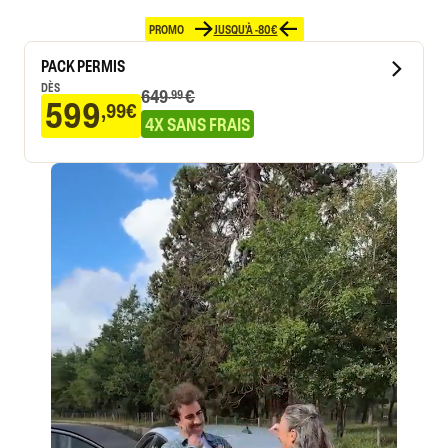
PROMO
JUSQU'À -80€
PACK PERMIS
DÈS
649
€
.99
599
,99€
4X SANS FRAIS