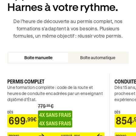
Harnes à votre rythme.
De l’heure de découverte au permis complet, nos
formations s'adaptent à vos besoins. Plusieurs
formules, un même objectif : réussir votre permis.
Boite manuelle
Boîte automatique
PERMIS COMPLET
CONDUIT
Une formation complète : code de la route et
Dès 15 ans,
heures de conduite encadrées par un enseignant
proches et
diplômé d’État.
expérience
779
€
.99
DÈS
DÈS
4X SANS FRAIS
699
854
,99€
,
4X SANS FRAIS
PROMO
JUSQU'À -80€
PROMO