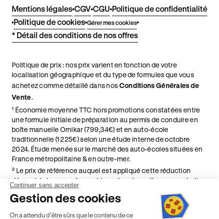
Mentions légales
CGV
CGU
Politique de confidentialité
Politique de cookies
Gérer mes cookies
* Détail des conditions de nos offres
Politique de prix : nos prix varient en fonction de votre
localisation géographique et du type de formules que vous
achetez comme détaillé dans nos
Conditions Générales de
Vente
.
¹ Économie moyenne TTC hors promotions constatées entre
une formule initiale de préparation au permis de conduire en
boîte manuelle Ornikar (799,34€) et en auto-école
traditionnelle (1 225€) selon une étude interne de octobre
2024. Étude menée sur le marché des auto-écoles situées en
France métropolitaine & en outre-mer.
² Le prix de référence auquel est appliqué cette réduction
dépend de la zone géographique dans laquelle vous souhaitez
Continuer sans accepter
effectuer vos heures de conduite conformément à l'Article 6
Gestion des cookies
de nos Conditions Générales de Vente
⁵ Montant du financement CPF variable selon les droits acquis
On a attendu d'être sûrs que le contenu de ce