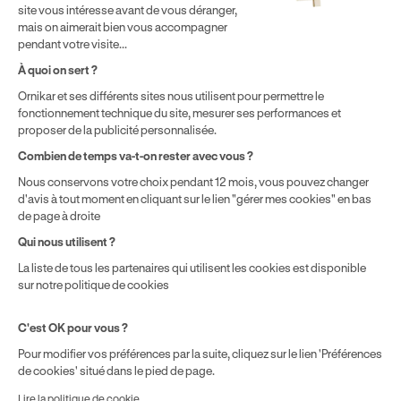
par chaque bénéficiaire. Exemple donné pour un titulaire
site vous intéresse avant de vous déranger,
disposant de 500 € de droits CPF. Le reste à charge dépend du
mais on aimerait bien vous accompagner
solde disponible sur le Compte Personnel de Formation et du
pendant votre visite...
prix de la formation choisie.
À quoi on sert ?
Ornikar et ses différents sites nous utilisent pour permettre le
fonctionnement technique du site, mesurer ses performances et
proposer de la publicité personnalisée.
Combien de temps va-t-on rester avec vous ?
Nous conservons votre choix pendant 12 mois, vous pouvez changer
d'avis à tout moment en cliquant sur le lien "gérer mes cookies" en bas
de page à droite
Qui nous utilisent ?
La liste de tous les partenaires qui utilisent les cookies est disponible
sur notre politique de cookies
C'est OK pour vous ?
Pour modifier vos préférences par la suite, cliquez sur le lien 'Préférences
de cookies' situé dans le pied de page.
Lire la politique de cookie