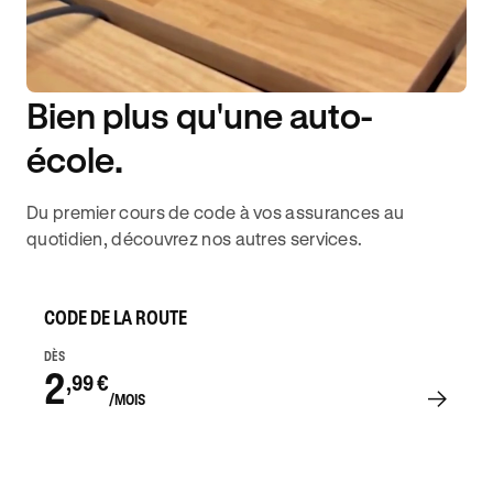
Bien plus qu'une auto-
DISPONIBILITÉ 6J/7
école.
Du premier cours de code à vos assurances au
quotidien, découvrez nos autres services.
CODE DE LA ROUTE
DÈS
2
,99 €
/MOIS