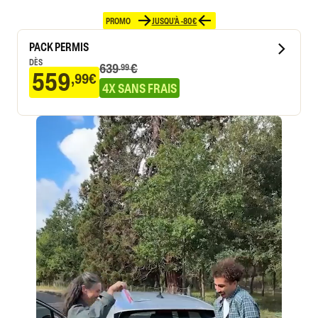
PROMO
JUSQU'À -80€
PACK PERMIS
DÈS
639
€
.99
559
,99€
4X SANS FRAIS