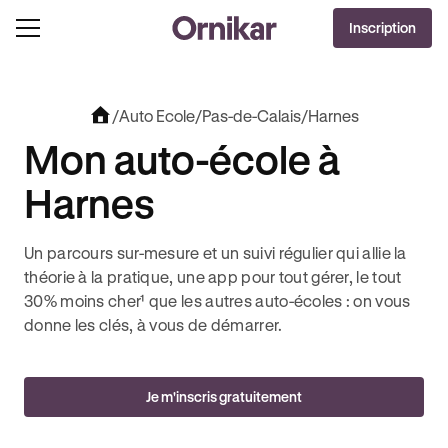
DERNIÈRES HEURES
Inscription
J'EN PROFITE !
 + 3 MOIS DEEZER PREMIUM OFFERTS* !
JUSQU’À -100€ SUR VOTRE PERMIS + 3 MOI
/
Auto Ecole
/
Pas-de-Calais
/
Harnes
Mon auto-école à
Harnes
Un parcours sur-mesure et un suivi régulier qui allie la
théorie à la pratique, une app pour tout gérer, le tout
30% moins cher¹ que les autres auto-écoles : on vous
donne les clés, à vous de démarrer.
Je m'inscris gratuitement