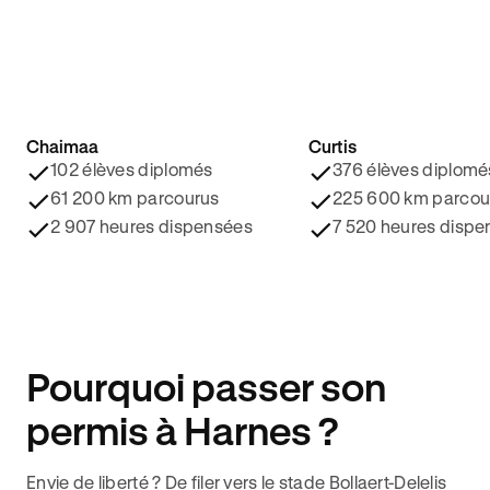
Chaimaa
Curtis
4.8/5 ⭐️
4.9/5 ⭐️
102 élèves diplomés
376 élèves diplomé
61 200 km parcourus
225 600 km parcou
2 907 heures dispensées
7 520 heures dispe
Pourquoi passer son
permis à Harnes ?
Envie de liberté ? De filer vers le stade Bollaert-Delelis