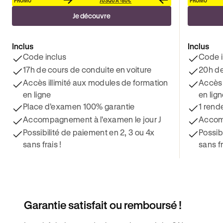
Je découvre
Inclus
Inclus
Code inclus
Code i
17h de cours de conduite en voiture
20h de
Accès illimité aux modules de formation
Accès 
en ligne
en lig
Place d’examen 100% garantie
1 rend
Accompagnement à l'examen le jour J
Accomp
Possibilité de paiement en 2, 3 ou 4x
Possib
sans frais !
sans fr
Garantie satisfait ou remboursé !