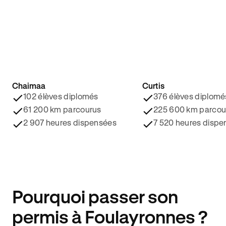
Chaimaa
Curtis
4.8/5 ⭐️
4.9/5 ⭐️
102 élèves diplomés
376 élèves diplomé
61 200 km parcourus
225 600 km parcou
2 907 heures dispensées
7 520 heures dispe
Pourquoi passer son
permis à Foulayronnes ?