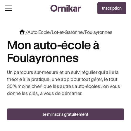
OFFRE EXCLUSIVE
Inscription
J'EN PROFITE !
0€ OFFERTS AVEC REVOLUT + 3 MOIS DEEZER PREMIUM OFFERTS* !
/
Auto Ecole
/
Lot-et-Garonne
/
Foulayronnes
Mon auto-école à
Foulayronnes
Un parcours sur-mesure et un suivi régulier qui allie la
théorie à la pratique, une app pour tout gérer, le tout
30% moins cher¹ que les autres auto-écoles : on vous
donne les clés, à vous de démarrer.
Je m'inscris gratuitement