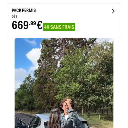
PACK PERMIS
DÈS
669
€
.99
4X SANS FRAIS