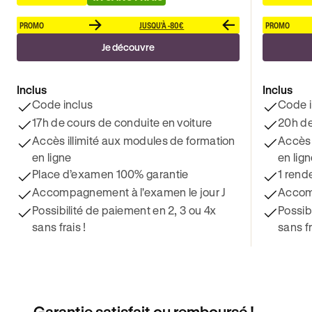
PROMO
JUSQU'À -80€
PROMO
Je découvre
Inclus
Inclus
Code inclus
Code i
17h de cours de conduite en voiture
20h de
Accès illimité aux modules de formation
Accès 
en ligne
en lig
Place d’examen 100% garantie
1 rend
Accompagnement à l'examen le jour J
Accomp
Possibilité de paiement en 2, 3 ou 4x
Possib
sans frais !
sans fr
Garantie satisfait ou remboursé !