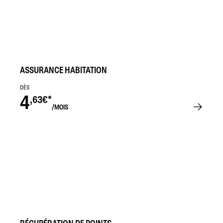
ASSURANCE HABITATION
DÈS
4
,63€*
/MOIS