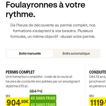
Foulayronnes à votre
rythme.
De l’heure de découverte au permis complet, nos
formations s'adaptent à vos besoins. Plusieurs
formules, un même objectif : réussir votre permis.
Boite manuelle
Boîte automatique
PERMIS COMPLET
CONDUIT
Une formation complète : code de la route et
Dès 15 ans,
heures de conduite encadrées par un enseignant
proches et
diplômé d’État.
expérience
984
€
.99
DÈS
DÈS
4X SANS FRAIS
904
1119
,99€
,
4X SANS FRAIS