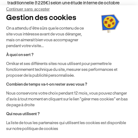
traditionnelle (1 225€) selon une étude interne de octobre
2024. Étude menée sur le marché des auto-écoles situées en
Continuer sans accepter
France métropolitaine & en outre-mer.
Gestion des cookies
² Le prix de référence auquel est appliqué cette réduction
On a attendu d'être sûrs que le contenu de ce
dépend de la zone géographique dans laquelle vous souhaitez
site vous intéresse avant de vous déranger,
effectuer vos heures de conduite conformément à l'Article 6
mais on aimerait bien vous accompagner
de nos Conditions Générales de Vente
pendant votre visite...
⁵ Montant du financement CPF variable selon les droits acquis
par chaque bénéficiaire. Exemple donné pour un titulaire
À quoi on sert ?
disposant de 500 € de droits CPF. Le reste à charge dépend du
Ornikar et ses différents sites nous utilisent pour permettre le
solde disponible sur le Compte Personnel de Formation et du
fonctionnement technique du site, mesurer ses performances et
prix de la formation choisie.
proposer de la publicité personnalisée.
Combien de temps va-t-on rester avec vous ?
Nous conservons votre choix pendant 12 mois, vous pouvez changer
d'avis à tout moment en cliquant sur le lien "gérer mes cookies" en bas
de page à droite
Qui nous utilisent ?
La liste de tous les partenaires qui utilisent les cookies est disponible
sur notre politique de cookies