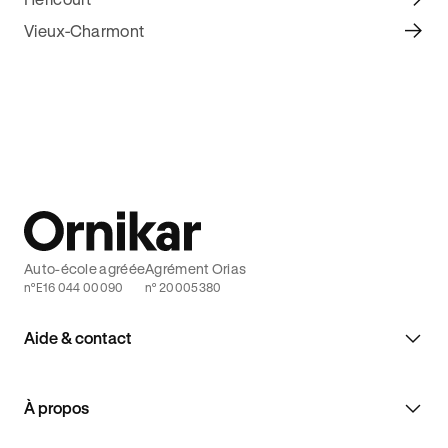
Vieux-Charmont
Auto-école agréée
Agrément Orias
n°E16 044 00090
n° 20005380
Aide & contact
À propos