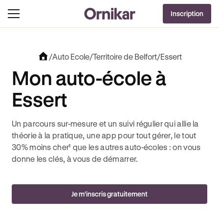
OFFRE EXCLUSIVE
Inscription
J'EN PROFITE !
REVOLUT + 3 MOIS DEEZER PREMIUM OFFERTS* !
JUSQU’À 170€ OFFERTS AVEC REVO
/
Auto Ecole
/
Territoire de Belfort
/
Essert
Mon auto-école à
Essert
Un parcours sur-mesure et un suivi régulier qui allie la
théorie à la pratique, une app pour tout gérer, le tout
30% moins cher¹ que les autres auto-écoles : on vous
donne les clés, à vous de démarrer.
Je m'inscris gratuitement