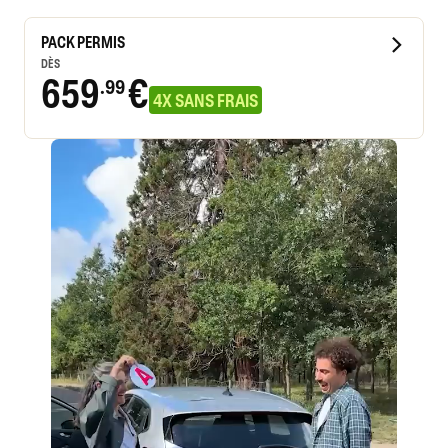
PACK PERMIS
DÈS
659
€
.99
4X SANS FRAIS