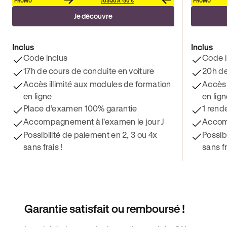
Je découvre
Inclus
Inclus
Code inclus
Code i
17h de cours de conduite en voiture
20h de
Accès illimité aux modules de formation
Accès 
en ligne
en lig
Place d’examen 100% garantie
1 rend
Accompagnement à l'examen le jour J
Accomp
Possibilité de paiement en 2, 3 ou 4x
Possib
sans frais !
sans fr
Garantie satisfait ou remboursé !