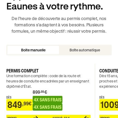
Eaunes à votre rythme.
De l’heure de découverte au permis complet, nos
formations s'adaptent à vos besoins. Plusieurs
formules, un même objectif : réussir votre permis.
Boite manuelle
Boîte automatique
PERMIS COMPLET
CONDUIT
Une formation complète : code de la route et
Dès 15 ans,
heures de conduite encadrées par un enseignant
proches et
diplômé d’État.
expérience
899
€
.99
DÈS
DÈS
4X SANS FRAIS
849
100
,99€
4X SANS FRAIS
PROMO
JUSQU'À -50 €
PROMO