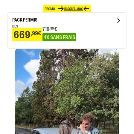
PROMO
JUSQU'À -80€
PACK PERMIS
DÈS
719
€
.99
669
,99€
4X SANS FRAIS