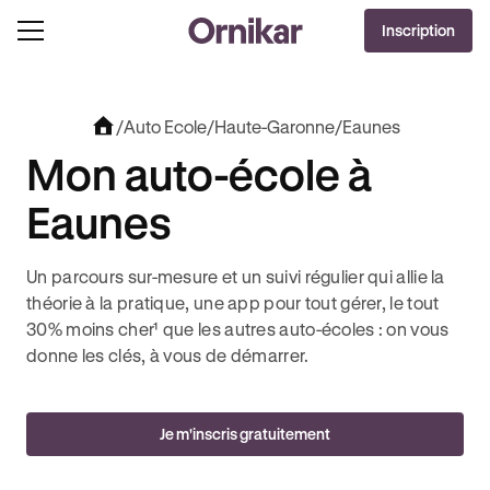
DERNIÈRES HEURES
Inscription
J'EN PROFITE !
À -100€ SUR VOTRE PERMIS + 3 MOIS DEEZER PREMIUM OFFERTS* !
/
Auto Ecole
/
Haute-Garonne
/
Eaunes
Mon auto-école à
Eaunes
Un parcours sur-mesure et un suivi régulier qui allie la
théorie à la pratique, une app pour tout gérer, le tout
30% moins cher¹ que les autres auto-écoles : on vous
donne les clés, à vous de démarrer.
Je m'inscris gratuitement