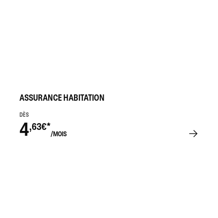
ASSURANCE HABITATION
DÈS
4
,63€*
/MOIS