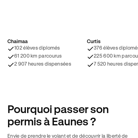
Chaimaa
Curtis
4.8/5 ⭐️
4.9/5 ⭐️
102 élèves diplomés
376 élèves diplomé
61 200 km parcourus
225 600 km parcou
2 907 heures dispensées
7 520 heures dispe
Pourquoi passer son
permis à Eaunes ?
Envie de prendre le volant et de découvrir la liberté de