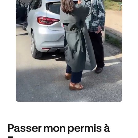
3 ENSEIGNANTS
1020 ÉLÈVES ACCOMPAGNÉS
259€ MOINS CHER
Passer mon permis à