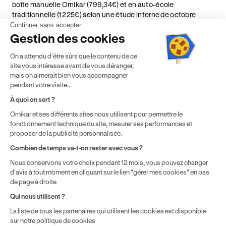
boîte manuelle Ornikar (799,34€) et en auto-école
traditionnelle (1 225€) selon une étude interne de octobre
2024. Étude menée sur le marché des auto-écoles situées en
Continuer sans accepter
France métropolitaine & en outre-mer.
Gestion des cookies
² Le prix de référence auquel est appliqué cette réduction
On a attendu d'être sûrs que le contenu de ce
dépend de la zone géographique dans laquelle vous souhaitez
site vous intéresse avant de vous déranger,
effectuer vos heures de conduite conformément à l'Article 6
mais on aimerait bien vous accompagner
de nos Conditions Générales de Vente
pendant votre visite...
⁵ Montant du financement CPF variable selon les droits acquis
par chaque bénéficiaire. Exemple donné pour un titulaire
À quoi on sert ?
disposant de 500 € de droits CPF. Le reste à charge dépend du
Ornikar et ses différents sites nous utilisent pour permettre le
solde disponible sur le Compte Personnel de Formation et du
fonctionnement technique du site, mesurer ses performances et
prix de la formation choisie.
proposer de la publicité personnalisée.
Combien de temps va-t-on rester avec vous ?
Nous conservons votre choix pendant 12 mois, vous pouvez changer
d'avis à tout moment en cliquant sur le lien "gérer mes cookies" en bas
de page à droite
Qui nous utilisent ?
La liste de tous les partenaires qui utilisent les cookies est disponible
sur notre politique de cookies