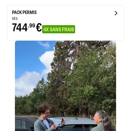
PACK PERMIS
DÈS
744
€
.99
4X SANS FRAIS