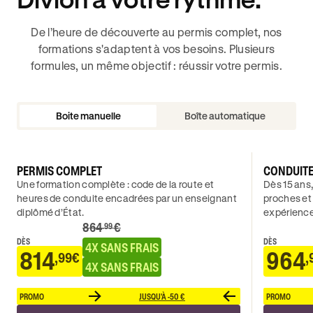
De l’heure de découverte au permis complet, nos
formations s'adaptent à vos besoins. Plusieurs
formules, un même objectif : réussir votre permis.
Boite manuelle
Boîte automatique
PERMIS COMPLET
CONDUIT
Une formation complète : code de la route et
Dès 15 ans,
heures de conduite encadrées par un enseignant
proches et
diplômé d’État.
expérience
864
€
.99
DÈS
DÈS
4X SANS FRAIS
814
964
,99€
,
4X SANS FRAIS
PROMO
JUSQU'À -50 €
PROMO