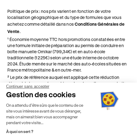
Politique de prix : nos prix varient en fonction de votre
localisation géographique et du type de formules que vous
achetez comme détaillé dans nos
Conditions Générales de
Vente
.
¹ Économie moyenne TTC hors promotions constatées entre
une formule initiale de préparation au permis de conduire en
boîte manuelle Ornikar (799,34€) et en auto-école
traditionnelle (1 225€) selon une étude interne de octobre
2024. Étude menée sur le marché des auto-écoles situées en
France métropolitaine & en outre-mer.
² Le prix de référence auquel est appliqué cette réduction
dépend de la zone géographique dans laquelle vous souhaitez
Continuer sans accepter
effectuer vos heures de conduite conformément à l'Article 6
Gestion des cookies
de nos Conditions Générales de Vente
⁵ Montant du financement CPF variable selon les droits acquis
On a attendu d'être sûrs que le contenu de ce
par chaque bénéficiaire. Exemple donné pour un titulaire
site vous intéresse avant de vous déranger,
disposant de 500 € de droits CPF. Le reste à charge dépend du
mais on aimerait bien vous accompagner
solde disponible sur le Compte Personnel de Formation et du
pendant votre visite...
prix de la formation choisie.
À quoi on sert ?