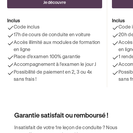
Je découvre
Inclus
Inclus
Code inclus
Code i
17h de cours de conduite en voiture
20h de
Accès illimité aux modules de formation
Accès 
en ligne
en lig
Place d’examen 100% garantie
1 rend
Accompagnement à l'examen le jour J
Accomp
Possibilité de paiement en 2, 3 ou 4x
Possib
sans frais !
sans fr
Garantie satisfait ou remboursé !
Insatisfait de votre 1re leçon de conduite ? Nous