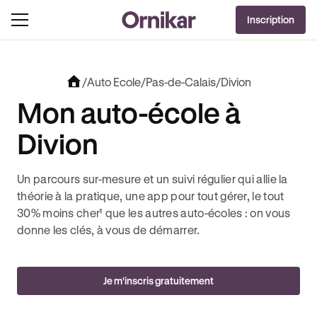
OFFRE EXCLUSIVE
Inscription
J'EN PROFITE !
EC REVOLUT + 3 MOIS DEEZER PREMIUM OFFERTS* !
JUSQU’À 170€ OFFERTS AVEC R
/
Auto Ecole
/
Pas-de-Calais
/
Divion
Mon auto-école à
Divion
Un parcours sur-mesure et un suivi régulier qui allie la
théorie à la pratique, une app pour tout gérer, le tout
30% moins cher¹ que les autres auto-écoles : on vous
donne les clés, à vous de démarrer.
Je m'inscris gratuitement