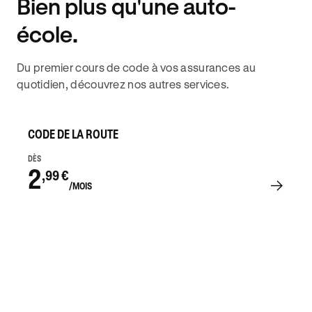
Bien plus qu'une auto-
DISPONIBILITÉ 6J/7
école.
Du premier cours de code à vos assurances au
quotidien, découvrez nos autres services.
CODE DE LA ROUTE
DÈS
2
,99 €
/MOIS