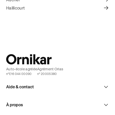
Haillicourt
Auto-école agréée
Agrément Orias
n°E16 044 00090
n° 20005380
Aide & contact
À propos