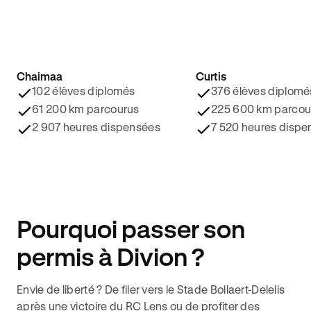
Chaimaa
Curtis
4.8/5 ⭐️
4.9/5 ⭐️
102 élèves diplomés
376 élèves diplomé
61 200 km parcourus
225 600 km parcou
2 907 heures dispensées
7 520 heures dispe
Pourquoi passer son
permis à Divion ?
Envie de liberté ? De filer vers le Stade Bollaert-Delelis
après une victoire du RC Lens ou de profiter des