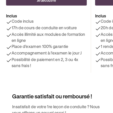
Je découvre
Inclus
Inclus
Code inclus
Code i
17h de cours de conduite en voiture
20h de
Accès illimité aux modules de formation
Accès 
en ligne
en lig
Place d’examen 100% garantie
1 rend
Accompagnement à l'examen le jour J
Accomp
Possibilité de paiement en 2, 3 ou 4x
Possib
sans frais !
sans fr
Garantie satisfait ou remboursé !
Insatisfait de votre 1re leçon de conduite ? Nous
vous offrons un nouvel essai !