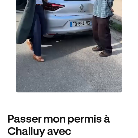
6 ENSEIGNANTS
558 ÉLÈVES ACCOMPAGNÉS
510€ MOINS CHER
Passer mon permis à
Challuy avec