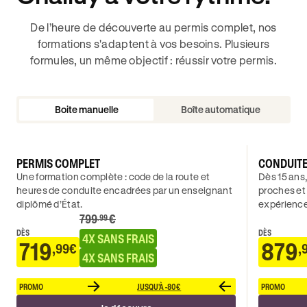
De l’heure de découverte au permis complet, nos
formations s'adaptent à vos besoins. Plusieurs
formules, un même objectif : réussir votre permis.
Boite manuelle
Boîte automatique
PERMIS COMPLET
CONDUIT
Une formation complète : code de la route et
Dès 15 ans,
heures de conduite encadrées par un enseignant
proches et
diplômé d’État.
expérience
799
€
.99
DÈS
DÈS
4X SANS FRAIS
719
879
,99€
,
4X SANS FRAIS
PROMO
JUSQU'À -80€
PROMO