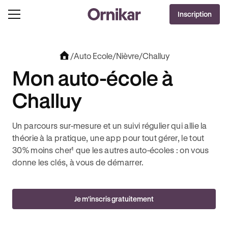
OFFRE EXCLUSIVE
Inscription
J'EN PROFITE !
LUT + 3 MOIS DEEZER PREMIUM OFFERTS* !
JUSQU’À 170€ OFFERTS AVEC REVOLUT 
/
Auto Ecole
/
Nièvre
/
Challuy
Mon auto-école à
Challuy
Un parcours sur-mesure et un suivi régulier qui allie la
théorie à la pratique, une app pour tout gérer, le tout
30% moins cher¹ que les autres auto-écoles : on vous
donne les clés, à vous de démarrer.
Je m'inscris gratuitement