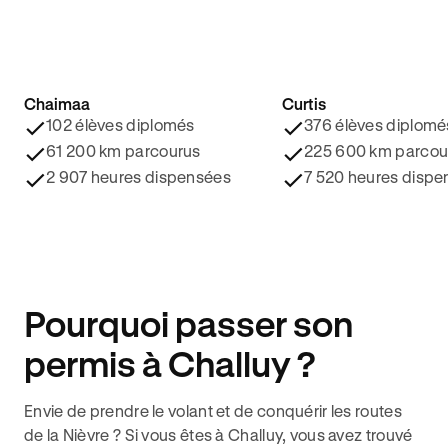
Chaimaa
Curtis
4.8/5 ⭐️
4.9/5 ⭐️
102 élèves diplomés
376 élèves diplomé
61 200 km parcourus
225 600 km parcou
2 907 heures dispensées
7 520 heures dispe
Pourquoi passer son
permis à Challuy ?
Envie de prendre le volant et de conquérir les routes
de la Nièvre ? Si vous êtes à Challuy, vous avez trouvé