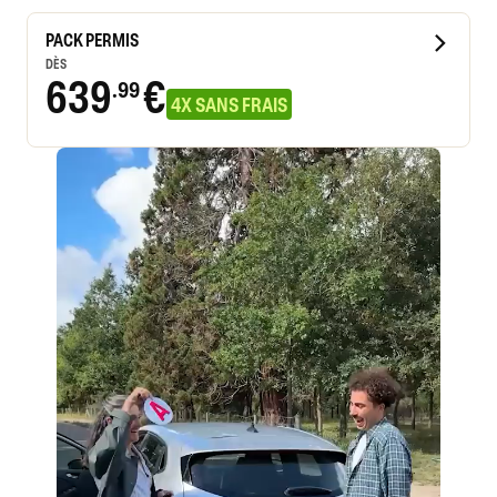
PACK PERMIS
DÈS
639
€
.99
4X SANS FRAIS