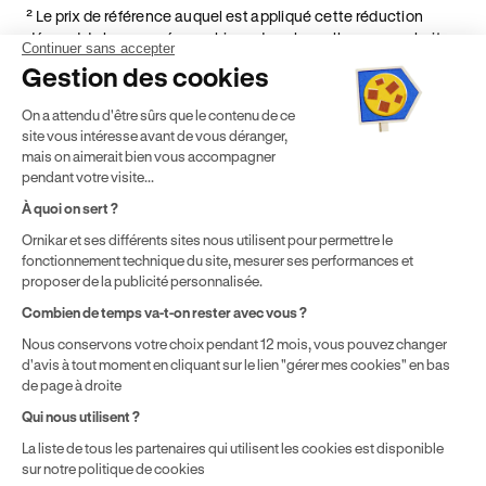
² Le prix de référence auquel est appliqué cette réduction
dépend de la zone géographique dans laquelle vous souhaitez
Continuer sans accepter
effectuer vos heures de conduite conformément à l'Article 6
Gestion des cookies
de nos Conditions Générales de Vente
⁵ Montant du financement CPF variable selon les droits acquis
On a attendu d'être sûrs que le contenu de ce
par chaque bénéficiaire. Exemple donné pour un titulaire
site vous intéresse avant de vous déranger,
disposant de 500 € de droits CPF. Le reste à charge dépend du
mais on aimerait bien vous accompagner
solde disponible sur le Compte Personnel de Formation et du
pendant votre visite...
prix de la formation choisie.
À quoi on sert ?
Ornikar et ses différents sites nous utilisent pour permettre le
fonctionnement technique du site, mesurer ses performances et
proposer de la publicité personnalisée.
Combien de temps va-t-on rester avec vous ?
Nous conservons votre choix pendant 12 mois, vous pouvez changer
d'avis à tout moment en cliquant sur le lien "gérer mes cookies" en bas
de page à droite
Qui nous utilisent ?
La liste de tous les partenaires qui utilisent les cookies est disponible
sur notre politique de cookies