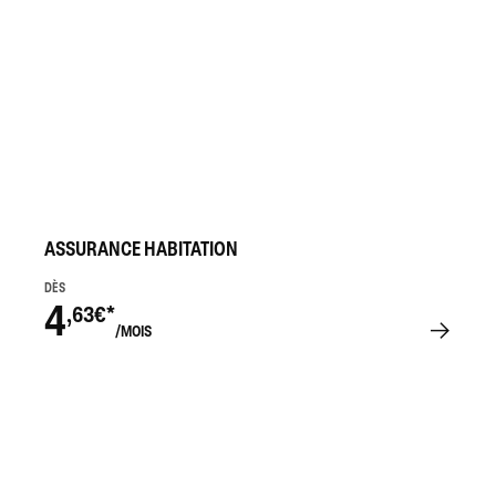
ASSURANCE HABITATION
DÈS
4
,63€*
/MOIS