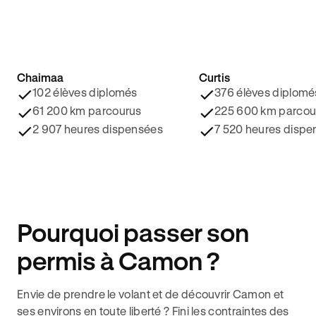
Chaimaa
Curtis
4.8/5 ⭐️
4.9/5 ⭐️
102 élèves diplomés
376 élèves diplomé
61 200 km parcourus
225 600 km parcou
2 907 heures dispensées
7 520 heures dispe
Pourquoi passer son
permis à Camon ?
Envie de prendre le volant et de découvrir Camon et
ses environs en toute liberté ? Fini les contraintes des