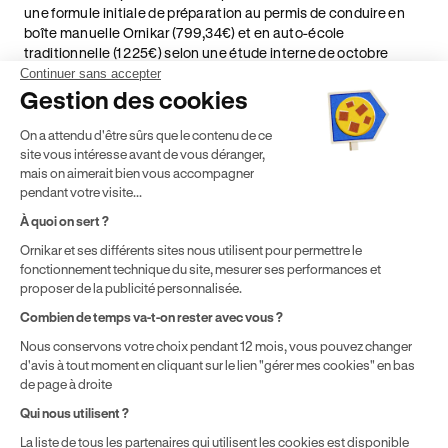
une formule initiale de préparation au permis de conduire en
boîte manuelle Ornikar (799,34€) et en auto-école
traditionnelle (1 225€) selon une étude interne de octobre
2024. Étude menée sur le marché des auto-écoles situées en
Continuer sans accepter
France métropolitaine & en outre-mer.
Gestion des cookies
² Le prix de référence auquel est appliqué cette réduction
On a attendu d'être sûrs que le contenu de ce
dépend de la zone géographique dans laquelle vous souhaitez
site vous intéresse avant de vous déranger,
effectuer vos heures de conduite conformément à l'Article 6
mais on aimerait bien vous accompagner
de nos Conditions Générales de Vente
pendant votre visite...
⁵ Montant du financement CPF variable selon les droits acquis
par chaque bénéficiaire. Exemple donné pour un titulaire
À quoi on sert ?
disposant de 500 € de droits CPF. Le reste à charge dépend du
Ornikar et ses différents sites nous utilisent pour permettre le
solde disponible sur le Compte Personnel de Formation et du
fonctionnement technique du site, mesurer ses performances et
prix de la formation choisie.
proposer de la publicité personnalisée.
Combien de temps va-t-on rester avec vous ?
Nous conservons votre choix pendant 12 mois, vous pouvez changer
d'avis à tout moment en cliquant sur le lien "gérer mes cookies" en bas
de page à droite
Qui nous utilisent ?
La liste de tous les partenaires qui utilisent les cookies est disponible