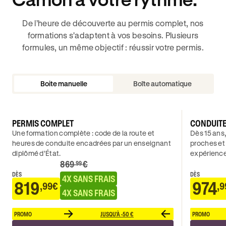
De l’heure de découverte au permis complet, nos
formations s'adaptent à vos besoins. Plusieurs
formules, un même objectif : réussir votre permis.
Boite manuelle
Boîte automatique
PERMIS COMPLET
CONDUIT
Une formation complète : code de la route et
Dès 15 ans,
heures de conduite encadrées par un enseignant
proches et
diplômé d’État.
expérience
869
€
.99
DÈS
DÈS
4X SANS FRAIS
819
974
,99€
,9
4X SANS FRAIS
PROMO
JUSQU'À -50 €
PROMO