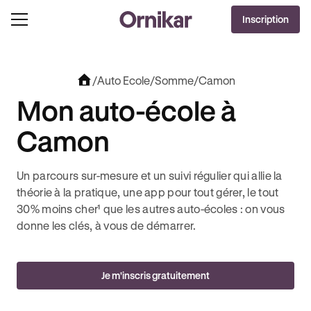
OFFRE EXCLUSIVE
Inscription
J'EN PROFITE !
0€ OFFERTS AVEC REVOLUT + 3 MOIS DEEZER PREMIUM OFFERTS* !
/
Auto Ecole
/
Somme
/
Camon
Mon auto-école à
Camon
Un parcours sur-mesure et un suivi régulier qui allie la
théorie à la pratique, une app pour tout gérer, le tout
30% moins cher¹ que les autres auto-écoles : on vous
donne les clés, à vous de démarrer.
Je m'inscris gratuitement