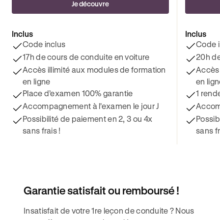
Je découvre
Inclus
Inclus
Code inclus
Code i
17h de cours de conduite en voiture
20h de
Accès illimité aux modules de formation
Accès 
en ligne
en lig
Place d’examen 100% garantie
1 rend
Accompagnement à l'examen le jour J
Accomp
Possibilité de paiement en 2, 3 ou 4x
Possib
sans frais !
sans fr
Garantie satisfait ou remboursé !
Insatisfait de votre 1re leçon de conduite ? Nous