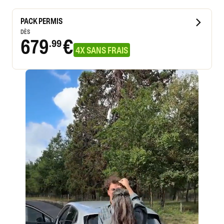
PACK PERMIS
DÈS
679
€
.99
4X SANS FRAIS