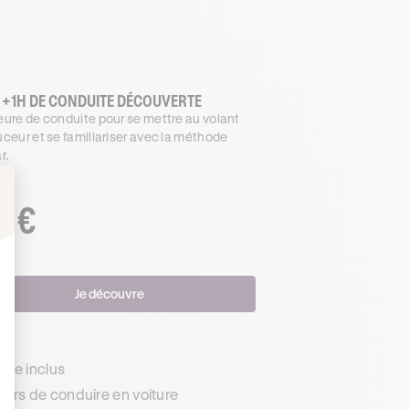
 +1H DE CONDUITE DÉCOUVERTE
ure de conduite pour se mettre au volant
ceur et se familiariser avec la méthode
r.
€
.99
: Personnalisez vos Options
Je découvre
s
de inclus
urs de conduire en voiture