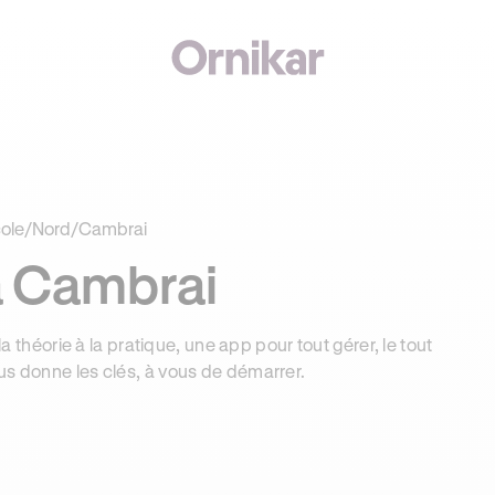
J'
00€ SUR VOTRE PERMIS + 3 MOIS DEEZER PREMIUM OFFERTS* !
ole
/
Nord
/
Cambrai
à Cambrai
la théorie à la pratique, une app pour tout gérer, le tout
us donne les clés, à vous de démarrer.