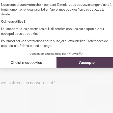
Accès illimité aux modules de formation
Pr
Nous conservons votre choix pendant 12 mois, vous pouvez changer d'avis à
en ligne
pe
tout moment en cliquant sur le lien "gérer mes cookies" en bas de page à
droite
1 rendez-vous préalable de 2h
Qui nous utilise ?
Accompagnement à l'examen le jour J
La liste de tous les partenaires qui utilisent les cookies est disponible sur
Possibilité de paiement en 2, 3 ou 4x
notre politique de cookies
sans frais !
Pour modifier vos préférences par la suite, cliquez sur le lien 'Préférences de
cookies' situé dans le pied de page.
Consentements certifiés par
Choisir mes cookies
J'accepte
!
 vous offrons un nouvel essai !