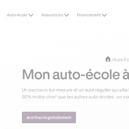
Auto-école
Assurances
Financement
DERNIÈRES HEURES
JUSQU’À -1
/
Auto Ec
Mon auto-école 
Un parcours sur-mesure et un suivi régulier qui allie 
30% moins cher¹ que les autres auto-écoles : on vo
Je m'inscris gratuitement