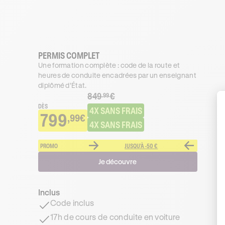
PERMIS COMPLET
Une formation complète : code de la route et
heures de conduite encadrées par un enseignant
diplômé d’État.
849
€
.99
DÈS
4X SANS FRAIS
799
,99€
4X SANS FRAIS
PROMO
JUSQU'À -50 €
Je découvre
Inclus
Code inclus
17h de cours de conduite en voiture