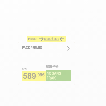
PROMO
JUSQU'À -80€
PACK PERMIS
639
€
.99
DÈS
589
4X SANS 
,99€
FRAIS