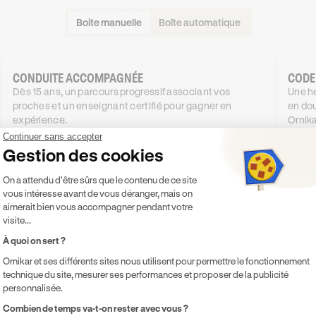
Boite manuelle
Boîte automatique
CONDUITE ACCOMPAGNÉE
CODE
Dès 15 ans, un parcours progressif associant vos
Une he
proches et un enseignant certifié pour gagner en
en dou
expérience.
Ornika
1044
€
.99
Continuer sans accepter
DÈS
DÈS
Gestion des cookies
4X SANS FRAIS
944
51
,99€
Plateforme de Gestion du Consentement 
4X SANS FRAIS
On a attendu d'être sûrs que le contenu de ce site
vous intéresse avant de vous déranger, mais on
PROMO
-100 €
aimerait bien vous accompagner pendant votre
visite...
Je découvre
À quoi on sert ?
Ornikar et ses différents sites nous utilisent pour permettre le fonctionnement
Inclus
Inclu
technique du site, mesurer ses performances et proposer de la publicité
Code inclus
Co
personnalisée.
20h de cours de conduite en voiture
Co
Axeptio consent
Combien de temps va-t-on rester avec vous ?