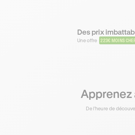
Des prix imbattab
Une offre
223€ MOINS CHE
Apprenez à
De l’heure de découve