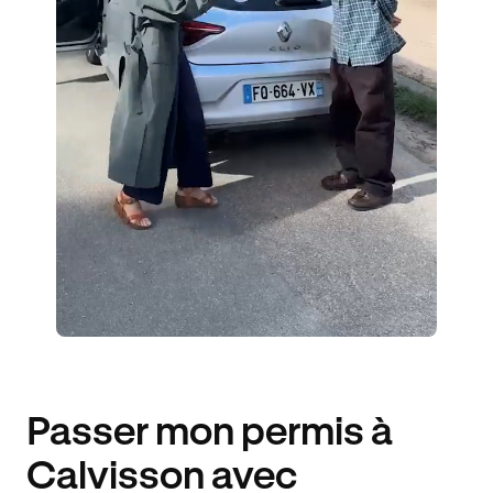
1 ENSEIGNANT
4 ÉLÈVES ACCOMPAGNÉS
163€ MOINS CHER
Passer mon permis à
Calvisson avec