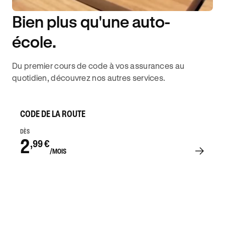
Bien plus qu'une auto-
DISPONIBILITÉ 6J/7
école.
Du premier cours de code à vos assurances au
quotidien, découvrez nos autres services.
CODE DE LA ROUTE
DÈS
2
,99 €
/MOIS