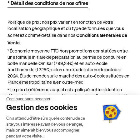
* Détail des conditions de nos offres
Politique de prix : nos prix varient en fonction de votre
localisation géographique et du type de formules que vous
achetez comme détaillé dans nos
Conditions Générales de
Vente
.
¹ Économie moyenne TTC hors promotions constatées entre
une formule initiale de préparation au permis de conduire en
boîte manuelle Ornikar (799,34€) et en auto-école
traditionnelle (1 225€) selon une étude interne de octobre
2024. Étude menée sur le marché des auto-écoles situées en
France métropolitaine & en outre-mer.
² Le prix de référence auquel est appliqué cette réduction
dépend de la zone géographique dans laquelle vous souhaitez
Continuer sans accepter
effectuer vos heures de conduite conformément à l'Article 6
Gestion des cookies
de nos Conditions Générales de Vente
⁵ Montant du financement CPF variable selon les droits acquis
On a attendu d'être sûrs que le contenu de ce
par chaque bénéficiaire. Exemple donné pour un titulaire
site vous intéresse avant de vous déranger,
disposant de 500 € de droits CPF. Le reste à charge dépend du
mais on aimerait bien vous accompagner
solde disponible sur le Compte Personnel de Formation et du
pendant votre visite...