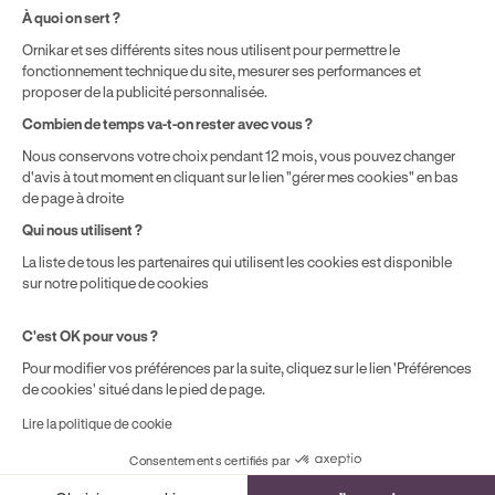
prix de la formation choisie.
À quoi on sert ?
Ornikar et ses différents sites nous utilisent pour permettre le
fonctionnement technique du site, mesurer ses performances et
proposer de la publicité personnalisée.
Combien de temps va-t-on rester avec vous ?
Nous conservons votre choix pendant 12 mois, vous pouvez changer
d'avis à tout moment en cliquant sur le lien "gérer mes cookies" en bas
de page à droite
Qui nous utilisent ?
La liste de tous les partenaires qui utilisent les cookies est disponible
sur notre politique de cookies
C'est OK pour vous ?
Pour modifier vos préférences par la suite, cliquez sur le lien 'Préférences
de cookies' situé dans le pied de page.
Lire la politique de cookie
Consentements certifiés par
Cookies