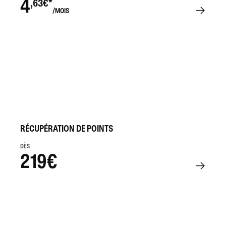
4
,63€*
/MOIS
RÉCUPÉRATION DE POINTS
DÈS
219€