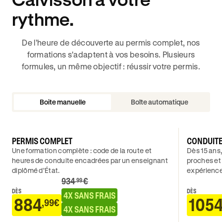
rythme.
De l’heure de découverte au permis complet, nos
formations s'adaptent à vos besoins. Plusieurs
formules, un même objectif : réussir votre permis.
Boite manuelle
Boîte automatique
PERMIS COMPLET
CONDUIT
Une formation complète : code de la route et
Dès 15 ans,
heures de conduite encadrées par un enseignant
proches et
diplômé d’État.
expérience
934
€
.99
DÈS
DÈS
4X SANS FRAIS
884
105
,99€
4X SANS FRAIS