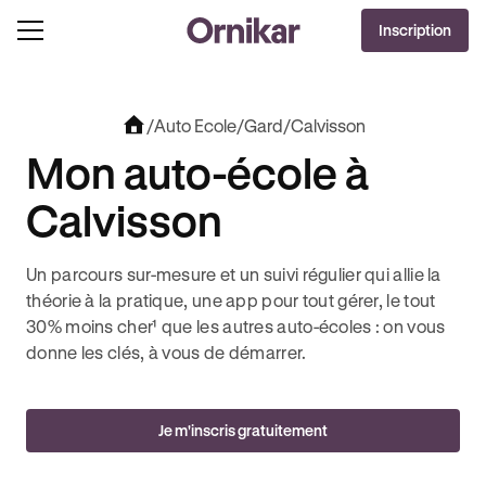
OFFRE EXCLUSIVE
Inscription
J'EN PROFITE !
LUT + 3 MOIS DEEZER PREMIUM OFFERTS* !
JUSQU’À 170€ OFFERTS AVEC REVOLUT 
/
Auto Ecole
/
Gard
/
Calvisson
Mon auto-école à
Calvisson
Un parcours sur-mesure et un suivi régulier qui allie la
théorie à la pratique, une app pour tout gérer, le tout
30% moins cher¹ que les autres auto-écoles : on vous
donne les clés, à vous de démarrer.
Je m'inscris gratuitement