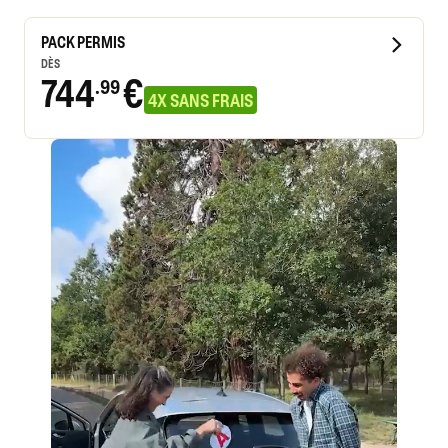
PACK PERMIS
DÈS
744
€
.99
4X SANS FRAIS