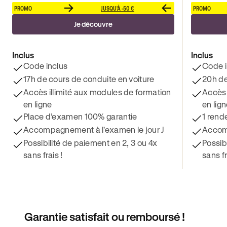
PROMO
JUSQU'À -50 €
PROMO
Je découvre
Inclus
Inclus
Code inclus
Code i
17h de cours de conduite en voiture
20h de
Accès illimité aux modules de formation
Accès 
en ligne
en lig
Place d’examen 100% garantie
1 rend
Accompagnement à l'examen le jour J
Accomp
Possibilité de paiement en 2, 3 ou 4x
Possib
sans frais !
sans fr
Garantie satisfait ou remboursé !