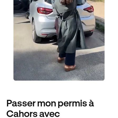
1 ENSEIGNANT
21 ÉLÈVES ACCOMPAGNÉS
210€ MOINS CHER
Passer mon permis à
Cahors avec