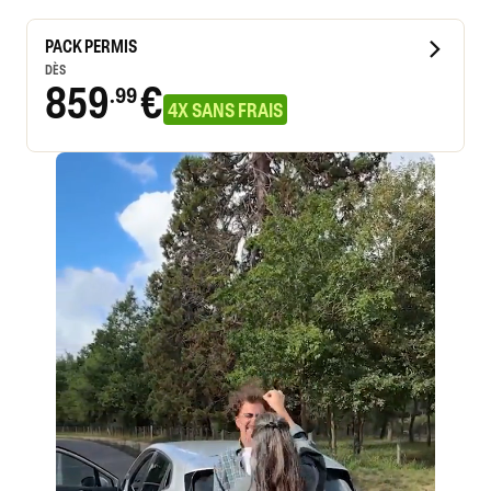
PACK PERMIS
DÈS
859
€
.99
4X SANS FRAIS