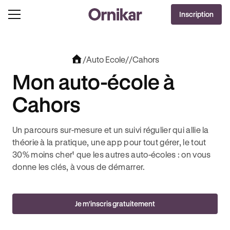
OFFRE EXCLUSIVE
Inscription
J'EN PROFITE !
0€ OFFERTS AVEC REVOLUT + 3 MOIS DEEZER PREMIUM OFFERTS* !
/
Auto Ecole
/
/
Cahors
Mon auto-école à
Cahors
Un parcours sur-mesure et un suivi régulier qui allie la
théorie à la pratique, une app pour tout gérer, le tout
30% moins cher¹ que les autres auto-écoles : on vous
donne les clés, à vous de démarrer.
Je m'inscris gratuitement