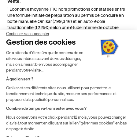
Vente
.
¹ Économie moyenne TTC hors promotions constatées entre
une formule initiale de préparation au permis de conduire en
boîte manuelle Ornikar (799,34€) et en auto-école
traditionnelle (1 225€) selon une étude interne de octobre
2024. Étude menée sur le marché des auto-écoles situées en
Continuer sans accepter
France métropolitaine & en outre-mer.
Gestion des cookies
² Le prix de référence auquel est appliqué cette réduction
On a attendu d'être sûrs que le contenu de ce
dépend de la zone géographique dans laquelle vous souhaitez
site vous intéresse avant de vous déranger,
effectuer vos heures de conduite conformément à l'Article 6
mais on aimerait bien vous accompagner
de nos Conditions Générales de Vente
pendant votre visite...
⁵ Montant du financement CPF variable selon les droits acquis
par chaque bénéficiaire. Exemple donné pour un titulaire
À quoi on sert ?
disposant de 500 € de droits CPF. Le reste à charge dépend du
Ornikar et ses différents sites nous utilisent pour permettre le
solde disponible sur le Compte Personnel de Formation et du
fonctionnement technique du site, mesurer ses performances et
prix de la formation choisie.
proposer de la publicité personnalisée.
Combien de temps va-t-on rester avec vous ?
Nous conservons votre choix pendant 12 mois, vous pouvez changer
d'avis à tout moment en cliquant sur le lien "gérer mes cookies" en bas
de page à droite