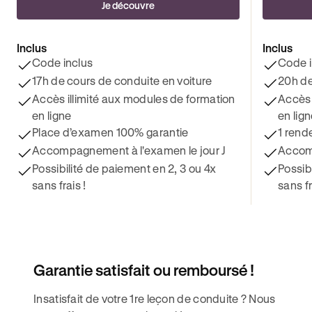
Je découvre
Inclus
Inclus
Code inclus
Code i
17h de cours de conduite en voiture
20h de
Accès illimité aux modules de formation
Accès 
en ligne
en lig
Place d’examen 100% garantie
1 rend
Accompagnement à l'examen le jour J
Accomp
Possibilité de paiement en 2, 3 ou 4x
Possib
sans frais !
sans fr
Garantie satisfait ou remboursé !
Insatisfait de votre 1re leçon de conduite ? Nous