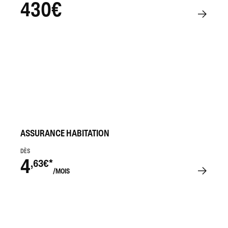
430€
ASSURANCE HABITATION
DÈS
4
,63€*
/MOIS