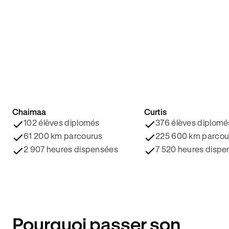
Chaimaa
Curtis
4.8/5 ⭐️
4.9/5 ⭐️
102 élèves diplomés
376 élèves diplomé
61 200 km parcourus
225 600 km parcou
2 907 heures dispensées
7 520 heures dispe
Pourquoi passer son