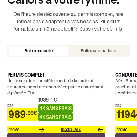
De l’heure de découverte au permis complet, nos
formations s'adaptent à vos besoins. Plusieurs
formules, un même objectif : réussir votre permis.
Boite manuelle
Boîte automatique
PERMIS COMPLET
CONDUIT
Une formation complète : code de la route et
Dès 15 ans,
heures de conduite encadrées par un enseignant
proches et
diplômé d’État.
expérience
1039
€
.99
DÈS
DÈS
4X SANS FRAIS
989
1194
,99€
4X SANS FRAIS
PROMO
JUSQU'À -50 €
PROMO