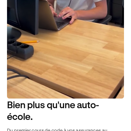
Bien plus qu'une auto-
DISPONIBILITÉ 6J/7
école.
Du premier cours de code à vos assurances au