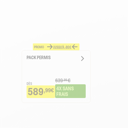
PROMO
JUSQU'À -80€
PACK PERMIS
639
€
.99
DÈS
589
4X SANS 
,99€
FRAIS