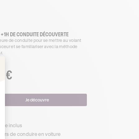
 +1H DE CONDUITE DÉCOUVERTE
ure de conduite pour se mettre au volant
ceur et se familiariser avec la méthode
r.
€
.99
: Personnalisez vos Options
Je découvre
s
de inclus
urs de conduire en voiture