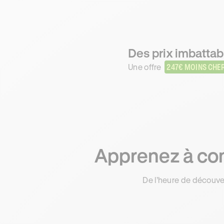
Des prix imbattabl
Une offre
247€ MOINS CHE
Apprenez à cond
De l’heure de découve