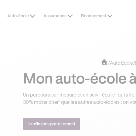
Auto-école
Assurances
Financement
DERNIÈRES HEURES
JUSQU’À -1
/
Auto Ecole
/
Mon auto-école à
Un parcours sur-mesure et un suivi régulier qui allie 
30% moins cher¹ que les autres auto-écoles : on vo
Je m'inscris gratuitement