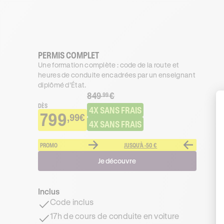
PERMIS COMPLET
Une formation complète : code de la route et
heures de conduite encadrées par un enseignant
diplômé d’État.
849
€
.99
DÈS
4X SANS FRAIS
799
,99€
4X SANS FRAIS
PROMO
JUSQU'À -50 €
Je découvre
Inclus
Code inclus
17h de cours de conduite en voiture