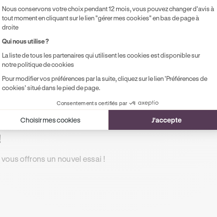
Accès illimité aux modules de formation
Pr
Nous conservons votre choix pendant 12 mois, vous pouvez changer d'avis à
en ligne
pe
tout moment en cliquant sur le lien "gérer mes cookies" en bas de page à
droite
1 rendez-vous préalable de 2h
Qui nous utilise ?
Accompagnement à l'examen le jour J
La liste de tous les partenaires qui utilisent les cookies est disponible sur
Possibilité de paiement en 2, 3 ou 4x
notre politique de cookies
sans frais !
Pour modifier vos préférences par la suite, cliquez sur le lien 'Préférences de
cookies' situé dans le pied de page.
Consentements certifiés par
Choisir mes cookies
J'accepte
!
 vous offrons un nouvel essai !