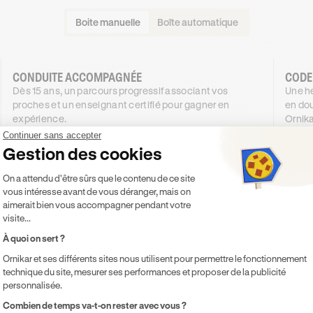
Boite manuelle
Boîte automatique
CONDUITE ACCOMPAGNÉE
CODE
Dès 15 ans, un parcours progressif associant vos
Une he
proches et un enseignant certifié pour gagner en
en dou
expérience.
Ornika
1044
€
.99
Continuer sans accepter
DÈS
DÈS
Gestion des cookies
4X SANS FRAIS
944
51
,99€
Plateforme de Gestion du Consentement 
4X SANS FRAIS
On a attendu d'être sûrs que le contenu de ce site
vous intéresse avant de vous déranger, mais on
PROMO
-100 €
aimerait bien vous accompagner pendant votre
visite...
Je découvre
À quoi on sert ?
Ornikar et ses différents sites nous utilisent pour permettre le fonctionnement
Inclus
Inclu
technique du site, mesurer ses performances et proposer de la publicité
Code inclus
Co
personnalisée.
20h de cours de conduite en voiture
Co
Axeptio consent
Combien de temps va-t-on rester avec vous ?