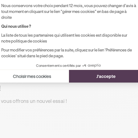
Accès illimité aux modules de formation
Pr
Nous conservons votre choix pendant 12 mois, vous pouvez changer d'avis à
en ligne
pe
tout moment en cliquant sur le lien "gérer mes cookies" en bas de page à
droite
1 rendez-vous préalable de 2h
Qui nous utilise ?
Accompagnement à l'examen le jour J
La liste de tous les partenaires qui utilisent les cookies est disponible sur
Possibilité de paiement en 2, 3 ou 4x
notre politique de cookies
sans frais !
Pour modifier vos préférences par la suite, cliquez sur le lien 'Préférences de
cookies' situé dans le pied de page.
Consentements certifiés par
Choisir mes cookies
J'accepte
!
 vous offrons un nouvel essai !