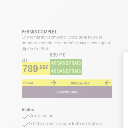
PERMIS COMPLET
Une formation complète : code de la route et
heures de conduite encadrées par un enseignant
diplômé d’État.
839
€
.99
DÈS
4X SANS FRAIS
789
,99€
4X SANS FRAIS
PROMO
JUSQU'À -50 €
Je découvre
Inclus
Code inclus
17h de cours de conduite en voiture