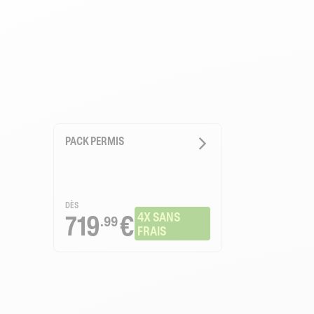
PACK PERMIS
DÈS
719
€
4X SANS 
.99
FRAIS