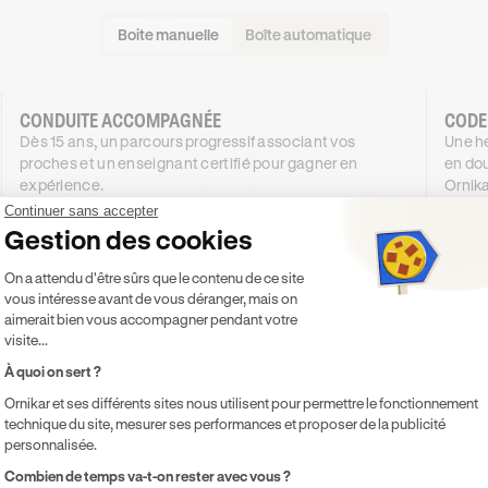
Boite manuelle
Boîte automatique
CONDUITE ACCOMPAGNÉE
CODE
Dès 15 ans, un parcours progressif associant vos
Une he
proches et un enseignant certifié pour gagner en
en dou
expérience.
Ornika
1034
€
.99
Continuer sans accepter
DÈS
DÈS
Gestion des cookies
4X SANS FRAIS
934
51
,99€
Plateforme de Gestion du Consentement 
4X SANS FRAIS
On a attendu d'être sûrs que le contenu de ce site
vous intéresse avant de vous déranger, mais on
PROMO
-100 €
aimerait bien vous accompagner pendant votre
visite...
Je découvre
À quoi on sert ?
Ornikar et ses différents sites nous utilisent pour permettre le fonctionnement
Inclus
Inclu
technique du site, mesurer ses performances et proposer de la publicité
Code inclus
Co
personnalisée.
20h de cours de conduite en voiture
Co
Axeptio consent
Combien de temps va-t-on rester avec vous ?