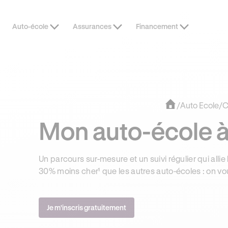
Auto-école
Assurances
Financement
OFFRE EXCLUSIVE
JUSQU’À 170
/
Auto Ecole
/
C
Mon auto-école à 
Un parcours sur-mesure et un suivi régulier qui allie 
30% moins cher¹ que les autres auto-écoles : on vo
Je m'inscris gratuitement