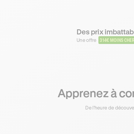
Des prix imbattabl
Une offre
314€ MOINS CHE
Apprenez à con
De l’heure de découve