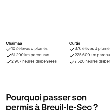
Chaimaa
Curtis
4.8/5 ⭐️
4.9/5 ⭐️
102 élèves diplomés
376 élèves diplomé
61 200 km parcourus
225 600 km parcou
2 907 heures dispensées
7 520 heures dispe
Pourquoi passer son
permis à Breuil-le-Sec ?