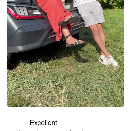
+ 18 000 AVIS
4,3/5