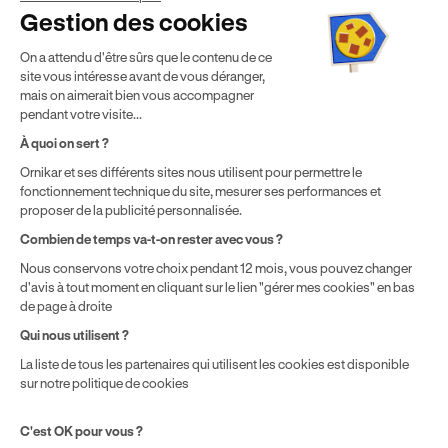
France métropolitaine & en outre-mer.
Gestion des cookies
² Le prix de référence auquel est appliqué cette réduction
On a attendu d'être sûrs que le contenu de ce
dépend de la zone géographique dans laquelle vous souhaitez
site vous intéresse avant de vous déranger,
effectuer vos heures de conduite conformément à l'Article 6
mais on aimerait bien vous accompagner
de nos Conditions Générales de Vente
pendant votre visite...
⁵ Montant du financement CPF variable selon les droits acquis
par chaque bénéficiaire. Exemple donné pour un titulaire
À quoi on sert ?
disposant de 500 € de droits CPF. Le reste à charge dépend du
Ornikar et ses différents sites nous utilisent pour permettre le
solde disponible sur le Compte Personnel de Formation et du
fonctionnement technique du site, mesurer ses performances et
prix de la formation choisie.
proposer de la publicité personnalisée.
Combien de temps va-t-on rester avec vous ?
Nous conservons votre choix pendant 12 mois, vous pouvez changer
d'avis à tout moment en cliquant sur le lien "gérer mes cookies" en bas
de page à droite
Qui nous utilisent ?
La liste de tous les partenaires qui utilisent les cookies est disponible
sur notre politique de cookies
C'est OK pour vous ?