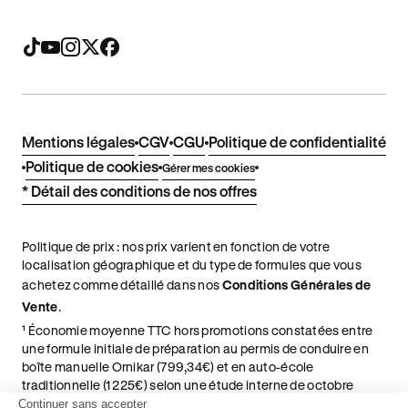
Mentions légales
CGV
CGU
Politique de confidentialité
Politique de cookies
Gérer mes cookies
* Détail des conditions de nos offres
Politique de prix : nos prix varient en fonction de votre
localisation géographique et du type de formules que vous
achetez comme détaillé dans nos
Conditions Générales de
Vente
.
¹ Économie moyenne TTC hors promotions constatées entre
une formule initiale de préparation au permis de conduire en
boîte manuelle Ornikar (799,34€) et en auto-école
traditionnelle (1 225€) selon une étude interne de octobre
2024. Étude menée sur le marché des auto-écoles situées en
Continuer sans accepter