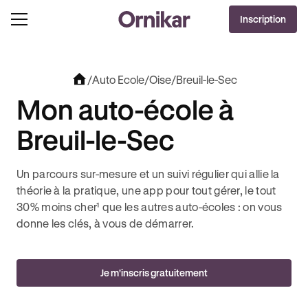
OFFRE EXCLUSIVE
Inscription
J'EN PROFITE !
0€ OFFERTS AVEC REVOLUT + 3 MOIS DEEZER PREMIUM OFFERTS* !
/
Auto Ecole
/
Oise
/
Breuil-le-Sec
Mon auto-école à
Breuil-le-Sec
Un parcours sur-mesure et un suivi régulier qui allie la
théorie à la pratique, une app pour tout gérer, le tout
30% moins cher¹ que les autres auto-écoles : on vous
donne les clés, à vous de démarrer.
Je m'inscris gratuitement