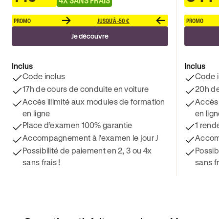
PROMO
JUSQU'À -50 €
PROMO
Je découvre
Inclus
Inclus
Code inclus
Code i
17h de cours de conduite en voiture
20h de
Accès illimité aux modules de formation
Accès 
en ligne
en lig
Place d’examen 100% garantie
1 rend
Accompagnement à l'examen le jour J
Accomp
Possibilité de paiement en 2, 3 ou 4x
Possib
sans frais !
sans fr