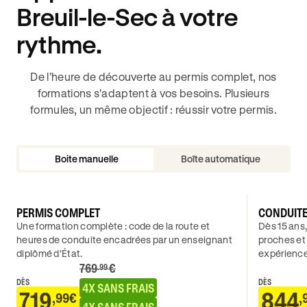
Breuil-le-Sec à votre
rythme.
De l’heure de découverte au permis complet, nos
formations s'adaptent à vos besoins. Plusieurs
formules, un même objectif : réussir votre permis.
Boite manuelle
Boîte automatique
PERMIS COMPLET
CONDUIT
Une formation complète : code de la route et
Dès 15 ans,
heures de conduite encadrées par un enseignant
proches et
diplômé d’État.
expérience
769
€
.99
DÈS
DÈS
4X SANS FRAIS
719
844
,99€
,
4X SANS FRAIS