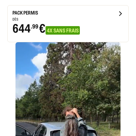
PACK PERMIS
DÈS
644
€
.99
4X SANS FRAIS