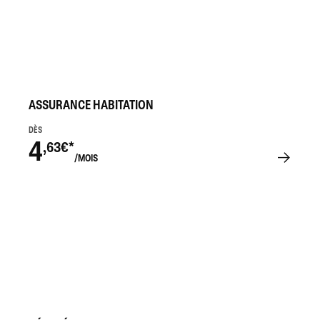
ASSURANCE HABITATION
DÈS
4
,63€*
/MOIS