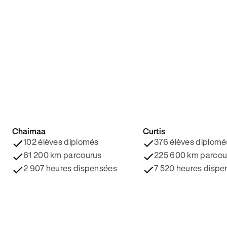
Chaimaa
Curtis
4.8/5 ⭐️
4.9/5 ⭐️
102 élèves diplomés
376 élèves diplomé
61 200 km parcourus
225 600 km parcou
2 907 heures dispensées
7 520 heures dispe