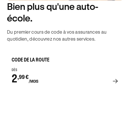
Bien plus qu'une auto-
DISPONIBILITÉ 6J/7
école.
Du premier cours de code à vos assurances au
quotidien, découvrez nos autres services.
CODE DE LA ROUTE
DÈS
2
,99 €
/MOIS