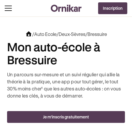
OFFRE EXCLUSIVE
Inscription
J'EN PROFITE !
 REVOLUT + 3 MOIS DEEZER PREMIUM OFFERTS* !
JUSQU’À 170€ OFFERTS AVEC REVO
/
Auto Ecole
/
Deux-Sèvres
/
Bressuire
Mon auto-école à
Bressuire
Un parcours sur-mesure et un suivi régulier qui allie la
théorie à la pratique, une app pour tout gérer, le tout
30% moins cher¹ que les autres auto-écoles : on vous
donne les clés, à vous de démarrer.
Je m'inscris gratuitement