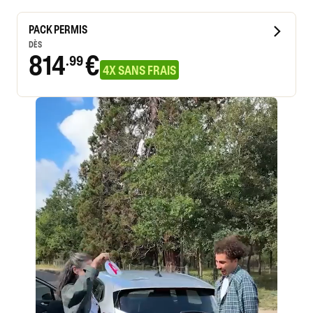
PACK PERMIS
DÈS
814
€
.99
4X SANS FRAIS