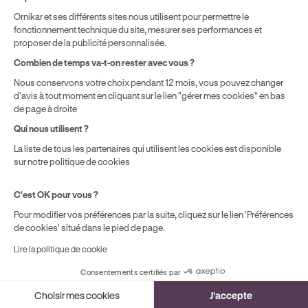
Ornikar et ses différents sites nous utilisent pour permettre le
fonctionnement technique du site, mesurer ses performances et
proposer de la publicité personnalisée.
Combien de temps va-t-on rester avec vous ?
Nous conservons votre choix pendant 12 mois, vous pouvez changer
d'avis à tout moment en cliquant sur le lien "gérer mes cookies" en bas
de page à droite
Qui nous utilisent ?
La liste de tous les partenaires qui utilisent les cookies est disponible
sur notre politique de cookies
C'est OK pour vous ?
Pour modifier vos préférences par la suite, cliquez sur le lien 'Préférences
de cookies' situé dans le pied de page.
Lire la politique de cookie
Consentements certifiés par
Cookies
Choisir mes cookies
J'accepte