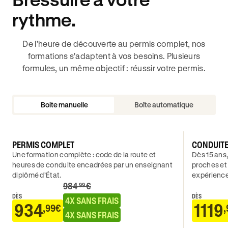
rythme.
De l’heure de découverte au permis complet, nos
formations s'adaptent à vos besoins. Plusieurs
formules, un même objectif : réussir votre permis.
Boite manuelle
Boîte automatique
PERMIS COMPLET
CONDUIT
Une formation complète : code de la route et
Dès 15 ans,
heures de conduite encadrées par un enseignant
proches et
diplômé d’État.
expérience
984
€
.99
DÈS
DÈS
4X SANS FRAIS
934
1119
,99€
,
4X SANS FRAIS