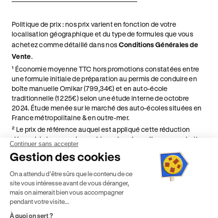
Politique de prix : nos prix varient en fonction de votre
localisation géographique et du type de formules que vous
achetez comme détaillé dans nos
Conditions Générales de
Vente
.
¹ Économie moyenne TTC hors promotions constatées entre
une formule initiale de préparation au permis de conduire en
boîte manuelle Ornikar (799,34€) et en auto-école
traditionnelle (1 225€) selon une étude interne de octobre
2024. Étude menée sur le marché des auto-écoles situées en
France métropolitaine & en outre-mer.
² Le prix de référence auquel est appliqué cette réduction
dépend de la zone géographique dans laquelle vous souhaitez
Continuer sans accepter
effectuer vos heures de conduite conformément à l'Article 6
Gestion des cookies
de nos Conditions Générales de Vente
⁵ Montant du financement CPF variable selon les droits acquis
On a attendu d'être sûrs que le contenu de ce
par chaque bénéficiaire. Exemple donné pour un titulaire
site vous intéresse avant de vous déranger,
disposant de 500 € de droits CPF. Le reste à charge dépend du
mais on aimerait bien vous accompagner
solde disponible sur le Compte Personnel de Formation et du
pendant votre visite...
prix de la formation choisie.
À quoi on sert ?