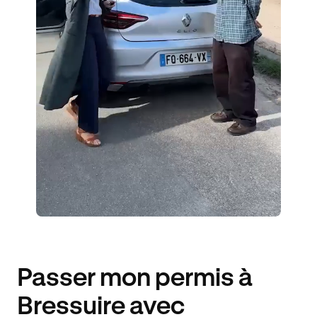
1 ENSEIGNANT
17 ÉLÈVES ACCOMPAGNÉS
275€ MOINS CHER
Passer mon permis à
Bressuire avec