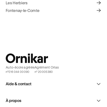
Les Herbiers
Fontenay-le-Comte
Auto-école agréée
Agrément Orias
n°E16 044 00090
n° 20005380
Aide & contact
À propos