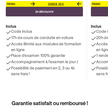
PROMO
JUSQU'À -50 €
PROMO
Je découvre
Inclus
Inclus
Code inclus
Code i
17h de cours de conduite en voiture
20h de
Accès illimité aux modules de formation
Accès 
en ligne
en lig
Place d’examen 100% garantie
1 rend
Accompagnement à l'examen le jour J
Accomp
Possibilité de paiement en 2, 3 ou 4x
Possib
sans frais !
sans fr
Garantie satisfait ou remboursé !