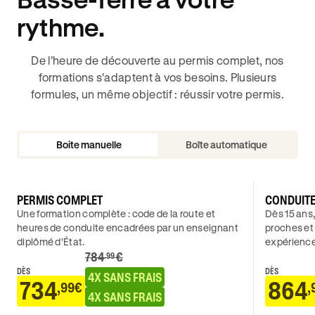
rythme.
De l’heure de découverte au permis complet, nos
formations s'adaptent à vos besoins. Plusieurs
formules, un même objectif : réussir votre permis.
Boite manuelle
Boîte automatique
PERMIS COMPLET
CONDUIT
Une formation complète : code de la route et
Dès 15 ans,
heures de conduite encadrées par un enseignant
proches et
diplômé d’État.
expérience
784
€
.99
DÈS
DÈS
4X SANS FRAIS
734
864
,99€
,
4X SANS FRAIS