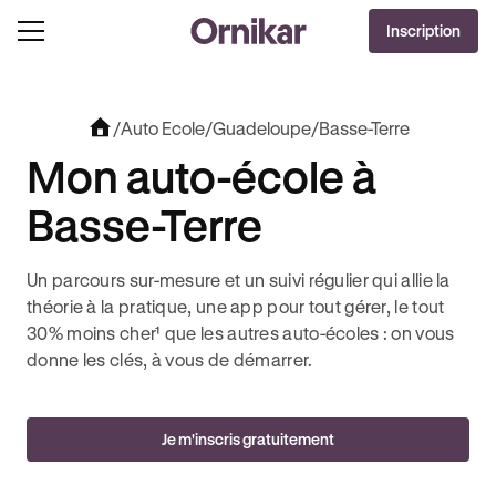
OFFRE EXCLUSIVE
Inscription
J'EN PROFITE !
T + 3 MOIS DEEZER PREMIUM OFFERTS* !
JUSQU’À 170€ OFFERTS AVEC REVOLUT + 3
/
Auto Ecole
/
Guadeloupe
/
Basse-Terre
Mon auto-école à
Basse-Terre
Un parcours sur-mesure et un suivi régulier qui allie la
théorie à la pratique, une app pour tout gérer, le tout
30% moins cher¹ que les autres auto-écoles : on vous
donne les clés, à vous de démarrer.
Je m'inscris gratuitement