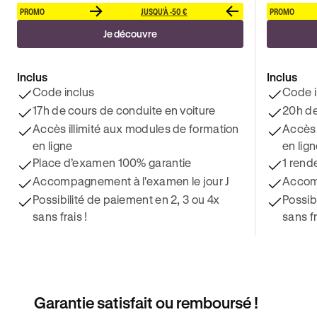
PROMO
JUSQU'À -50 €
PROMO
Je découvre
Inclus
Inclus
Code inclus
Code i
17h de cours de conduite en voiture
20h de
Accès illimité aux modules de formation
Accès 
en ligne
en lig
Place d’examen 100% garantie
1 rend
Accompagnement à l'examen le jour J
Accomp
Possibilité de paiement en 2, 3 ou 4x
Possib
sans frais !
sans fr
Garantie satisfait ou remboursé !