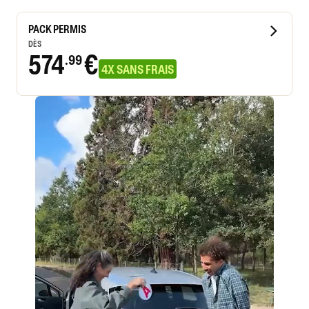
PACK PERMIS
DÈS
574
€
.99
4X SANS FRAIS