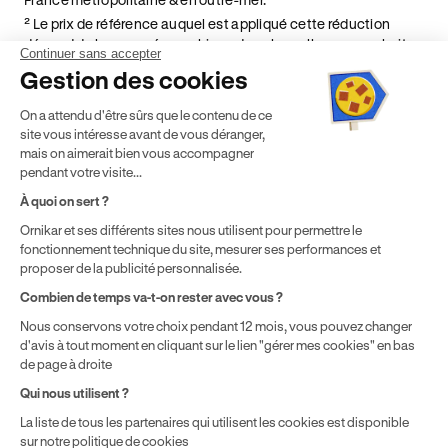
² Le prix de référence auquel est appliqué cette réduction
dépend de la zone géographique dans laquelle vous souhaitez
Continuer sans accepter
effectuer vos heures de conduite conformément à l'Article 6
Gestion des cookies
de nos Conditions Générales de Vente
⁵ Montant du financement CPF variable selon les droits acquis
On a attendu d'être sûrs que le contenu de ce
par chaque bénéficiaire. Exemple donné pour un titulaire
site vous intéresse avant de vous déranger,
disposant de 500 € de droits CPF. Le reste à charge dépend du
mais on aimerait bien vous accompagner
solde disponible sur le Compte Personnel de Formation et du
pendant votre visite...
prix de la formation choisie.
À quoi on sert ?
Ornikar et ses différents sites nous utilisent pour permettre le
fonctionnement technique du site, mesurer ses performances et
proposer de la publicité personnalisée.
Combien de temps va-t-on rester avec vous ?
Nous conservons votre choix pendant 12 mois, vous pouvez changer
d'avis à tout moment en cliquant sur le lien "gérer mes cookies" en bas
de page à droite
Qui nous utilisent ?
La liste de tous les partenaires qui utilisent les cookies est disponible
sur notre politique de cookies