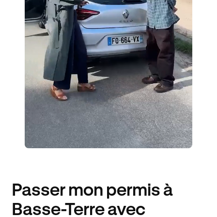
2 ENSEIGNANTS
175 ÉLÈVES ACCOMPAGNÉS
259€ MOINS CHER
Passer mon permis à
Basse-Terre avec