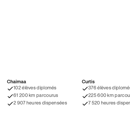
Chaimaa
Curtis
4.8/5 ⭐️
4.9/5 ⭐️
102 élèves diplomés
376 élèves diplomé
61 200 km parcourus
225 600 km parcou
2 907 heures dispensées
7 520 heures dispe