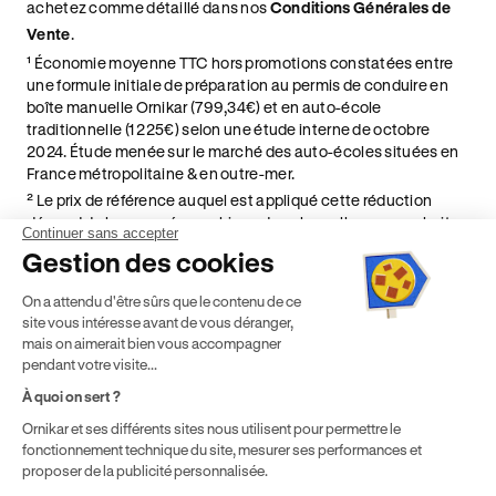
achetez comme détaillé dans nos
Conditions Générales de
Vente
.
¹ Économie moyenne TTC hors promotions constatées entre
une formule initiale de préparation au permis de conduire en
boîte manuelle Ornikar (799,34€) et en auto-école
traditionnelle (1 225€) selon une étude interne de octobre
2024. Étude menée sur le marché des auto-écoles situées en
France métropolitaine & en outre-mer.
² Le prix de référence auquel est appliqué cette réduction
dépend de la zone géographique dans laquelle vous souhaitez
Continuer sans accepter
effectuer vos heures de conduite conformément à l'Article 6
Gestion des cookies
de nos Conditions Générales de Vente
⁵ Montant du financement CPF variable selon les droits acquis
On a attendu d'être sûrs que le contenu de ce
par chaque bénéficiaire. Exemple donné pour un titulaire
site vous intéresse avant de vous déranger,
disposant de 500 € de droits CPF. Le reste à charge dépend du
mais on aimerait bien vous accompagner
solde disponible sur le Compte Personnel de Formation et du
pendant votre visite...
prix de la formation choisie.
À quoi on sert ?
Ornikar et ses différents sites nous utilisent pour permettre le
fonctionnement technique du site, mesurer ses performances et
proposer de la publicité personnalisée.