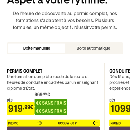
De l’heure de découverte au permis complet, nos
formations s'adaptent à vos besoins. Plusieurs
formules, un même objectif : réussir votre permis.
Boite manuelle
Boîte automatique
PERMIS COMPLET
CONDUIT
Une formation complète : code de la route et
Dès 15 ans,
heures de conduite encadrées par un enseignant
proches et
diplômé d’État.
expérience
969
€
.99
DÈS
DÈS
4X SANS FRAIS
919
109
,99€
4X SANS FRAIS
PROMO
JUSQU'À -50 €
PROMO