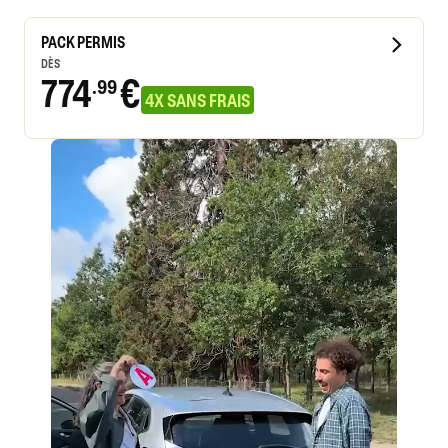
PACK PERMIS
DÈS
774
€
.99
4X SANS FRAIS