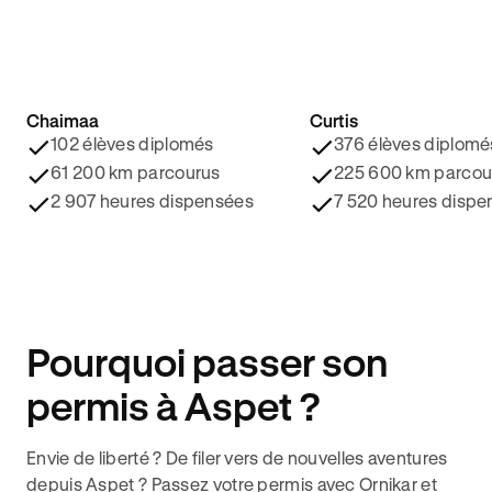
Chaimaa
Curtis
4.8/5 ⭐️
4.9/5 ⭐️
102 élèves diplomés
376 élèves diplomé
61 200 km parcourus
225 600 km parcou
2 907 heures dispensées
7 520 heures dispe
Pourquoi passer son
permis à Aspet ?
Envie de liberté ? De filer vers de nouvelles aventures
depuis Aspet ? Passez votre permis avec Ornikar et