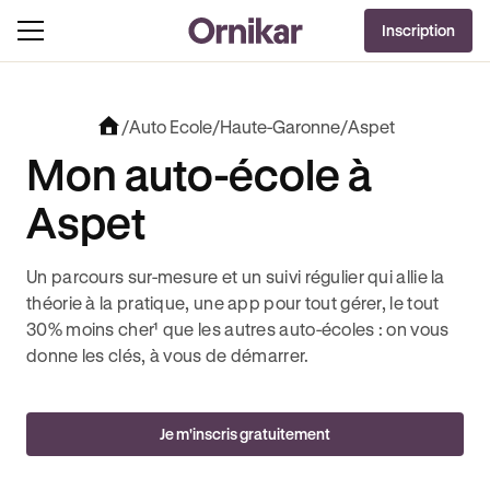
OFFRE EXCLUSIVE
Inscription
J'EN PROFITE !
REVOLUT + 3 MOIS DEEZER PREMIUM OFFERTS* !
JUSQU’À 170€ OFFERTS AVEC REVOL
/
Auto Ecole
/
Haute-Garonne
/
Aspet
Mon auto-école à
Aspet
Un parcours sur-mesure et un suivi régulier qui allie la
théorie à la pratique, une app pour tout gérer, le tout
30% moins cher¹ que les autres auto-écoles : on vous
donne les clés, à vous de démarrer.
Je m'inscris gratuitement