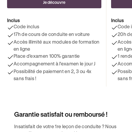
Je découvre
Inclus
Inclus
Code inclus
Code i
17h de cours de conduite en voiture
20h de
Accès illimité aux modules de formation
Accès 
en ligne
en lig
Place d’examen 100% garantie
1 rend
Accompagnement à l'examen le jour J
Accomp
Possibilité de paiement en 2, 3 ou 4x
Possib
sans frais !
sans fr
Garantie satisfait ou remboursé !
Insatisfait de votre 1re leçon de conduite ? Nous