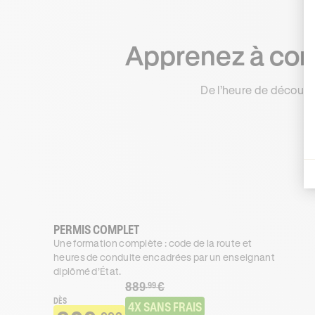
Apprenez à cond
De l’heure de découve
PERMIS COMPLET
Une formation complète : code de la route et
heures de conduite encadrées par un enseignant
diplômé d’État.
889
€
.99
DÈS
4X SANS FRAIS