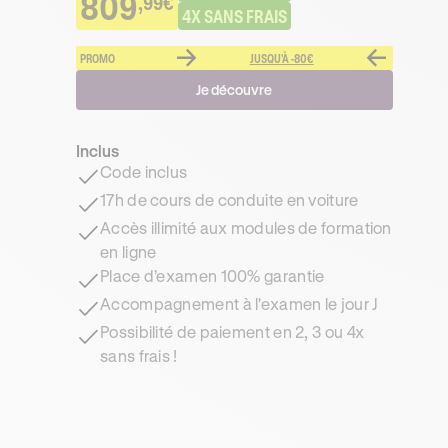
809
,99€
4X SANS FRAIS
PROMO
JUSQU'À -80€
Je découvre
Inclus
Code inclus
17h de cours de conduite en voiture
Accès illimité aux modules de formation
en ligne
Place d’examen 100% garantie
Accompagnement à l'examen le jour J
Possibilité de paiement en 2, 3 ou 4x
sans frais !