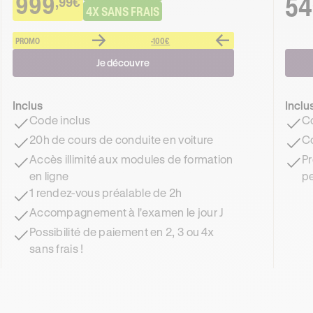
999
54
,99€
4X SANS FRAIS
PROMO
-100€
Je découvre
Inclus
Inclu
Code inclus
Co
20h de cours de conduite en voiture
Co
Accès illimité aux modules de formation
Pr
en ligne
pe
1 rendez-vous préalable de 2h
Accompagnement à l'examen le jour J
Possibilité de paiement en 2, 3 ou 4x
sans frais !