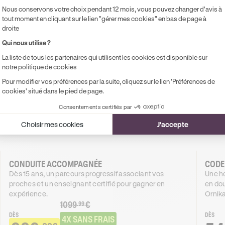
Nous conservons votre choix pendant 12 mois, vous pouvez changer d'avis à
tout moment en cliquant sur le lien "gérer mes cookies" en bas de page à
droite
uire à Asnieres-sur-Seine
Qui nous utilise ?
La liste de tous les partenaires qui utilisent les cookies est disponible sur
rte au permis complet, nos formations s'adaptent à vos besoin
notre politique de cookies
un même objectif : réussir votre permis.
Pour modifier vos préférences par la suite, cliquez sur le lien 'Préférences de
cookies' situé dans le pied de page.
Consentements certifiés par
Choisir mes cookies
J'accepte
Boite manuelle
Boîte automatique
CONDUITE ACCOMPAGNÉE
CODE
Dès 15 ans, un parcours progressif associant vos
Une he
proches et un enseignant certifié pour gagner en
en dou
expérience.
Ornika
1099
€
.99
DÈS
DÈS
4X SANS FRAIS