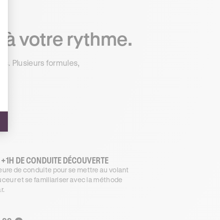
 à votre rythme.
s. Plusieurs formules,
 +1H DE CONDUITE DÉCOUVERTE
ure de conduite pour se mettre au volant
ceur et se familiariser avec la méthode
r.