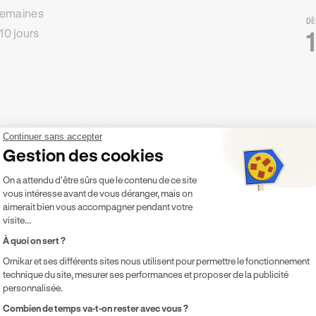
 semaines
DÈ
10 jours
Continuer sans accepter
Gestion des cookies
Plateforme de Gestion du Consentement 
On a attendu d'être sûrs que le contenu de ce site
vous intéresse avant de vous déranger, mais on
aimerait bien vous accompagner pendant votre
visite...
À quoi on sert ?
Ornikar et ses différents sites nous utilisent pour permettre le fonctionnement
technique du site, mesurer ses performances et proposer de la publicité
personnalisée.
Axeptio consent
Combien de temps va-t-on rester avec vous ?