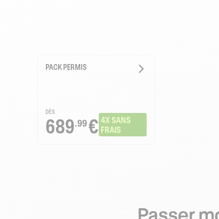
PACK PERMIS
DÈS
689
€
4X SANS 
.99
FRAIS
Passer mo