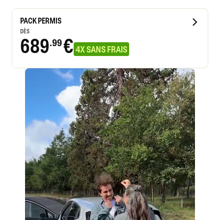
PACK PERMIS
DÈS
689
€
.99
4X SANS FRAIS