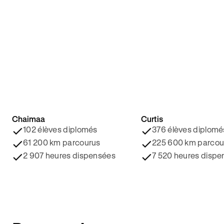
Chaimaa
Curtis
4.8/5 ⭐️
4.9/5 ⭐️
102 élèves diplomés
376 élèves diplomé
61 200 km parcourus
225 600 km parcou
2 907 heures dispensées
7 520 heures dispe