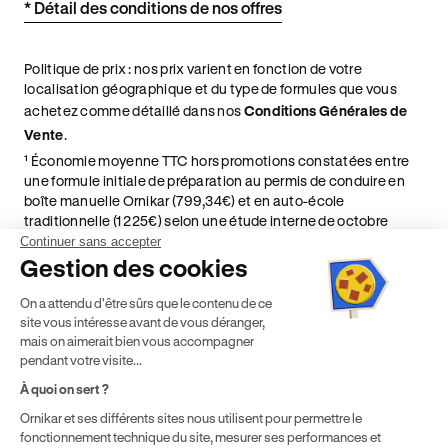
* Détail des conditions de nos offres
Politique de prix : nos prix varient en fonction de votre
localisation géographique et du type de formules que vous
achetez comme détaillé dans nos
Conditions Générales de
Vente
.
¹ Économie moyenne TTC hors promotions constatées entre
une formule initiale de préparation au permis de conduire en
boîte manuelle Ornikar (799,34€) et en auto-école
traditionnelle (1 225€) selon une étude interne de octobre
2024. Étude menée sur le marché des auto-écoles situées en
Continuer sans accepter
France métropolitaine & en outre-mer.
Gestion des cookies
² Le prix de référence auquel est appliqué cette réduction
On a attendu d'être sûrs que le contenu de ce
dépend de la zone géographique dans laquelle vous souhaitez
site vous intéresse avant de vous déranger,
effectuer vos heures de conduite conformément à l'Article 6
mais on aimerait bien vous accompagner
de nos Conditions Générales de Vente
pendant votre visite...
⁵ Montant du financement CPF variable selon les droits acquis
par chaque bénéficiaire. Exemple donné pour un titulaire
À quoi on sert ?
disposant de 500 € de droits CPF. Le reste à charge dépend du
Ornikar et ses différents sites nous utilisent pour permettre le
solde disponible sur le Compte Personnel de Formation et du
fonctionnement technique du site, mesurer ses performances et