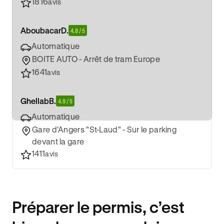
1816
avis
Aboubacar
D.
4.8 / 5
Automatique
BOITE AUTO - Arrêt de tram Europe
1641
avis
Ghellab
B.
4.9 / 5
Automatique
Gare d'Angers "St-Laud" - Sur le parking
devant la gare
1411
avis
Préparer le permis, c’est