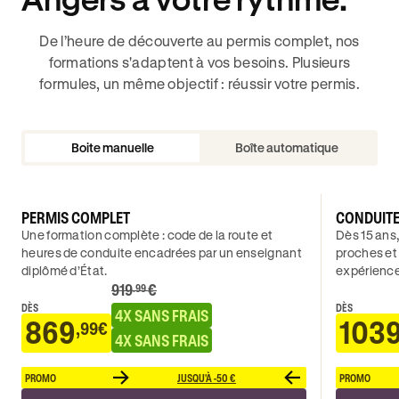
De l’heure de découverte au permis complet, nos
formations s'adaptent à vos besoins. Plusieurs
formules, un même objectif : réussir votre permis.
Boite manuelle
Boîte automatique
PERMIS COMPLET
CONDUIT
Une formation complète : code de la route et
Dès 15 ans,
heures de conduite encadrées par un enseignant
proches et
diplômé d’État.
expérience
919
€
.99
DÈS
DÈS
4X SANS FRAIS
869
103
,99€
4X SANS FRAIS
PROMO
JUSQU'À -50 €
PROMO