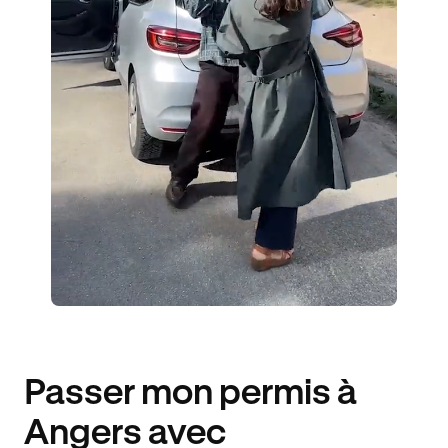
17 ENSEIGNANTS
6643 ÉLÈVES ACCOMPAGNÉS
334€ MOINS CHER
Passer mon permis à
Angers avec