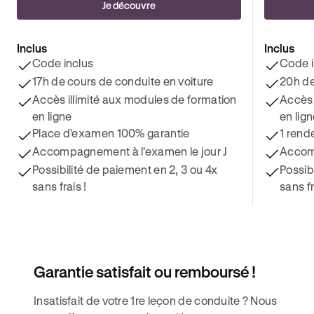
Je découvre
Inclus
Inclus
Code inclus
Code i
17h de cours de conduite en voiture
20h de
Accès illimité aux modules de formation
Accès 
en ligne
en lig
Place d’examen 100% garantie
1 rend
Accompagnement à l'examen le jour J
Accomp
Possibilité de paiement en 2, 3 ou 4x
Possib
sans frais !
sans fr
Garantie satisfait ou remboursé !
Insatisfait de votre 1re leçon de conduite ? Nous