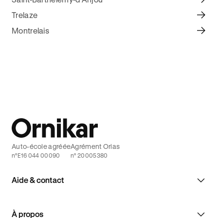
Trelaze
Montrelais
Auto-école agréée
Agrément Orias
n°E16 044 00090
n° 20005380
Aide & contact
À propos