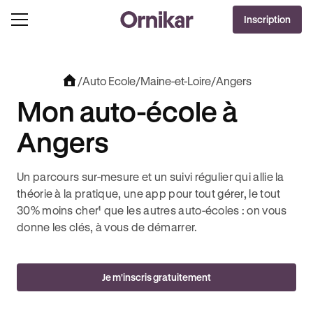
OFFRE EXCLUSIVE
Inscription
J'EN PROFITE !
0€ OFFERTS AVEC REVOLUT + 3 MOIS DEEZER PREMIUM OFFERTS* !
/
Auto Ecole
/
Maine-et-Loire
/
Angers
Mon auto-école à
Angers
Un parcours sur-mesure et un suivi régulier qui allie la
théorie à la pratique, une app pour tout gérer, le tout
30% moins cher¹ que les autres auto-écoles : on vous
donne les clés, à vous de démarrer.
Je m'inscris gratuitement