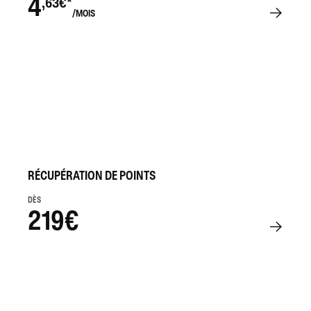
4
,63€*
/MOIS
RÉCUPÉRATION DE POINTS
DÈS
219€