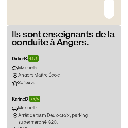
Ils sont enseignants de la
conduite à Angers.
Didier
B.
4.6 / 5
Manuelle
Angers Maître École
2615
avis
Karine
D.
4.9 / 5
Manuelle
Arrêt de tram Deux-croix, parking
supermarché G20.